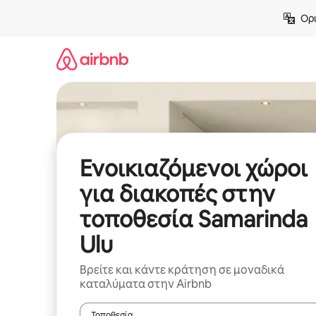
Μετάβαση
Ορι
στο
περιεχόμενο
Ενοικιαζόμενοι χώροι
για διακοπές στην
τοποθεσία Samarinda
Ulu
Βρείτε και κάντε κράτηση σε μοναδικά
καταλύματα στην Airbnb
Τοποθεσία