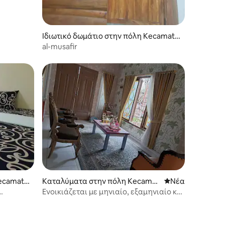
Ιδιωτικό δωμάτιο στην πόλη Kecamata
n Samarinda Utara
al-musafir
Kecamata
Καταλύματα στην πόλη Kecamat
Νέος χώρος δια
Νέα
an Samarinda Utara
Ενοικιάζεται με μηνιαίο, εξαμηνιαίο και
ετήσιο συμβόλαιο.