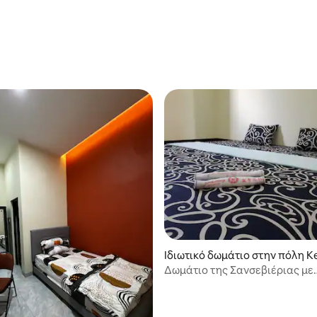
Ιδιωτικό δωμάτιο στην πόλη 
n Sungai Kunjang
Δωμάτιο της Σανσεβιέριας με
ΑΝΕΜΙΣΤΗΡΑ