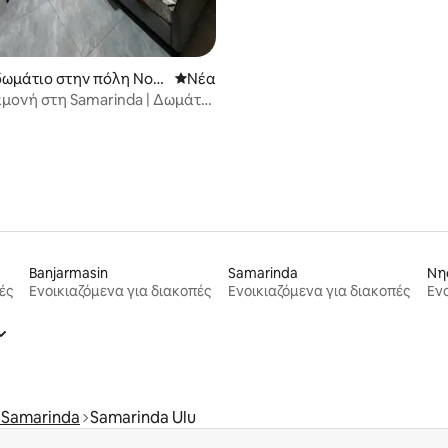
δωμάτιο στην πόλη Nort
Νέος χώρος διαμονής
Νέα
nda
αμονή στη Samarinda | Δωμάτιο
Banjarmasin
Samarinda
Νη
ές
Ενοικιαζόμενα για διακοπές
Ενοικιαζόμενα για διακοπές
Ενο
 Samarinda
Samarinda Ulu