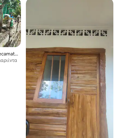
Kecamata
μαριίντα