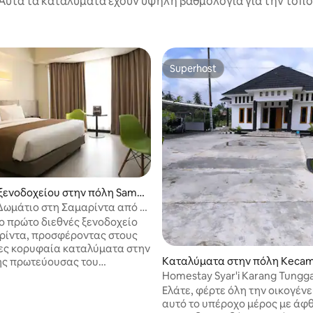
Αυτά τα καταλύματα έχουν υψηλή βαθμολογία για την τοποθ
Superhost
Superhost
ξενοδοχείου στην πόλη Sama
 Δωμάτιο στη Σαμαρίντα από το
hotel
το πρώτο διεθνές ξενοδοχείο
ρίντα, προσφέροντας στους
ες κορυφαία καταλύματα στην
Καταλύματα στην πόλη Kecam
ης πρωτεύουσας του
nggarong Seberang
ού Καλιμαντάν. Σε στρατηγική
Homestay Syar'i Karang Tunggal
α στην επιχειρηματική
Support IKN
Ελάτε, φέρτε όλη την οικογένε
της Σαμαρίντα, την
αυτό το υπέροχο μέρος με άφ