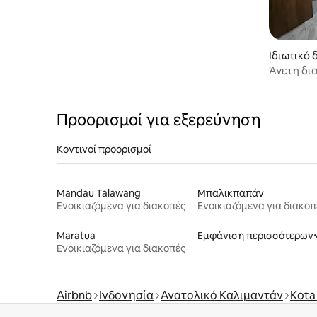
Ιδιωτικό 
h Samari
Άνετη δι
Premium
Προορισμοί για εξερεύνηση
Κοντινοί προορισμοί
Mandau Talawang
Μπαλικπαπάν
Ενοικιαζόμενα για διακοπές
Ενοικιαζόμενα για διακοπ
Maratua
Εμφάνιση περισσότερων
Ενοικιαζόμενα για διακοπές
Airbnb
Ινδονησία
Ανατολικό Καλιμαντάν
Kota