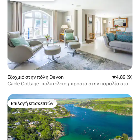
Εξοχικό στην πόλη Devon
Μέση βαθμολο
4,89 (9)
Cable Cottage, πολυτέλεια μπροστά στην παραλία στο
Salcombe
Επιλογή επισκεπτών
Επιλογή επισκεπτών