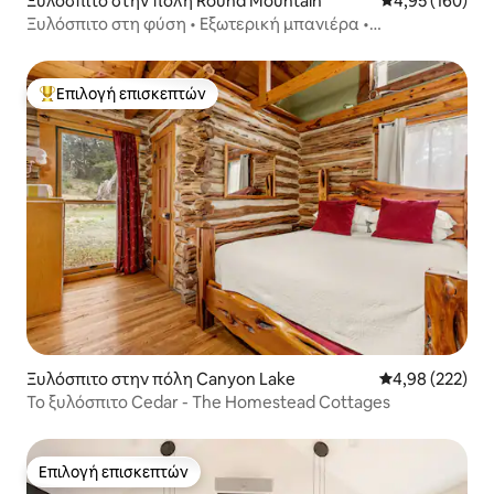
Ξυλόσπιτο στην πόλη Round Mountain
Μέση βαθμολογί
4,95 (160)
Ξυλόσπιτο στη φύση • Εξωτερική μπανιέρα •
Παρατήρηση αστεριών
Επιλογή επισκεπτών
Κορυφαία επιλογή επισκεπτών
Ξυλόσπιτο στην πόλη Canyon Lake
Μέση βαθμολογί
4,98 (222)
Το ξυλόσπιτο Cedar - The Homestead Cottages
Επιλογή επισκεπτών
Επιλογή επισκεπτών