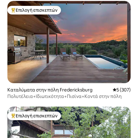
Επιλογή επισκεπτών
Κορυφαία επιλογή επισκεπτών
Καταλύματα στην πόλη Fredericksburg
Μέση βαθμολ
5 (307)
Πολυτέλεια+Ιδιωτικότητα+Πισίνα+Κοντά στην πόλη
Επιλογή επισκεπτών
Κορυφαία επιλογή επισκεπτών