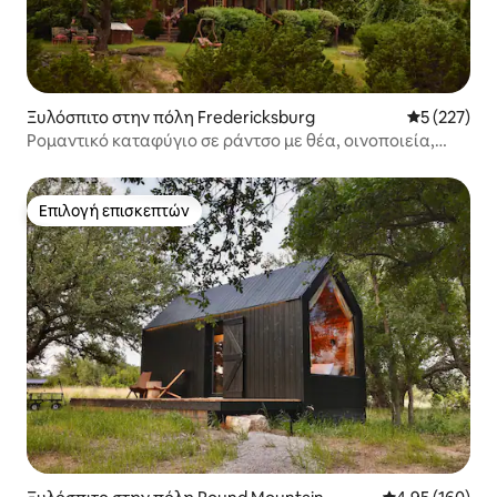
Ξυλόσπιτο στην πόλη Fredericksburg
Μέση βαθμολ
5 (227)
Ρομαντικό καταφύγιο σε ράντσο με θέα, οινοποιεία,
άγρια ζωή
Επιλογή επισκεπτών
Επιλογή επισκεπτών