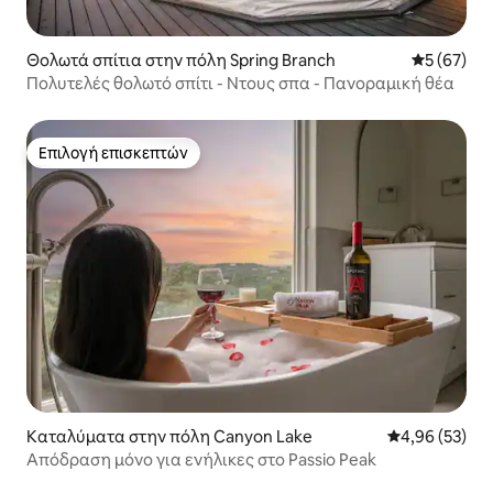
Θολωτά σπίτια στην πόλη Spring Branch
Μέση βαθμο
5 (67)
Πολυτελές θολωτό σπίτι - Ντους σπα - Πανοραμική θέα
Επιλογή επισκεπτών
Επιλογή επισκεπτών
Καταλύματα στην πόλη Canyon Lake
Μέση βαθμολογ
4,96 (53)
Απόδραση μόνο για ενήλικες στο Passio Peak