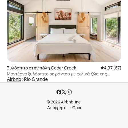
Ξυλόσπιτο στην πόλη Cedar Creek
Μέση βαθμολογ
4,97 (67)
Μοντέρνο ξυλόσπιτο σε ράντσο με φιλικά ζώα της
Airbnb
Rio Grande
φάρμας
© 2026 Airbnb, Inc.
Απόρρητο
Όροι