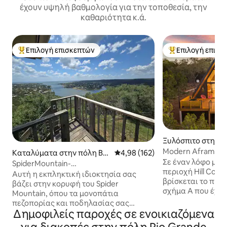
έχουν υψηλή βαθμολογία για την τοποθεσία, την
καθαριότητα κ.ά.
Επιλογή επισκεπτών
Επιλογή επισκ
Κορυφαία επιλογή επισκεπτών
Κορυφαία επιλογ
Ξυλόσπιτο στην 
berley
Modern Aframe Tu
Καταλύματα στην πόλη Bur
Μέση βαθμολογία: 4,98 στα 5, 1
4,98 (162)
**τζακούζι & θέα*
Σε έναν λόφο με 
net
SpiderMountain-
περιοχή Hill Coun
2Υπνοδωμάτια/2Μπάνια-Υδρομασάζ-
Αυτή η εκπληκτική ιδιοκτησία σας
βρίσκεται το πιο 
Δωμάτιο παιχνιδιών.
βάζει στην κορυφή του Spider
σχήμα Α που έχετε
Mountain, όπου τα μονοπάτια
συνδυασμό από στ
πεζοπορίας και ποδηλασίας σας
και καλλιτεχνικές
Δημοφιλείς παροχές σε ενοικιαζόμενα
περιμένουν ακριβώς έξω από την
χώρος είναι πανέ
πόρτα σας και τη θέα της λίμνης