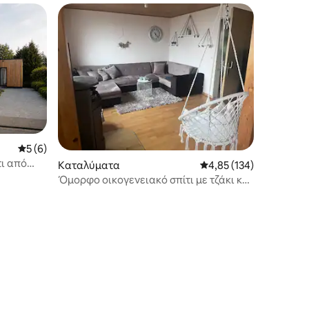
Μέση βαθμολογία: 5 στα 5, 6 κριτικές
5 (6)
τι από
Καταλύματα
Μέση βαθμολογία: 4,85
4,85 (134)
Όμορφο οικογενειακό σπίτι με τζάκι και
βεράντα