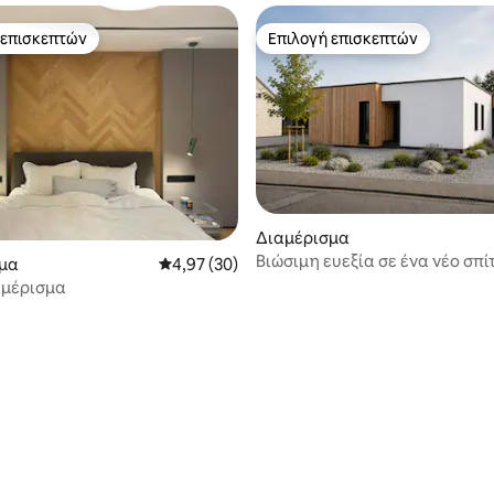
 επισκεπτών
Επιλογή επισκεπτών
 επισκεπτών
Επιλογή επισκεπτών
Διαμέρισμα
Βιώσιμη ευεξία σε ένα νέο σπί
μα
Μέση βαθμολογία: 4,97 στα 5, 30 κριτικές
4,97 (30)
μασίφ ξύλο
αμέρισμα
5 στα 5, 3 κριτικές