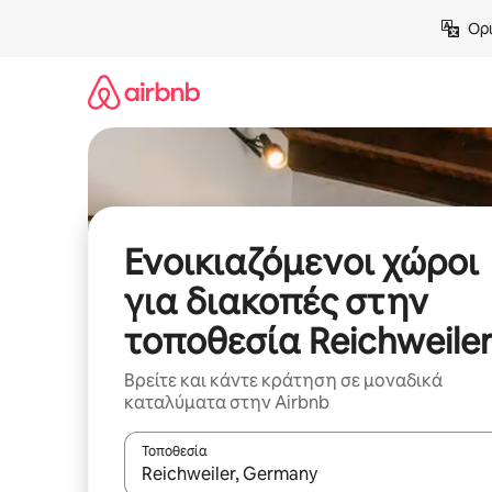
Μετάβαση
Ορι
στο
περιεχόμενο
Ενοικιαζόμενοι χώροι
για διακοπές στην
τοποθεσία Reichweile
Βρείτε και κάντε κράτηση σε μοναδικά
καταλύματα στην Airbnb
Τοποθεσία
Όταν τα αποτελέσματα είναι διαθέσιμα, μπορείτ