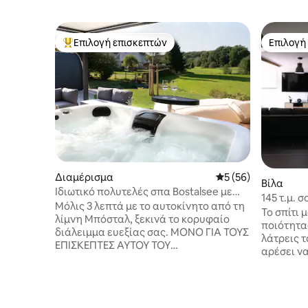
Επιλογή επισκεπτών
Επιλογή
Κορυφαία επιλογή επισκεπτών
Επιλογή
Διαμέρισμα
Μέση βαθμολογία: 5
5 (56)
Βίλα
Ιδιωτικό πολυτελές σπα Bostalsee με
145 τ.μ. 
σάουνα και τζακούζι
Μόλις 3 λεπτά με το αυτοκίνητο από τη
design κα
Το σπίτι 
λίμνη Μπόσταλ, ξεκινά το κορυφαίο
ποιότητας
διάλειμμα ευεξίας σας. ΜΌΝΟ ΓΙΑ ΤΟΥΣ
λάτρεις 
ΕΠΙΣΚΈΠΤΕΣ ΑΥΤΟΎ ΤΟΥ
αρέσει ν
ΔΙΑΜΕΡΙΣΜΑΤΟΣ: ✅ Υδρομασάζ -
της φύσης
προθερμασμένο και σκεπασμένο ✅
κατάλυμά
Εξωτερική σάουνα με πανοραμικό
απευθύνε
παράθυρο. ✅ Εσωτερική σάουνα με
τετράποδ