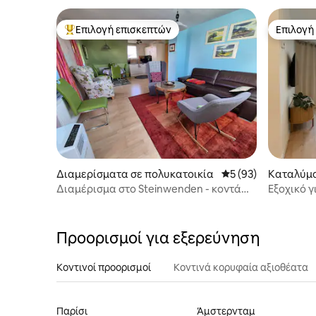
Επιλογή επισκεπτών
Επιλογή
Κορυφαία επιλογή επισκεπτών
Επιλογή
Διαμερίσματα σε πολυκατοικία
Μέση βαθμολογία: 5
5 (93)
Καταλύμ
Διαμέρισμα στο Steinwenden - κοντά
Εξοχικό γ
στο Ramstein-Miesenbach
& κρεβάτι
Προορισμοί για εξερεύνηση
Κοντινοί προορισμοί
Κοντινά κορυφαία αξιοθέατα
Παρίσι
Άμστερνταμ