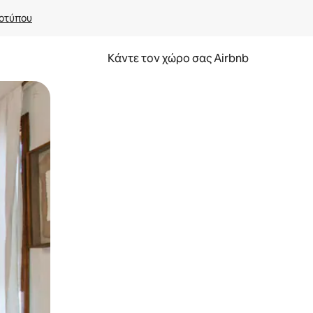
οτύπου
Κάντε τον χώρο σας Airbnb
α την εξερευνήσετε με την αφή ή να τη σύρετε με τα δάχτυλα.