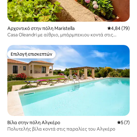
Αρχοντικό στην πόλη Maristella
Μέση βαθμολογ
4,84 (79)
Casa Oleandri με αίθριο, μπάρμπεκιου κοντά στις
παραλίες
Επιλογή επισκεπτών
Επιλογή επισκεπτών
Βίλα στην πόλη Αλγκέρο
Μέση βαθμ
5 (7)
Πολυτελής βίλα κοντά στις παραλίες του Αλγκέρο