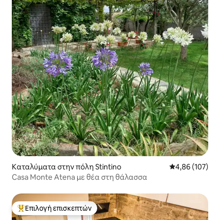
Καταλύματα στην πόλη Stintino
Μέση βαθμολογί
4,86 (107)
Casa Monte Atena με θέα στη θάλασσα
Επιλογή επισκεπτών
Κορυφαία επιλογή επισκεπτών