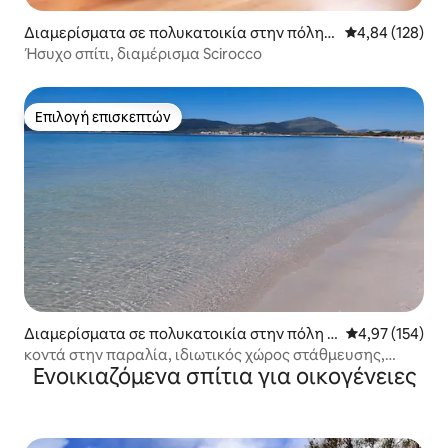
Διαμερίσματα σε πολυκατοικία στην πόλη P
Μέση βαθμολογί
4,84 (128)
orto Torres
Ήσυχο σπίτι, διαμέρισμα Scirocco
Επιλογή επισκεπτών
Επιλογή επισκεπτών
Διαμερίσματα σε πολυκατοικία στην πόλη Α
Μέση βαθμολογί
4,97 (154)
λγκέρο
κοντά στην παραλία, ιδιωτικός χώρος στάθμευσης,
Ενοικιαζόμενα σπίτια για οικογένειες
ασανσέρ.