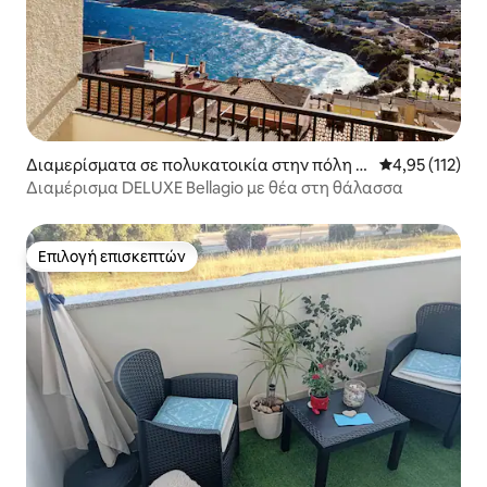
Διαμερίσματα σε πολυκατοικία στην πόλη C
Μέση βαθμολογ
4,95 (112)
astelsardo
Διαμέρισμα DELUXE Bellagio με θέα στη θάλασσα
Επιλογή επισκεπτών
Επιλογή επισκεπτών