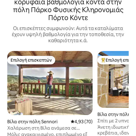
κορυφαία βαθμολογία κοντά στην
πόλη Πάρκο Φυσικής Κληρονομιάς
Πόρτο Κόντε
Οι επισκέπτες συμφωνούν: Αυτά τα καταλύματα
έχουν υψηλή βαθμολογία για την τοποθεσία, την
καθαριότητα κ.ά.
Επιλογή επισκεπτών
Επιλογή επισκ
Επιλογή επισκεπτών
Κορυφαία επιλογ
Βίλα στην πόλη Α
Σπίτι με 2 υπνοδ
Βίλα στην πόλη Sennori
Μέση βαθμολογία: 4,93 στα 5, 
4,93 (70)
με θέα στη θάλα
Άνετη ιδιωτική βί
Χαλάρωση στη Βίλα ανάμεσα σε
κρεβάτια, ιδανική
ελαιόδεντρα, θάλασσα και ιδιωτικό
Μόλις ανακαινισμένο, επιπλωμένο εξ