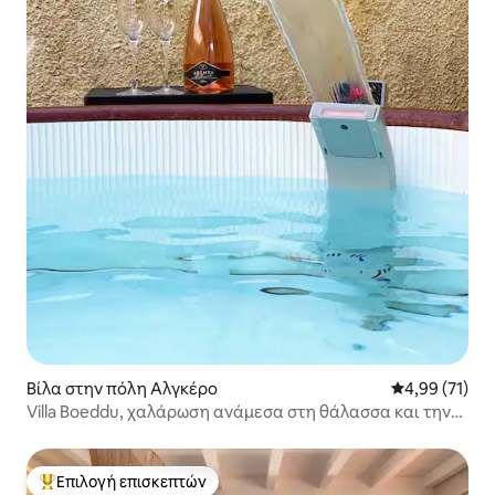
Βίλα στην πόλη Αλγκέρο
Μέση βαθμολογ
4,99 (71)
Villa Boeddu, χαλάρωση ανάμεσα στη θάλασσα και την
ύπαιθρο
Επιλογή επισκεπτών
Κορυφαία επιλογή επισκεπτών