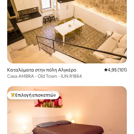
Καταλύματα στην πόλη Αλγκέρο
Μέση βαθμολογ
4,95 (101)
Casa AMBRA - Old Town - IUN R1864
Επιλογή επισκεπτών
Κορυφαία επιλογή επισκεπτών