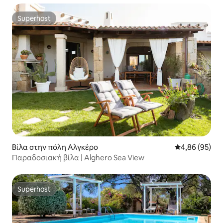
Superhost
Superhost
Βίλα στην πόλη Αλγκέρο
Μέση βαθμολογ
4,86 (95)
Παραδοσιακή βίλα | Alghero Sea View
Superhost
Superhost