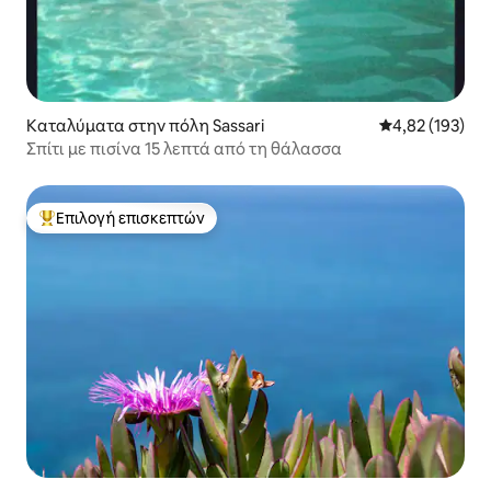
Καταλύματα στην πόλη Sassari
Μέση βαθμολογί
4,82 (193)
Σπίτι με πισίνα 15 λεπτά από τη θάλασσα
Επιλογή επισκεπτών
Κορυφαία επιλογή επισκεπτών