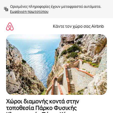
Μετάβαση
Ορισμένες πληροφορίες έχουν μεταφραστεί αυτόματα. 
στο
Εμφάνιση πρωτοτύπου
περιεχόμενο
Κάντε τον χώρο σας Airbnb
Χώροι διαμονής κοντά στην
τοποθεσία Πάρκο Φυσικής