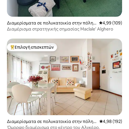
Διαμερίσματα σε πολυκατοικία στην πόλη
Μέση βαθμολογί
4,99 (109)
Αλγκέρο
Διαμέρισμα στρατηγικής σημασίας Maclale' Alghero
Επιλογή επισκεπτών
Κορυφαία επιλογή επισκεπτών
Διαμερίσματα σε πολυκατοικία στην πόλη
Μέση βαθμολογί
4,98 (192)
Αλγκέρο
Όμορφο διαμέρισμα στο κέντρο του Αλγκέρο.