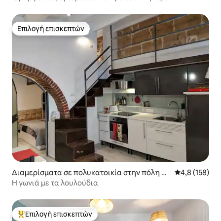
Επιλογή επισκεπτών
Επιλογή επισκεπτών
Διαμερίσματα σε πολυκατοικία στην πόλη Αλ
Μέση βαθμολογ
4,8 (158)
γκέρο
Η γωνιά με τα λουλούδια
Επιλογή επισκεπτών
Κορυφαία επιλογή επισκεπτών