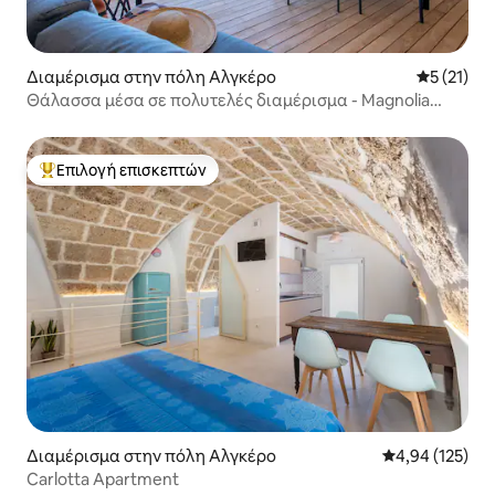
Διαμέρισμα στην πόλη Αλγκέρο
Μέση βαθμ
5 (21)
Θάλασσα μέσα σε πολυτελές διαμέρισμα - Magnolia
Holidays
Επιλογή επισκεπτών
Κορυφαία επιλογή επισκεπτών
Διαμέρισμα στην πόλη Αλγκέρο
Μέση βαθμολογί
4,94 (125)
Carlotta Apartment