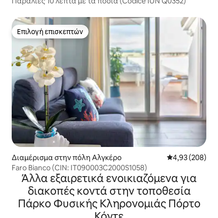
Παραλίες 10 λεπτά με τα πόδια (Codice IUN Q0352)
Επιλογή επισκεπτών
Επιλογή επισκεπτών
Διαμέρισμα στην πόλη Αλγκέρο
Μέση βαθμολογί
4,93 (208)
Faro Bianco (CIN: IT090003C2000S1058)
Άλλα εξαιρετικά ενοικιαζόμενα για
διακοπές κοντά στην τοποθεσία
Πάρκο Φυσικής Κληρονομιάς Πόρτο
Κόντε