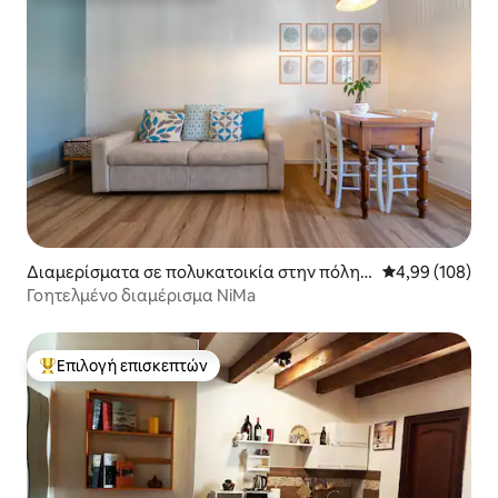
Διαμερίσματα σε πολυκατοικία στην πόλη
Μέση βαθμολογί
4,99 (108)
Αλγκέρο
Γοητελμένο διαμέρισμα NiMa
Επιλογή επισκεπτών
Κορυφαία επιλογή επισκεπτών