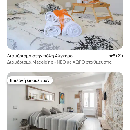
Διαμέρισμα στην πόλη Αλγκέρο
Μέση βαθμ
5 (21)
Διαμέρισμα Madeleine - ΝΕΟ με ΧΩΡΟ στάθμευσης
αυτοκινήτου/μοτοσικλέτας
Επιλογή επισκεπτών
Επιλογή επισκεπτών