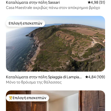
Καταλύματα στην πόλη Sassari
Μέση βαθμολογ
4,98 (51)
Casa Maestrale ακριβώς πάνω στον απόκρημνο βράχο
Επιλογή επισκεπτών
Επιλογή επισκεπτών
Καταλύματα στην πόλη Spiaggia di Lampian
Μέση βαθμολογί
4,84 (109)
u
Μόνο το θρόισμα της θάλασσας
Επιλογή επισκεπτών
Κορυφαία επιλογή επισκεπτών