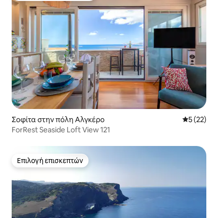
Σοφίτα στην πόλη Αλγκέρο
Μέση βαθμο
5 (22)
ForRest Seaside Loft View 121
Επιλογή επισκεπτών
Επιλογή επισκεπτών