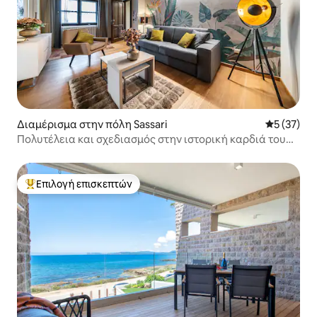
Διαμέρισμα στην πόλη Sassari
Μέση βαθμο
5 (37)
Πολυτέλεια και σχεδιασμός στην ιστορική καρδιά του
Σασσάρι
Επιλογή επισκεπτών
Κορυφαία επιλογή επισκεπτών