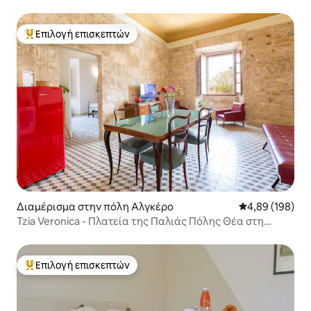
Επιλογή επισκεπτών
Κορυφαία επιλογή επισκεπτών
Διαμέρισμα στην πόλη Αλγκέρο
Μέση βαθμολογί
4,89 (198)
Tzia Veronica - Πλατεία της Παλιάς Πόλης Θέα στη
Θάλασσα + Αέρα
Επιλογή επισκεπτών
Κορυφαία επιλογή επισκεπτών