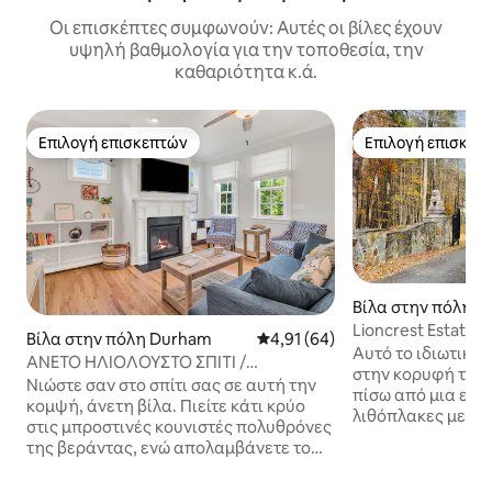
Οι επισκέπτες συμφωνούν: Αυτές οι βίλες έχουν
υψηλή βαθμολογία για την τοποθεσία, την
καθαριότητα κ.ά.
Επιλογή επισκεπτών
Επιλογή επισκεπ
Επιλογή επισκεπτών
Επιλογή επισκεπ
Βίλα στην πόλη Ρ
Lioncrest Estate | P
Βίλα στην πόλη Durham
Μέση βαθμολογία: 4,91 στα 5, 
4,91 (64)
Κινηματογράφος 
Αυτό το ιδιωτικό
ΆΝΕΤΟ ΗΛΙΟΛΟΥΣΤΟ ΣΠΊΤΙ /
στην κορυφή του 
ΣΎΓΧΡΟΝΗ ΒΊΛΑ ΚΟΝΤΆ ΣΤΟ ΚΈΝΤΡΟ
Νιώστε σαν στο σπίτι σας σε αυτή την
πίσω από μια εμβ
κομψή, άνετη βίλα. Πιείτε κάτι κρύο
λιθόπλακες με λιο
στις μπροστινές κουνιστές πολυθρόνες
για οικογενειακέ
της βεράντας, ενώ απολαμβάνετε το
εταιρικές συναντ
αεράκι από τους ανεμιστήρες οροφής
στελεχών στην κα
ή απολαύστε ένα βράδυ στην