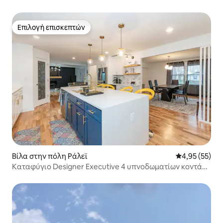
Jordan
Επιλογή επισκεπτών
Επιλογή επισκεπτών
Βίλα στην πόλη Ράλεϊ
Μέση βαθμολογ
4,95 (55)
Καταφύγιο Designer Executive 4 υπνοδωματίων κοντά
στο RTP & DT