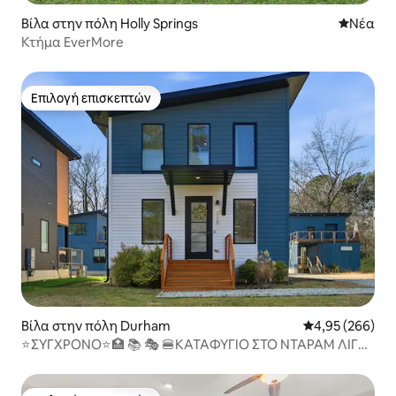
Βίλα στην πόλη Holly Springs
Νέος χώ
Νέα
Κτήμα EverMore
Επιλογή επισκεπτών
Επιλογή επισκεπτών
Βίλα στην πόλη Durham
Μέση βαθμολογί
4,95 (266)
⭐️ΣΥΓΧΡΟΝΟ⭐️🏥 📚 🎭 🍔ΚΑΤΑΦΥΓΙΟ ΣΤΟ ΝΤΑΡΑΜ ΛΙΓΑ
ΛΕΠΤΑ ΜΑΚΡΙΑ