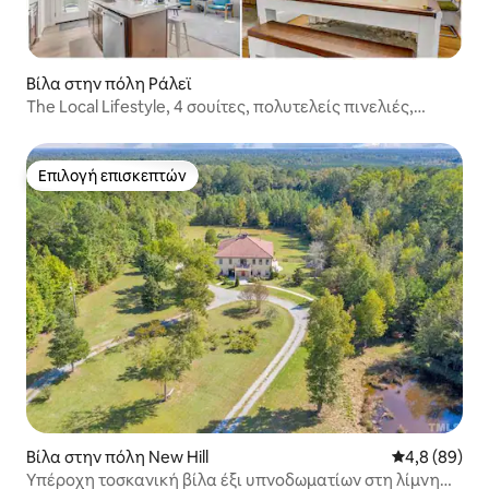
Βίλα στην πόλη Ράλεϊ
The Local Lifestyle, 4 σουίτες, πολυτελείς πινελιές,
περιφραγμένο
Επιλογή επισκεπτών
Επιλογή επισκεπτών
Βίλα στην πόλη New Hill
Μέση βαθμολο
4,8 (89)
Υπέροχη τοσκανική βίλα έξι υπνοδωματίων στη λίμνη