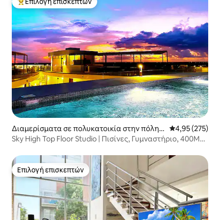
Επιλογή επισκεπτών
Κορυφαία επιλογή επισκεπτών
Διαμερίσματα σε πολυκατοικία στην πόλη T
Μέση βαθμολογί
4,95 (275)
ulum
Sky High Top Floor Studio | Πισίνες, Γυμναστήριο, 400Mb
Wifi
Επιλογή επισκεπτών
Επιλογή επισκεπτών