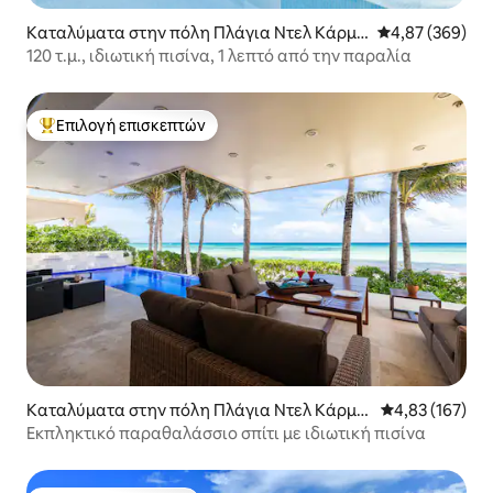
Καταλύματα στην πόλη Πλάγια Ντελ Κάρμε
Μέση βαθμολογί
4,87 (369)
ν
120 τ.μ., ιδιωτική πισίνα, 1 λεπτό από την παραλία
Επιλογή επισκεπτών
Κορυφαία επιλογή επισκεπτών
Καταλύματα στην πόλη Πλάγια Ντελ Κάρμε
Μέση βαθμολογί
4,83 (167)
ν
Εκπληκτικό παραθαλάσσιο σπίτι με ιδιωτική πισίνα