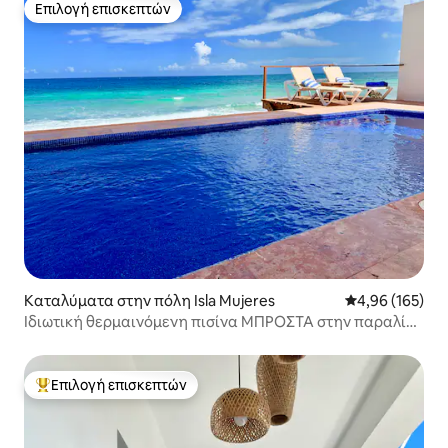
Επιλογή επισκεπτών
Επιλογή επισκεπτών
Καταλύματα στην πόλη Isla Mujeres
Μέση βαθμολογί
4,96 (165)
Ιδιωτική θερμαινόμενη πισίνα ΜΠΡΟΣΤΆ στην παραλία
3ΥΠΝΟΔΩΜΑΤΙΑ
Επιλογή επισκεπτών
Κορυφαία επιλογή επισκεπτών