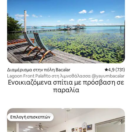
Διαμέρισμα στην πόλη Bacalar
Μέση βαθμολο
4,9 (731)
Lagoon Front Palafito στη λιμνοθάλασσα @yayumbacalar
Ενοικιαζόμενα σπίτια με πρόσβαση σε
παραλία
Επιλογή επισκεπτών
Επιλογή επισκεπτών