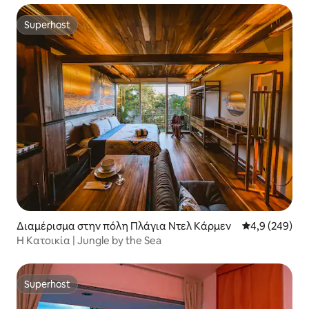
Superhost
Superhost
Διαμέρισμα στην πόλη Πλάγια Ντελ Κάρμεν
Μέση βαθμολογ
4,9 (249)
Η Κατοικία | Jungle by the Sea
Superhost
Superhost