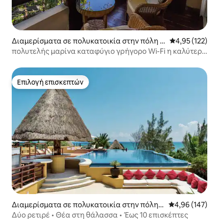
Διαμερίσματα σε πολυκατοικία στην πόλη Q
Μέση βαθμολογί
4,95 (122)
uintana Roo
πολυτελής μαρίνα καταφύγιο γρήγορο Wi-Fi η καλύτερη
ιδιωτική παραλία
Επιλογή επισκεπτών
Επιλογή επισκεπτών
Διαμερίσματα σε πολυκατοικία στην πόλη
Μέση βαθμολογί
4,96 (147)
Πλάγια Ντελ Κάρμεν
Δύο ρετιρέ • Θέα στη θάλασσα • Έως 10 επισκέπτες