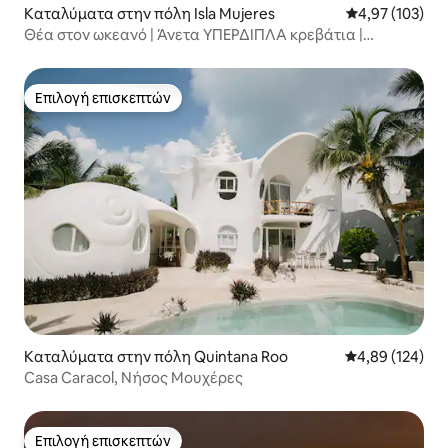
Καταλύματα στην πόλη Isla Mujeres
Μέση βαθμολογί
4,97 (103)
Θέα στον ωκεανό | Άνετα ΥΠΕΡΔΙΠΛΑ κρεβάτια |
Κλιματισμός | WIFI | Τηλεοράσεις
Επιλογή επισκεπτών
Επιλογή επισκεπτών
Καταλύματα στην πόλη Quintana Roo
Μέση βαθμολογί
4,89 (124)
Casa Caracol, Νήσος Μουχέρες
Επιλογή επισκεπτών