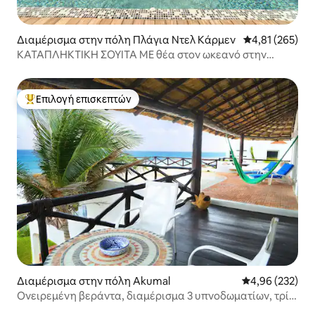
Διαμέρισμα στην πόλη Πλάγια Ντελ Κάρμεν
Μέση βαθμολογί
4,81 (265)
ΚΑΤΑΠΛΗΚΤΙΚΉ ΣΟΥΊΤΑ ΜΕ θέα στον ωκεανό στην
καλύτερη τοποθεσία!
Επιλογή επισκεπτών
Κορυφαία επιλογή επισκεπτών
Διαμέρισμα στην πόλη Akumal
Μέση βαθμολογί
4,96 (232)
Ονειρεμένη βεράντα, διαμέρισμα 3 υπνοδωματίων, τρία
μπάνια.