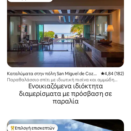
Επιλογή επισκεπτών
Καταλύματα στην πόλη San Miguel de Cozu
Μέση βαθμολογί
4,84 (182)
mel
Παραθαλάσσιο σπίτι με ιδιωτική πισίνα και αμμώδη
Ενοικιαζόμενα ιδιόκτητα
παραλία για 8 άτομα.
διαμερίσματα με πρόσβαση σε
παραλία
Επιλογή επισκεπτών
Κορυφαία επιλογή επισκεπτών