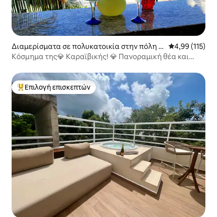
Διαμερίσματα σε πολυκατοικία στην πόλη A
Μέση βαθμολογ
4,99 (115)
kumal
Κόσμημα της💎 Καραϊβικής! 💎 Πανοραμική θέα και
πισίνα!
Επιλογή επισκεπτών
Κορυφαία επιλογή επισκεπτών