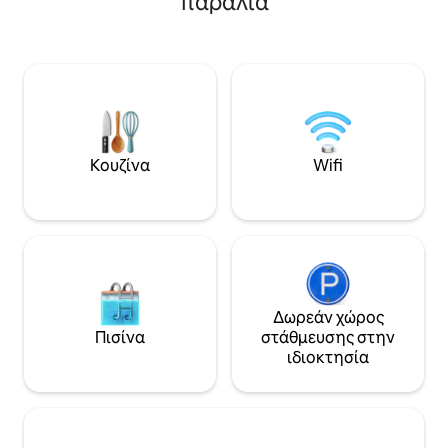
παραλία
το Isla Mujeres. 🌃 Μόνο 5 λεπτά από τη
απόσταση με τα π
νυχτερινή ζωή του Κανκούν 📶 Γρήγορο
και 15 λεπτά από 
Wi-Fi 🚗 Δωρεάν στάθμευση 🔑 Check-in
Holistika ή τα εσ
χωρίς παρουσία οικοδεσπότη 💬 Ειδική
Calle 7 Sur. - Π
ομάδα με γρήγορη, εξατομικευμένη
Κουνταλίνι κατόπι
υποστήριξη ❤️ Ιδανικό για ζευγάρια,
Περιλαμβάνεται 
διακοπές και αξέχαστα
10% στο 2 Ceibas B
ηλιοβασιλέματα. ✨ Δημιουργήστε
Ποδήλατα. - Μασά
αναμνήσεις που θα θυμάστε για πολύ
βολική τιμή - Υπ
Κουζίνα
Wifi
καιρό μετά το τέλος των διακοπών σας.
ρούχων. - Υπηρεσ
Δωρεάν χώρος
Πισίνα
στάθμευσης στην
ιδιοκτησία