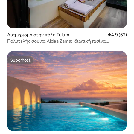
Διαμέρισμα στην πόλη Tulum
Μέση βαθμολο
4,9 (62)
Πολυτελής σουίτα Aldea Zama: Ιδιωτική πισίνα
υπερβολικού βάθους
Superhost
Superhost