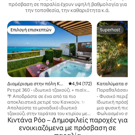
πρόσβαση σε παραλία έχουν υψηλή βαθμολογία για
την τοποθεσία, την καθαριότητα κ.ά.
Επιλογή επισκεπτών
Superhost
Επιλογή επισκεπτών
Superhost
Διαμέρισμα στην πόλη Καν
Μέση βαθμολογία: 4,94 στα 5, 1
4,94 (172)
Καταλύματα στην 
κούν
um
Ρετιρέ 360 - ιδιωτικό τζακούζι + πισίνα
Παραθαλάσσιο σπί
στην ταράτσα
φυσική πισίνα
🌴 Αποδράστε σε ένα από τα πιο
- Φυσικό περιβάλ
αποκλειστικά ρετιρέ του Κανκούν. ✨
Ιδιωτική πρόσβασ
Απολαύστε το μοναδικό ιδιωτικό
μια φυσική πισίνα
τζακούζι στην ταράτσα του κτιρίου με
Φωλιασμένο στη ζ
Κιντάνα Ρόο – Δημοφιλείς παροχές για
θέα στην εκπληκτική Καραϊβική
μια από τις ωραι
Θάλασσα. 🏖️ Ακριβώς απέναντι από
Τουλούμ. - 10 λε
ενοικιαζόμενα με πρόσβαση σε
την Playa Tortugas και το φέρι μποτ για
με το αυτοκίνητο. 