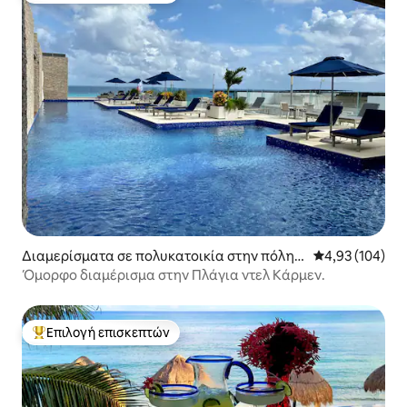
Διαμερίσματα σε πολυκατοικία στην πόλη
Μέση βαθμολογί
4,93 (104)
Πλάγια Ντελ Κάρμεν
Όμορφο διαμέρισμα στην Πλάγια ντελ Κάρμεν.
Επιλογή επισκεπτών
Κορυφαία επιλογή επισκεπτών