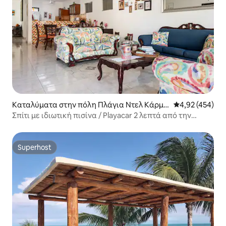
Καταλύματα στην πόλη Πλάγια Ντελ Κάρμε
Μέση βαθμολογί
4,92 (454)
ν
Σπίτι με ιδιωτική πισίνα / Playacar 2 λεπτά από την
παραλία
Superhost
Superhost