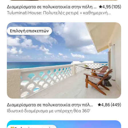
Διαμερίσματα σε πολυκατοικία στην πόλη T
Μέση βαθμολογί
4,95 (105)
ulum
Tuluminati House: Πολυτελές ρετιρέ + καθημερινή
καθαριότητα
Επιλογή επισκεπτών
Επιλογή επισκεπτών
Διαμερίσματα σε πολυκατοικία στην πόλη
Μέση βαθμολογί
4,86 (449)
Κανκούν
Ιδιωτικό διαμέρισμα με υπέροχη θέα 360'