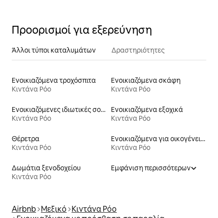
Προορισμοί για εξερεύνηση
Άλλοι τύποι καταλυμάτων
Δραστηριότητες
Ενοικιαζόμενα τροχόσπιτα
Ενοικιαζόμενα σκάφη
Κιντάνα Ρόο
Κιντάνα Ρόο
Ενοικιαζόμενες ιδιωτικές σουίτες
Ενοικιαζόμενα εξοχικά
Κιντάνα Ρόο
Κιντάνα Ρόο
Θέρετρα
Ενοικιαζόμενα για οικογένειες
Κιντάνα Ρόο
Κιντάνα Ρόο
Δωμάτια ξενοδοχείου
Εμφάνιση περισσότερων
Κιντάνα Ρόο
Airbnb
Μεξικό
Κιντάνα Ρόο