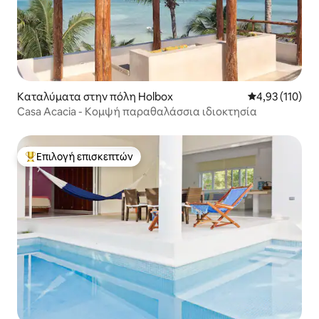
Καταλύματα στην πόλη Holbox
Μέση βαθμολογ
4,93 (110)
Casa Acacia - Κομψή παραθαλάσσια ιδιοκτησία
Επιλογή επισκεπτών
Κορυφαία επιλογή επισκεπτών