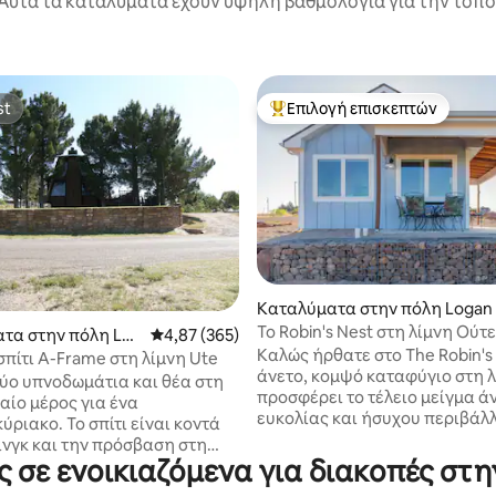
Αυτά τα καταλύματα έχουν υψηλή βαθμολογία για την τοποθ
st
Επιλογή επισκεπτών
st
Κορυφαία επιλογή επισκεπτών
Καταλύματα στην πόλη Logan
Το Robin's Nest στη λίμνη Ούτε
 στα 5, 20 κριτικές
τα στην πόλη Log
Μέση βαθμολογία: 4,87 στα 5, 365 κριτικές
4,87 (365)
Καλώς ήρθατε στο The Robin's 
πίτι A-Frame στη λίμνη Ute
άνετο, κομψό καταφύγιο στη 
δύο υπνοδωμάτια και θέα στη
προσφέρει το τέλειο μείγμα ά
αίο μέρος για ένα
ευκολίας και ήσυχου περιβάλ
ριακο. Το σπίτι είναι κοντά
εκπληκτική θέα στη λίμνη. Αυ
ινγκ και την πρόσβαση στη
γοητευτικό μικροσκοπικό σπίτι
 σε ενοικιαζόμενα για διακοπές στ
άρχει ψησταριά και τζάκι
σχεδιαστεί προσεκτικά για να
ύ χώρου στην ιδιοκτησία. Η