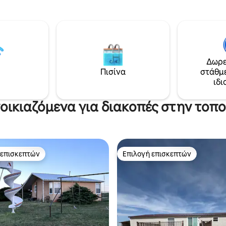
αξιοποιείται στο έπακρο ο χώ
ιαθέτει όλα όσα θα
και βρίσκεται σε ιδανική τοπο
τε για τη διαμονή σας. Το μόνο
βρίσκεστε μόλις 0,5 μίλια από
ζεται να φέρετε είναι το
πλησιέστερη είσοδο του κρατ
Τα μπαχαρικά και τα λάδια
πάρκου στην περιοχή Rogers,
πάρχουν επίσης
βρείτε εξαιρετικά σημεία για
 και κλινοσκεπάσματα για τη
κολύμπι και πεζοπορία. Απέχε
Δωρε
σας. Υπάρχει άπλετος χώρος
λιγότερο από 2 μίλια από τη μ
Πισίνα
στάθμ
ης για οχήματα και σκάφη
τη ράμπα σκαφών.
ιδι
 τμήμα της
α τους χνουδωτούς φίλους σας.
νοικιαζόμενα για διακοπές στην τοπ
 επισκεπτών
Επιλογή επισκεπτών
 επισκεπτών
Επιλογή επισκεπτών