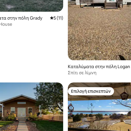
τα στην πόλη Grady
Μέση βαθμολογία: 5 στα 5, 11 κριτικές
5 (11)
 House
 στα 5, 19 κριτικές
Καταλύματα στην πόλη Logan
Σπίτι σε λίμνη
Επιλογή επισκεπτών
Επιλογή επισκεπτών