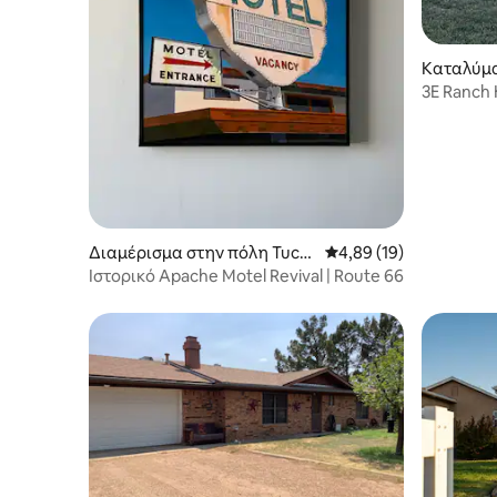
Καταλύμα
3E Ranch
Διαμέρισμα στην πόλη Tucu
Μέση βαθμολογία: 4,89
4,89 (19)
mcari
Ιστορικό Apache Motel Revival | Route 66