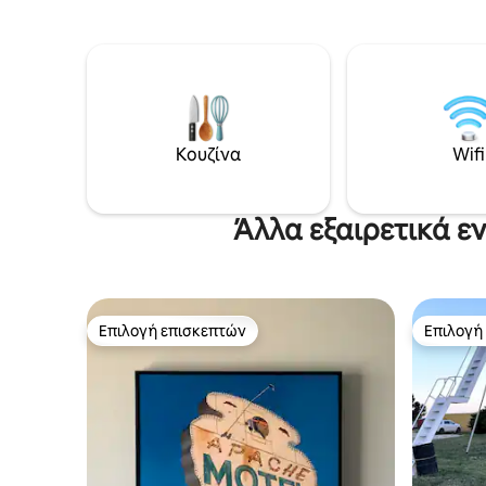
Περιλαμβάνει 2 υπνοδωμάτια, 1 μεγάλο
κουζίνα δ
μπάνιο, τραπεζαρία για 10 άτομα,
χρειαστεί
αίθουσα πρωινού με τζάκι, πλήρως
που χρειά
εξοπλισμένη κουζίνα και άνετους
φαγητό. 
χώρους καθιστικού. Απολαύστε μια
είναι διαθέσιμα. Υ
ήσυχη τοποθεσία, όπου μπορείτε να
πετσέτες
μετακινηθείτε με τα πόδια, κοντά σε
διαμονή 
Κουζίνα
Wifi
αξιοθέατα, εστιατόρια και μουσεία.
στάθμευσ
Ρωτήστε για κρατήσεις για
στην είσοδο. Περιφραγμένο
φωτογραφήσεις και μικρές
αυλής γι
συγκεντρώσεις.
Άλλα εξαιρετικά ε
Επιλογή επισκεπτών
Επιλογή
Επιλογή επισκεπτών
Επιλογή