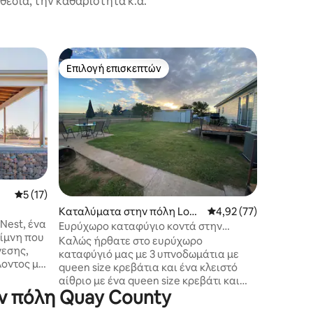
εσία, την καθαριότητα κ.ά.
Καταλύμ
Επιλογή επισκεπτών
Επιλογή επισκεπτών
mcari
Έξυπνο σ
ιδιωτική
Είτε είστ
στην πόλ
θα νιώσε
καλά εξο
του Νέου
ενοικιαζ
υπνοδωμά
εξοπλισμ
Μέση βαθμολογία: 5 στα 5, 17 κριτικές
5 (17)
το σπίτι
Καταλύματα στην πόλη Loga
Μέση βαθμολογία: 4,9
4,92 (77)
ιδιωτική
Nest, ένα
n
χαλαρώνε
Ευρύχωρο καταφύγιο κοντά στην
λίμνη που
επισκεφτ
είσοδο του State Park
Καλώς ήρθατε στο ευρύχωρο
νεσης,
χρόνο στ
καταφύγιό μας με 3 υπνοδωμάτια με
λοντος με
τη διαμο
queen size κρεβάτια και ένα κλειστό
τό το
εξοπλισμ
αίθριο με ένα queen size κρεβάτι και
 έχει
"Μεγάλος
ην πόλη Quay County
μια κουκέτα. Απολαύστε ξεχωριστούς
χώρους διαβίωσης, γενναιόδωρο χώρο