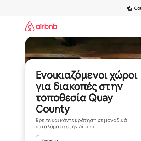
Μετάβαση
Ορι
στο
περιεχόμενο
Ενοικιαζόμενοι χώροι
για διακοπές στην
τοποθεσία Quay
County
Βρείτε και κάντε κράτηση σε μοναδικά
καταλύματα στην Airbnb
Τοποθεσία