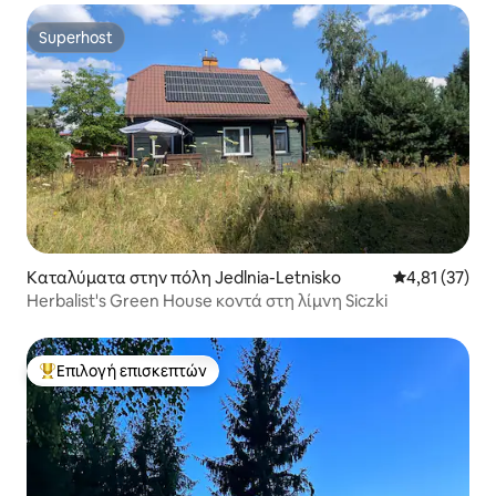
Superhost
Superhost
Καταλύματα στην πόλη Jedlnia-Letnisko
Μέση βαθμολο
4,81 (37)
Herbalist's Green House κοντά στη λίμνη Siczki
Επιλογή επισκεπτών
Κορυφαία επιλογή επισκεπτών