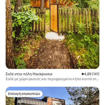
Σαλέ στην πόλη Maciejowice
Μέση βαθμολογί
4,89 (141)
Σαλέ με χώρο φωτιάς και περιφραγμένο κήπο κοντά στα
ερείπια του κάστρου
Επιλογή επισκεπτών
Επιλογή επισκεπτών