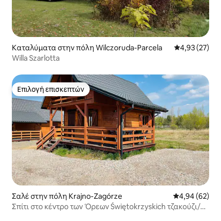
Καταλύματα στην πόλη Wilczoruda-Parcela
Μέση βαθμολογ
4,93 (27)
Willa Szarlotta
Επιλογή επισκεπτών
Επιλογή επισκεπτών
Σαλέ στην πόλη Krajno-Zagórze
Μέση βαθμολογ
4,94 (62)
Σπίτι στο κέντρο των Όρεων Świętokrzyskich τζακούζι/
σάουνα