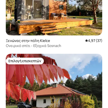
Ξενώνας στην πόλη Kielce
Μέση βαθμολογ
4,97 (37)
Ονειρικό σπίτι - Εξοχικά Sosnach
Επιλογή επισκεπτών
Επιλογή επισκεπτών