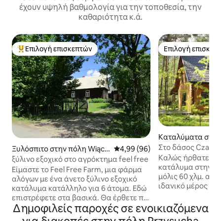
έχουν υψηλή βαθμολογία για την τοποθεσία, την
καθαριότητα κ.ά.
Επιλογή επισκεπτών
Επιλογή επισκεπ
Κορυφαία επιλογή επισκεπτών
Επιλογή επισκεπ
Καταλύματα στην 
Wilga
Στο δάσος Czas-W
Ξυλόσπιτο στην πόλη Wiąck
Μέση βαθμολογία: 4,99 στα 5, 
4,99 (96)
Καλώς ήρθατε σε 
a
ξύλινο εξοχικό στο αγρόκτημα feel free
κατάλυμα στην κα
Είμαστε το Feel Free Farm, μια φάρμα
μόλις 60 χλμ. από
αλόγων με ένα άνετο ξύλινο εξοχικό
ιδανικό μέρος για
κατάλυμα κατάλληλο για 6 άτομα. Εδώ
διακοπές, ένα ταξ
επιστρέφετε στα βασικά. Θα έρθετε πιο
ρομαντικό Σαββα
Δημοφιλείς παροχές σε ενοικιαζόμενα
κοντά στη φύση και θα απολαύσετε τη
φύση ή απομακρυ
ζωή στο αγρόκτημα. Μπορείτε να