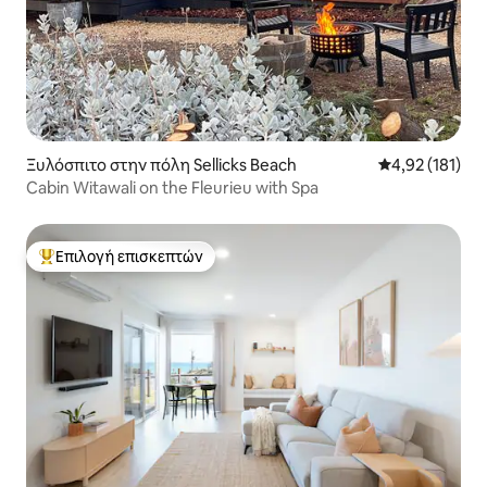
Ξυλόσπιτο στην πόλη Sellicks Beach
Μέση βαθμολογ
4,92 (181)
Cabin Witawali on the Fleurieu with Spa
Επιλογή επισκεπτών
Κορυφαία επιλογή επισκεπτών