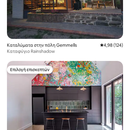
Καταλύματα στην πόλη Gemmells
Μέση βαθμολογί
4,98 (124)
Καταφύγιο Rainshadow
Επιλογή επισκεπτών
Επιλογή επισκεπτών