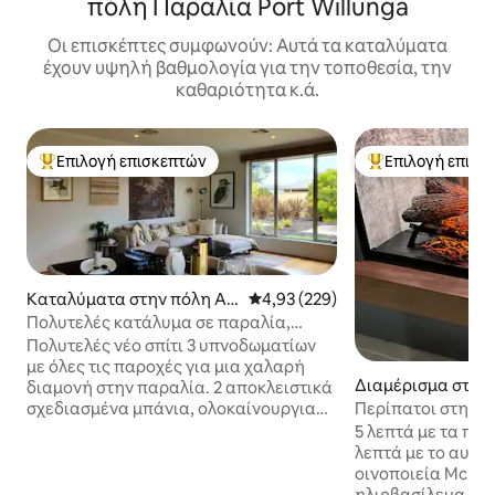
πόλη Παραλία Port Willunga
Οι επισκέπτες συμφωνούν: Αυτά τα καταλύματα
έχουν υψηλή βαθμολογία για την τοποθεσία, την
καθαριότητα κ.ά.
Επιλογή επισκεπτών
Επιλογή επισκ
Κορυφαία επιλογή επισκεπτών
Κορυφαία επιλογ
Καταλύματα στην πόλη Ald
Μέση βαθμολογία: 4,93 στα 5, 2
4,93 (229)
inga Beach
Πολυτελές κατάλυμα σε παραλία,
κοντά σε διάσημα οινοποιεία
Πολυτελές νέο σπίτι 3 υπνοδωματίων
με όλες τις παροχές για μια χαλαρή
Διαμέρισμα στην
διαμονή στην παραλία. 2 αποκλειστικά
lin Beach
σχεδιασμένα μπάνια, ολοκαίνουργια
Περίπατοι στην π
κομψή κουζίνα. Σε μικρή απόσταση με
οινοποιεία του Mc
5 λεπτά με τα πόδ
τα πόδια από τις λευκές βελούδινες
Σαββατοκύριακα 
λεπτά με το αυτο
παραλίες της Νότιας Αυστραλίας και
οινοποιεία McLaren Vale. 
τα μονοπάτια στην κορυφή του
ηλιοβασίλεμα το 