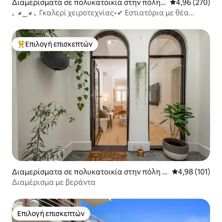
Διαμερίσματα σε πολυκατοικία στην πόλη
Μέση βαθμολογί
4,96 (270)
Αδελαΐδα
｡ ◕‿◕ ｡ Γκαλερί χειροτεχνίας•✔ Εστιατόρια με θέα
στην✔ πλατεία Μπαρ✔
Επιλογή επισκεπτών
Κορυφαία επιλογή επισκεπτών
Διαμερίσματα σε πολυκατοικία στην πόλη Α
Μέση βαθμολογί
4,98 (101)
δελαΐδα
Διαμέρισμα με βεράντα
Επιλογή επισκεπτών
Επιλογή επισκεπτών