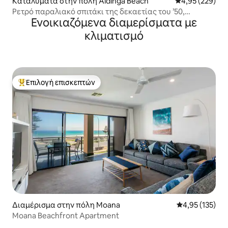
Καταλύματα στην πόλη Aldinga Beach
Μέση βαθμολογί
4,95 (229)
Ρετρό παραλιακό σπιτάκι της δεκαετίας του ’50,
Ενοικιαζόμενα διαμερίσματα με
ηλεκτρονικά παιχνίδια, κοντά στην παραλία
κλιματισμό
Επιλογή επισκεπτών
Κορυφαία επιλογή επισκεπτών
Διαμέρισμα στην πόλη Moana
Μέση βαθμολογί
4,95 (135)
Moana Beachfront Apartment