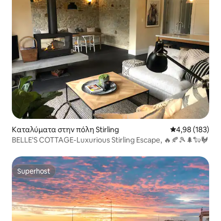
Καταλύματα στην πόλη Stirling
Μέση βαθμολογί
4,98 (183)
BELLE'S COTTAGE-Luxurious Stirling Escape, 🔥🍂🎾🌲🐑🐓
Superhost
Superhost