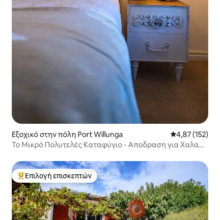
Εξοχικό στην πόλη Port Willunga
Μέση βαθμολογί
4,87 (152)
Το Μικρό Πολυτελές Καταφύγιο - Αποδραση για Χαλαρή
Διαμονή
Επιλογή επισκεπτών
Κορυφαία επιλογή επισκεπτών