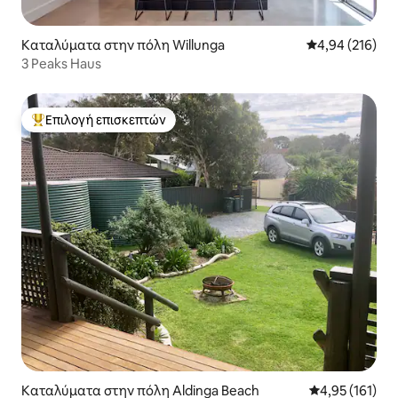
Καταλύματα στην πόλη Willunga
Μέση βαθμολογί
4,94 (216)
3 Peaks Haus
Επιλογή επισκεπτών
Κορυφαία επιλογή επισκεπτών
Καταλύματα στην πόλη Aldinga Beach
Μέση βαθμολογ
4,95 (161)