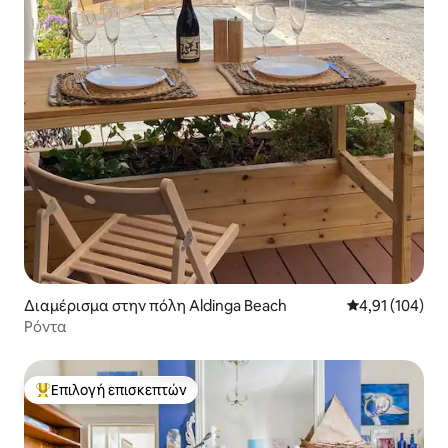
Διαμέρισμα στην πόλη Aldinga Beach
Μέση βαθμολογί
4,91 (104)
Ρόντα
Επιλογή επισκεπτών
Κορυφαία επιλογή επισκεπτών