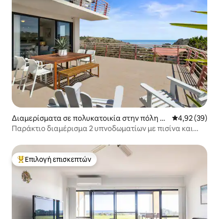
Διαμερίσματα σε πολυκατοικία στην πόλη W
Μέση βαθμολογ
4,92 (39)
irrina Cove
Παράκτιο διαμέρισμα 2 υπνοδωματίων με πισίνα και
γραφική θέα.
Επιλογή επισκεπτών
Κορυφαία επιλογή επισκεπτών