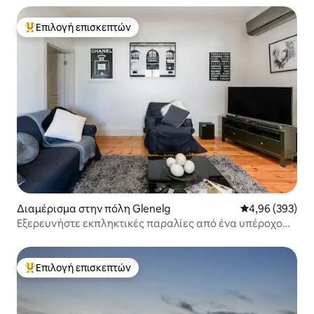
Επιλογή επισκεπτών
Κορυφαία επιλογή επισκεπτών
Διαμέρισμα στην πόλη Glenelg
Μέση βαθμολογί
4,96 (393)
Εξερευνήστε εκπληκτικές παραλίες από ένα υπέροχο
διαμέρισμα στο Glenelg
Επιλογή επισκεπτών
Κορυφαία επιλογή επισκεπτών