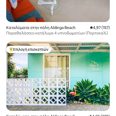
Καταλύματα στην πόλη Aldinga Beach
Μέση βαθμολογί
4,97 (157)
Παραθαλάσσιο κατάλυμα 4 υπνοδωματίων (Πορτοκαλί)
Επιλογή επισκεπτών
Κορυφαία επιλογή επισκεπτών