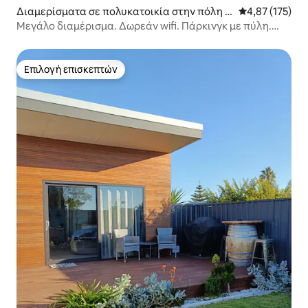
Διαμερίσματα σε πολυκατοικία στην πόλη Β
Μέση βαθμολογί
4,87 (175)
όρεια Αδελαΐδα
Μεγάλο διαμέρισμα. Δωρεάν wifi. Πάρκινγκ με πύλη.
Κλιματισμός.
Επιλογή επισκεπτών
Επιλογή επισκεπτών