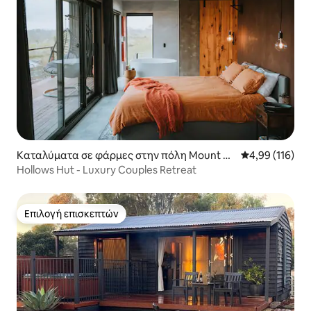
Καταλύματα σε φάρμες στην πόλη Mount To
Μέση βαθμολογί
4,99 (116)
rrens
Hollows Hut - Luxury Couples Retreat
Επιλογή επισκεπτών
Επιλογή επισκεπτών