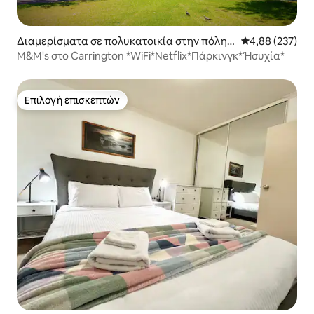
Διαμερίσματα σε πολυκατοικία στην πόλη
Μέση βαθμολογί
4,88 (237)
Αδελαΐδα
M&M's στο Carrington *WiFi*Netflix*Πάρκινγκ*Ήσυχία*
Επιλογή επισκεπτών
Επιλογή επισκεπτών