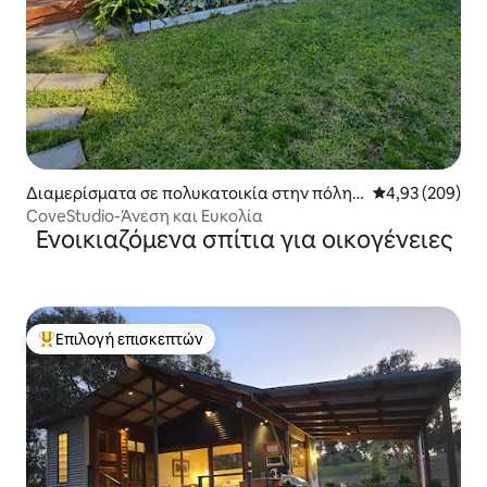
Διαμερίσματα σε πολυκατοικία στην πόλη
Μέση βαθμολογί
4,93 (209)
Hallett Cove
CoveStudio-Άνεση και Ευκολία
Ενοικιαζόμενα σπίτια για οικογένειες
Επιλογή επισκεπτών
Κορυφαία επιλογή επισκεπτών