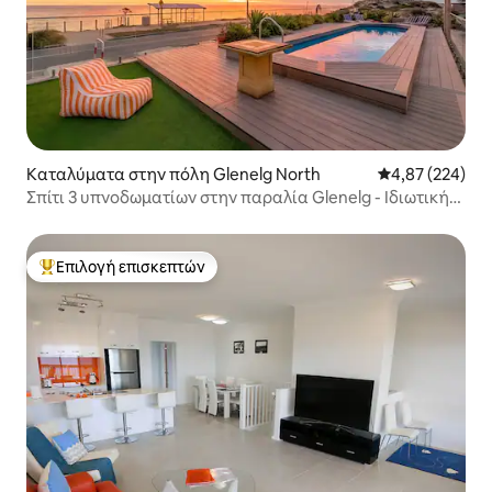
Καταλύματα στην πόλη Glenelg North
Μέση βαθμολογί
4,87 (224)
Σπίτι 3 υπνοδωματίων στην παραλία Glenelg - Ιδιωτική
πισίνα και βεράντα
Επιλογή επισκεπτών
Κορυφαία επιλογή επισκεπτών