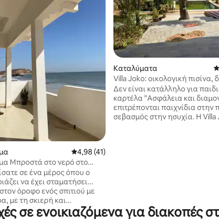
 στα 5, 24 κριτικές
Καταλύματα
Μ
Villa Joko: οικολογική πισίνα, 
θάλασσα
Δεν είναι κατάλληλο για παιδι
καρτέλα "Ασφάλεια και διαμο
επιτρέπονται παιχνίδια στην π
σεβασμός στην ησυχία. Η Villa
είναι μόνο στο όνομα "βίλλα". 
παλιό υπόστεγο της δεκαετίας 
που αποκτήθηκε το 2008 και
μα
Μέση βαθμολογία: 4,98 στα 5, 41 κριτικές
4,98 (41)
ανακαινίστηκε και βελτιώθηκε
νερό στο
σεβασμό στη μοναδικότητα κα
ης Popenguine
αυθεντικότητά του. Απευθύνε
σατε σε ένα μέρος όπου ο
ταξιδιώτες που αναζητούν ένα
ιάζει να έχει σταματήσει...
ζεστό χώρο, κοντά στη ζωή τω
στον όροφο ενός σπιτιού με
κατοίκων. Οι ταξιδιώτες που 
, με τη σκιερή και
ές σε ενοικιαζόμενα για διακοπές σ
την άνεση, τη νεωτερικότητα 
κή βεράντα του να βλέπει
εγγύηση μιας διαμονής χωρίς
ανό, τον μοναδικό ορίζοντα