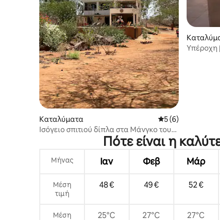
Καταλύμ
Υπέροχη β
μοναδική
Καταλύματα
Μέση βαθμολογία: 
5 (6)
Ισόγειο σπιτιού δίπλα στα Μάνγκο του
Πότε είναι η καλύτ
Γκερέο
Μήνας
Ιαν
Φεβ
Μάρ
48 €
49 €
52 €
Μέση
τιμή
25°C
27°C
27°C
Μέση