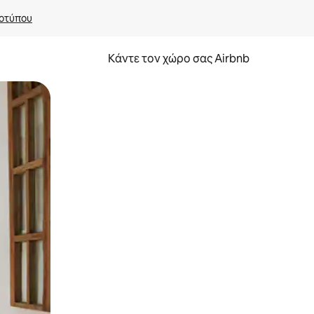
οτύπου
Κάντε τον χώρο σας Airbnb
α την εξερευνήσετε με την αφή ή να τη σύρετε με τα δάχτυλα.