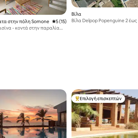
Βίλα
Βίλα Delpop Po
τα στην πόλη Somone
Μέση βαθμολογία: 5 στα 5, 15 κριτικές
5 (15)
πισίνα - κοντά στην παραλία
ριό
στα 5, 161 κριτικές
Επιλογή επισκεπτών
Κορυφαία επιλογή επισκεπτών