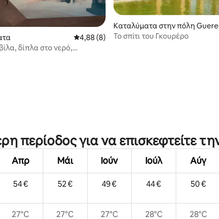
Καταλύματα στην πόλη Guere
Το σπίτι του Γκουρέρο
ατα
Μέση βαθμολογία: 4,88 στα 5, 8 κριτικές
4,88 (8)
ίλα, δίπλα στο νερό,
 θέα στη θάλασσα
5 στα 5, 6 κριτικές
ερη περίοδος για να επισκεφτείτε τη
Απρ
Μάι
Ιούν
Ιούλ
Αύγ
54 €
52 €
49 €
44 €
50 €
27°C
27°C
27°C
28°C
28°C