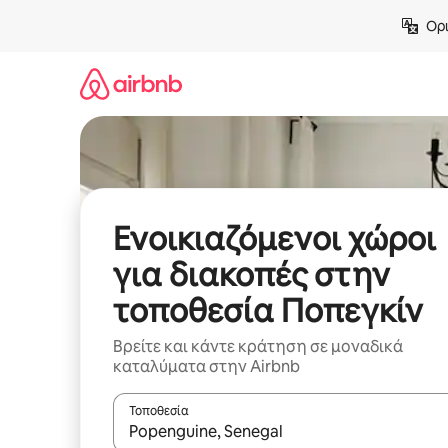
Μετάβαση
Ορι
στο
περιεχόμενο
Ενοικιαζόμενοι χώροι
για διακοπές στην
τοποθεσία Ποπεγκίν
Βρείτε και κάντε κράτηση σε μοναδικά
καταλύματα στην Airbnb
Τοποθεσία
Όταν τα αποτελέσματα είναι διαθέσιμα, μπορείτ