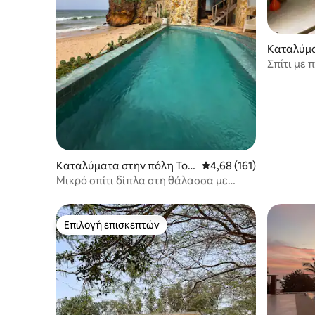
Καταλύμα
Σπίτι με 
και το χω
Καταλύματα στην πόλη Tou
Μέση βαθμολογία: 4,68 
4,68 (161)
bab Dialao
Μικρό σπίτι δίπλα στη θάλασσα με
ιδιωτική πισίνα
Επιλογή επισκεπτών
Επιλογή επισκεπτών