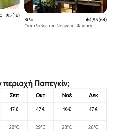
o
Μέση βαθμολογία: 5 στα 5, 16 κριτικές
5 (16)
Βίλα
Μέση βαθμολογία: 4,95
4,95 (64)
Οι καλύβες του Ndayane. Φυσική
κομψότητα
ν περιοχή Ποπεγκίν;
Σεπ
Οκτ
Νοέ
Δεκ
47 €
47 €
46 €
47 €
28°C
29°C
28°C
26°C