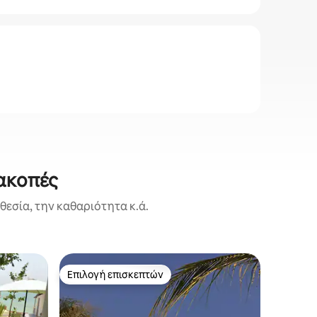
ιακοπές
εσία, την καθαριότητα κ.ά.
Καταλύμα
Επιλογή επισκεπτών
Superho
Επιλογή επισκεπτών
Superho
Keur Twi
πισίνα, 
Κομψή κα
θάλασσα,