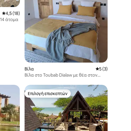
Μέση βαθμολογία: 4,5 στα 5, 18 κριτικές
4,5 (18)
penguine 2 έως 14 άτομα
Βίλα
Μέση βαθμολογία:
5 (3)
Βίλα στο Toubab Dialaw με θέα στον
ωκεανό
Επιλογή επισκεπτών
Επιλογή επισκεπτών