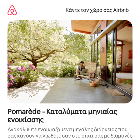
Μετάβαση
στο
Κάντε τον χώρο σας Airbnb
περιεχόμενο
Pomarède - Καταλύματα μηνιαίας
ενοικίασης
Ανακαλύψτε ενοικιαζόμενα μεγάλης διάρκειας που
σας κάνουν να νιώθετε σαν στο σπίτι σας με διαμονές