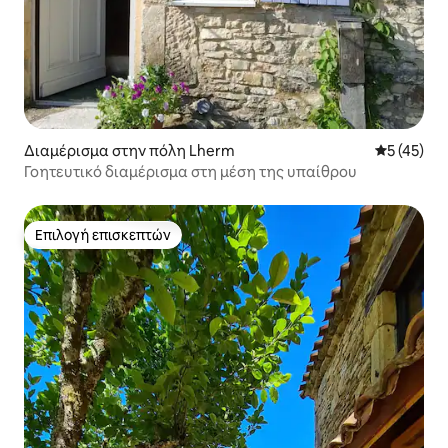
Διαμέρισμα στην πόλη Lherm
Μέση βαθμο
5 (45)
Γοητευτικό διαμέρισμα στη μέση της υπαίθρου
Επιλογή επισκεπτών
Επιλογή επισκεπτών