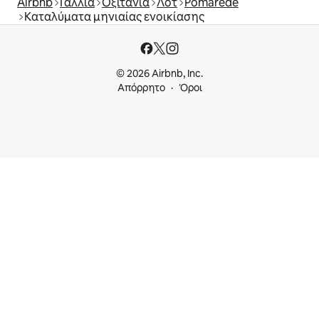
Airbnb
Γαλλία
Οξιτανία
Λοτ
Pomarède
Καταλύματα μηνιαίας ενοικίασης
© 2026 Airbnb, Inc.
Απόρρητο
Όροι