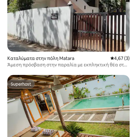
Καταλύματα στην πόλη Matara
Μέση βαθμολο
4,67 (3)
Άμεση πρόσβαση στην παραλία με εκπληκτική θέα στη
θάλασσα.
Superhost
Superhost