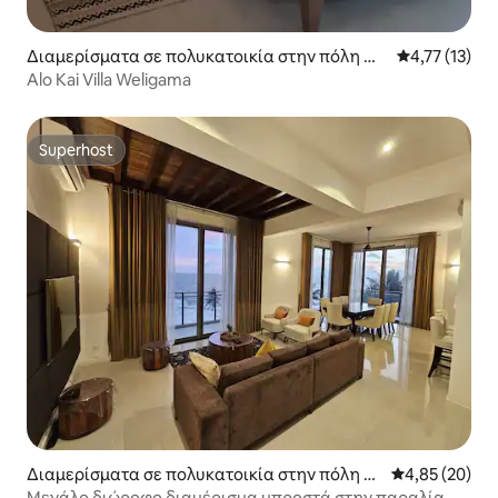
Διαμερίσματα σε πολυκατοικία στην πόλη W
Μέση βαθμολο
4,77 (13)
eligama
Alo Kai Villa Weligama
Superhost
Superhost
Διαμερίσματα σε πολυκατοικία στην πόλη G
Μέση βαθμολογ
4,85 (20)
alle
Μεγάλο διώροφο διαμέρισμα μπροστά στην παραλία, 8