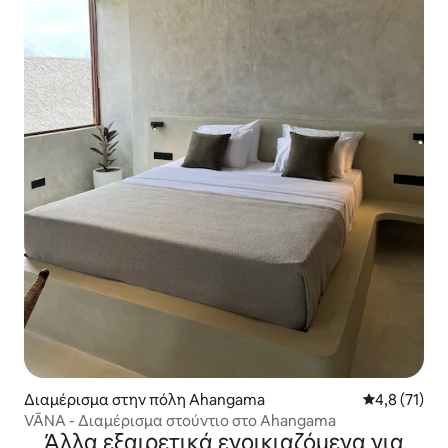
Διαμέρισμα στην πόλη Ahangama
Μέση βαθμολ
4,8 (71)
VĀNA - Διαμέρισμα στούντιο στο Ahangama
Άλλα εξαιρετικά ενοικιαζόμενα για