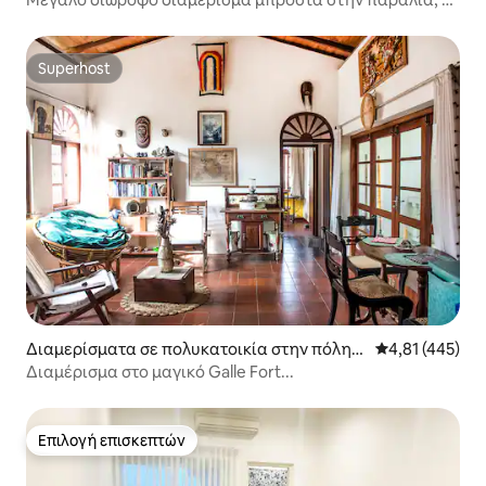
θέσεις, θέα στη θάλασσα 5Bed4BR
Superhost
Superhost
Διαμερίσματα σε πολυκατοικία στην πόλη
Μέση βαθμολογί
4,81 (445)
Galle
Διαμέρισμα στο μαγικό Galle Fort...
Επιλογή επισκεπτών
Επιλογή επισκεπτών