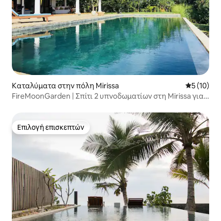
Καταλύματα στην πόλη Mirissa
Μέση βαθμο
5 (10)
FireMoonGarden | Σπίτι 2 υπνοδωματίων στη Mirissa για
4 άτομα
Επιλογή επισκεπτών
Επιλογή επισκεπτών