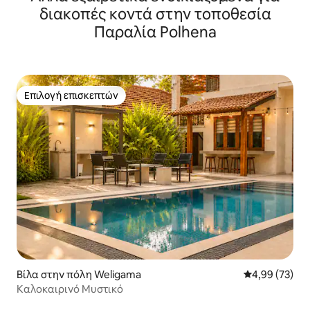
διακοπές κοντά στην τοποθεσία
Παραλία Polhena
Επιλογή επισκεπτών
Επιλογή επισκεπτών
Βίλα στην πόλη Weligama
Μέση βαθμολογ
4,99 (73)
Καλοκαιρινό Μυστικό