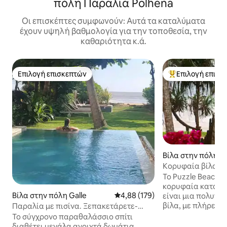
πόλη Παραλία Polhena
Οι επισκέπτες συμφωνούν: Αυτά τα καταλύματα
έχουν υψηλή βαθμολογία για την τοποθεσία, την
καθαριότητα κ.ά.
Επιλογή επισκεπτών
Επιλογή επισκ
Επιλογή επισκεπτών
Κορυφαία επιλογ
Βίλα στην πόλη 
a
Κορυφαία βίλα 3
μπροστά από την 
Το Puzzle Beach H
προσωπικό
κορυφαία καταλύ
Βίλα στην πόλη Galle
Μέση βαθμολογία: 4,88 στα 5, 1
4,88 (179)
είναι μια πολυτ
βίλα, με πλήρες 
Παραλία με πισίνα. Ξεπακετάρετε-
υπνοδωμάτια (με 
Χαλαρώστε-Απολαύστε
Το σύγχρονο παραθαλάσσιο σπίτι
ιδιωτικό μπάνιο,
διαθέτει μεγάλα ανοιχτά δωμάτια,