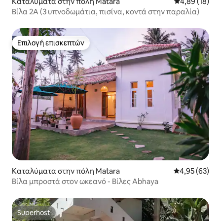
Καταλύματα στην πόλη Matara
Μέση βαθμολογ
4,89 (18)
Βίλα 2Α (3 υπνοδωμάτια, πισίνα, κοντά στην παραλία)
Επιλογή επισκεπτών
Επιλογή επισκεπτών
Καταλύματα στην πόλη Matara
Μέση βαθμολογ
4,95 (63)
Βίλα μπροστά στον ωκεανό - Βίλες Abhaya
Superhost
Superhost