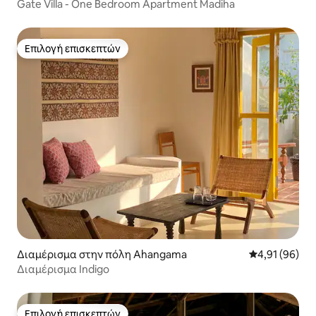
Gate Villa - One Bedroom Apartment Madiha
Επιλογή επισκεπτών
Επιλογή επισκεπτών
Διαμέρισμα στην πόλη Ahangama
Μέση βαθμολογ
4,91 (96)
Διαμέρισμα Indigo
Επιλογή επισκεπτών