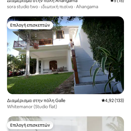
Διαμέρισμα στην πόλη Ahangama
Μέση βαθμ
5 (15)
sora studio two · ιδιωτική πισίνα · Ahangama
Επιλογή επισκεπτών
Επιλογή επισκεπτών
Διαμέρισμα στην πόλη Galle
Μέση βαθμολογί
4,92 (133)
Whitemanor (Studio flat)
Επιλογή επισκεπτών
Επιλογή επισκεπτών