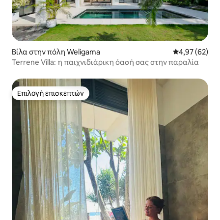
Βίλα στην πόλη Weligama
Μέση βαθμολογ
4,97 (62)
Terrene Villa: η παιχνιδιάρικη όασή σας στην παραλία
Επιλογή επισκεπτών
Επιλογή επισκεπτών