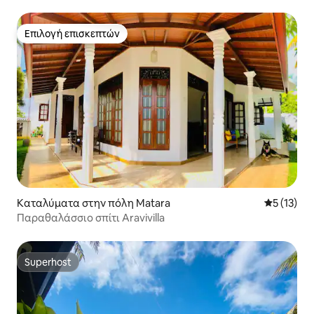
Turtle
Επιλογή επισκεπτών
Επιλογή επισκεπτών
Καταλύματα στην πόλη Matara
Μέση βαθμ
5 (13)
Παραθαλάσσιο σπίτι Aravivilla
Superhost
Superhost