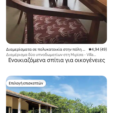
Διαμερίσματα σε πολυκατοικία στην πόλη Mi
Μέση βαθμολογ
4,94 (49)
rissa
Διαμέρισμα δύο υπνοδωματίων στη Μιρίσα - Villa
Ενοικιαζόμενα σπίτια για οικογένειες
Sweylon!
Επιλογή επισκεπτών
Επιλογή επισκεπτών