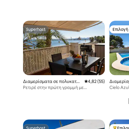
Superhost
Επιλογή
Superhost
Επιλογή
Διαμερίσματα σε πολυκατοι
Μέση βαθμολογία: 4,82
4,82 (55)
Διαμερίσ
κία
κία
Ρετιρέ στην πρώτη γραμμή με
Cielo Az
εκπληκτική θέα
Ρόδα, Μο
Superhost
Επιλο