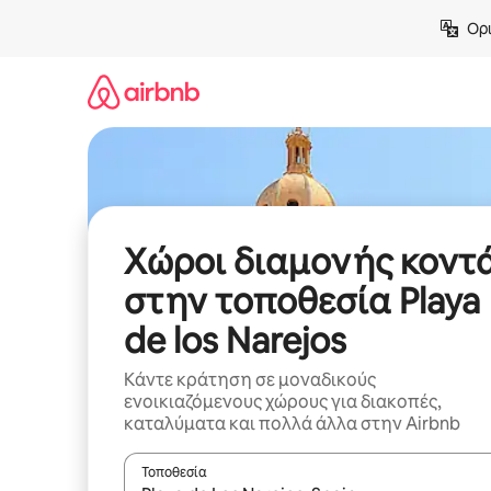
Μετάβαση
Ορι
στο
περιεχόμενο
Χώροι διαμονής κοντ
στην τοποθεσία Playa
de los Narejos
Κάντε κράτηση σε μοναδικούς
ενοικιαζόμενους χώρους για διακοπές,
καταλύματα και πολλά άλλα στην Airbnb
Τοποθεσία