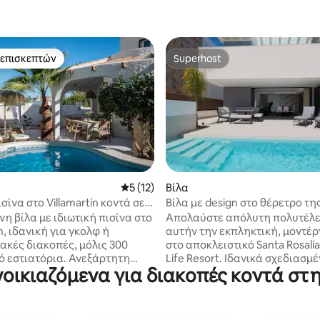
 επισκεπτών
Superhost
 επισκεπτών
Superhost
στα 5, 209 κριτικές
Μέση βαθμολογία: 5 στα 5, 12 κριτικές
5 (12)
Βίλα
ισίνα στο Villamartín κοντά σε
Βίλα με design στο θέρετρο τη
ολφ & στη La Zenia
Santa Rosalia
η βίλα με ιδιωτική πισίνα στο
Απολαύστε απόλυτη πολυτέλε
ín, ιδανική για γκολφ ή
αυτήν την εκπληκτική, μοντέρ
ακές διακοπές, μόλις 300
στο αποκλειστικό Santa Rosalía
ιατόρια. Ανεξάρτητη
Life Resort. Ιδανικά σχεδιασμέ
οικιαζόμενα για διακοπές κοντά στην
ναν ήσυχο δρόμο. Με 4
έως και 9 επισκέπτες, αυτό το
ια και 2 μπάνια, το σπίτι
κατάλυμα διαθέτει εκλεπτυσμ
νικό για ζευγάρια, οικογένειες
εσωτερικούς χώρους και ιδιωτ
 για γκολφ με φίλους.
θερμαινόμενη πισίνα για να