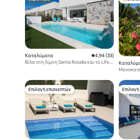
Superhost
Κορυφαί
Καταλύματα
Μέση βαθμολογία: 4,94
4,94 (33)
Βίλα στη λίμνη Santa Rosalía και το Life
Καταλύμ
Resort
Μονοκατοι
Επιλογή επισκεπτών
Επιλογή
Επιλογή επισκεπτών
Επιλογή