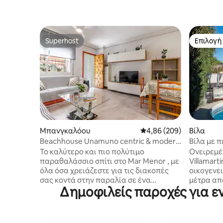
Superhost
Επιλογή
Superhost
Επιλογή
Μπανγκαλόου
Μέση βαθμολογία: 4,86 
4,86 (209)
Βίλα
Beachhouse Unamuno centric & modern
Βίλα με π
living
γήπεδα γκ
Το καλύτερο και πιο πολύτιμο
Ονειρεμέν
παραθαλάσσιο σπίτι στο Mar Menor , με
Villamart
όλα όσα χρειάζεστε για τις διακοπές
οικογενει
σας κοντά στην παραλία σε ένα
μέτρα από εστ
Δημοφιλείς παροχές για εν
μοντέρνο, ανακαινισμένο, καθαρό και
βίλα σε έ
καλά διατηρημένο σπίτι. Υπάρχουν
υπνοδωμάτ
πολλά καταστήματα, εστιατόρια, μπαρ,
είναι ιδα
χώροι αναψυχής και η παραλία μόλις
ή ταξίδια