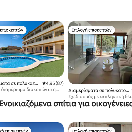
 επισκεπτών
Επιλογή επισκεπτών
 επισκεπτών
Επιλογή επισκεπτών
 στα 5, 55 κριτικές
ματα σε πολυκατοι
Μέση βαθμολογία: 4,95 στα 5, 87 κριτικές
4,95 (87)
ul διαμέρισμα διακοπών στη
Διαμερίσματα σε πολυκατοι
ύρθια
κία
Σχεδιασμός με εκπληκτική θέ
Ενοικιαζόμενα σπίτια για οικογένειε
θάλασσα
γή επισκεπτών
Επιλογή επισκεπτών