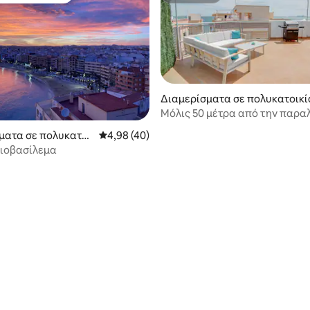
Διαμερίσματα σε πολυκατοικί
Μόλις 50 μέτρα από την παραλί
στα 5, 128 κριτικές
Enrique
ματα σε πολυκατοι
Μέση βαθμολογία: 4,98 στα 5, 40 κριτικές
4,98 (40)
λιοβασίλεμα