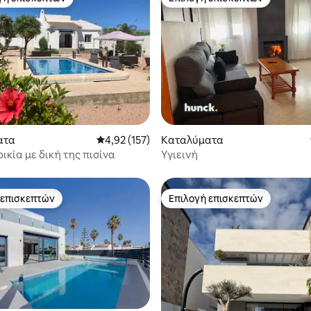
α επιλογή επισκεπτών
Επιλογή επισκεπτών
 στα 5, 33 κριτικές
ατα
Μέση βαθμολογία: 4,92 στα 5, 157 κριτικές
4,92 (157)
Καταλύματα
κία με δική της πισίνα
Υγιεινή
 επισκεπτών
Επιλογή επισκεπτών
 επισκεπτών
Επιλογή επισκεπτών