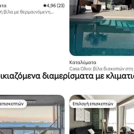
 στα 5, 56 κριτικές
ατα
Μέση βαθμολογία: 4,96 στα 5, 23 κριτικές
4,96 (23)
κή βίλα με θερμαινόμενη
Καταλύματα
Casa Olivo: βίλα διακοπών στ
ικιαζόμενα διαμερίσματα με κλιματ
 επισκεπτών
Επιλογή επισκεπτών
 επισκεπτών
Επιλογή επισκεπτών