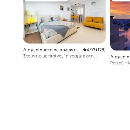
Διαμερίσματα σε πολυκατο
Μέση βαθμολογία: 4,93 
4,93 (128)
ικία
Στούντιο με πισίνα, 1η γραμμή στη
Διαμερίσ
θάλασσα
κία
Ρετιρέ Η