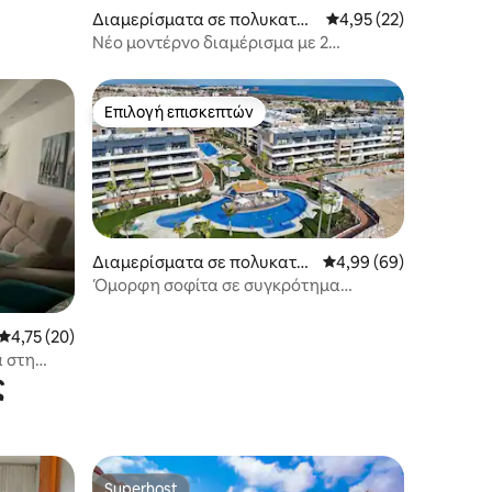
Διαμερίσματα σε πολυκατοι
Μέση βαθμολογία: 4,9
4,95 (22)
κία
Νέο μοντέρνο διαμέρισμα με 2
υπνοδωμάτια - Casa Tulipán
Επιλογή επισκεπτών
Επιλογή επισκεπτών
Διαμερίσματα σε πολυκατοι
Μέση βαθμολογία: 4,99
4,99 (69)
κία
Όμορφη σοφίτα σε συγκρότημα
κατοικιών με πισίνα
Μέση βαθμολογία: 4,75 στα 5, 20 κριτικές
4,75 (20)
α στη
ς
Superhost