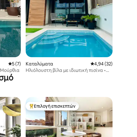
Μέση βαθμολογία: 5 στα 5, 7 κριτικές
5 (7)
Καταλύματα
Μέση βαθμολογία: 4,9
4,94 (32)
η Μούρθια
Ηλιόλουστη βίλα με ιδιωτική πισίνα •
ισμό
Περπατήστε μέχρι το Roda Golf
Επιλογή επισκεπτών
Κορυφαία επιλογή επισκεπτών