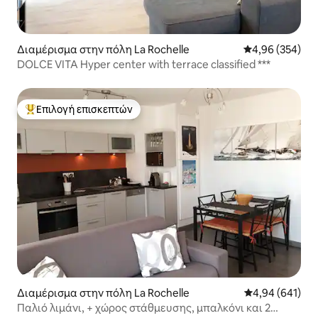
Διαμέρισμα στην πόλη La Rochelle
Μέση βαθμολογί
4,96 (354)
DOLCE VITA Hyper center with terrace classified ***
Επιλογή επισκεπτών
Κορυφαία επιλογή επισκεπτών
Διαμέρισμα στην πόλη La Rochelle
Μέση βαθμολογί
4,94 (641)
Παλιό λιμάνι, + χώρος στάθμευσης, μπαλκόνι και 2