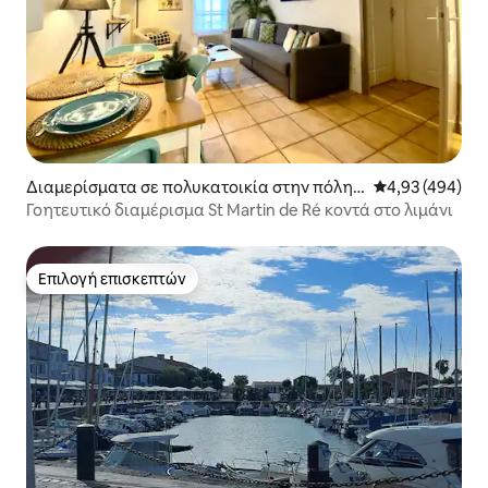
Διαμερίσματα σε πολυκατοικία στην πόλη S
Μέση βαθμολογί
4,93 (494)
aint-Martin-de-Ré
Γοητευτικό διαμέρισμα St Martin de Ré κοντά στο λιμάνι
Επιλογή επισκεπτών
Επιλογή επισκεπτών