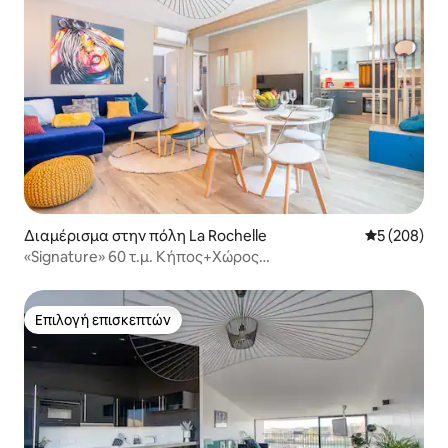
Διαμέρισμα στην πόλη La Rochelle
Μέση βαθμολ
5 (208)
«Signature» 60 τ.μ. Κήπος+Χώρος
στάθμευσης+Κλιματισμός, Wifi-Netflix
Επιλογή επισκεπτών
Επιλογή επισκεπτών