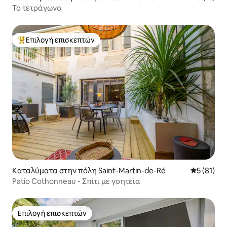
Το τετράγωνο
Επιλογή επισκεπτών
Κορυφαία επιλογή επισκεπτών
Καταλύματα στην πόλη Saint-Martin-de-Ré
Μέση βαθμο
5 (81)
Patio Cothonneau - Σπίτι με γοητεία
Επιλογή επισκεπτών
Επιλογή επισκεπτών