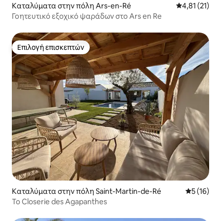
Καταλύματα στην πόλη Ars-en-Ré
Μέση βαθμολο
4,81 (21)
Γοητευτικό εξοχικό ψαράδων στο Ars en Re
Επιλογή επισκεπτών
Επιλογή επισκεπτών
Καταλύματα στην πόλη Saint-Martin-de-Ré
Μέση βαθμο
5 (16)
Το Closerie des Agapanthes