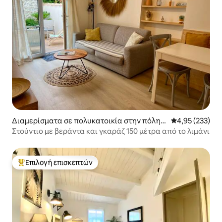
Διαμερίσματα σε πολυκατοικία στην πόλη S
Μέση βαθμολογί
4,95 (233)
aint-Martin-de-Ré
Στούντιο με βεράντα και γκαράζ 150 μέτρα από το λιμάνι
Επιλογή επισκεπτών
Κορυφαία επιλογή επισκεπτών