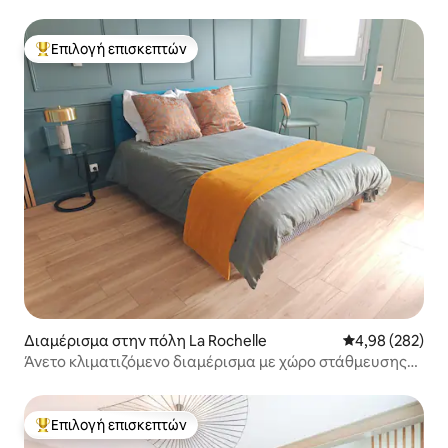
ποδήλατα
Επιλογή επισκεπτών
Κορυφαία επιλογή επισκεπτών
Διαμέρισμα στην πόλη La Rochelle
Μέση βαθμολογί
4,98 (282)
Άνετο κλιματιζόμενο διαμέρισμα με χώρο στάθμευσης
Κατηγορία 3*
Επιλογή επισκεπτών
Κορυφαία επιλογή επισκεπτών