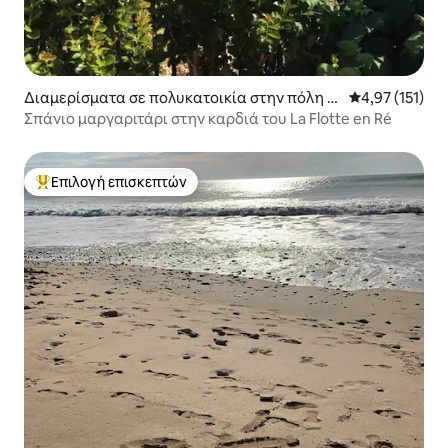
Διαμερίσματα σε πολυκατοικία στην πόλη L
Μέση βαθμολογ
4,97 (151)
a Flotte
Σπάνιο μαργαριτάρι στην καρδιά του La Flotte en Ré
Επιλογή επισκεπτών
Κορυφαία επιλογή επισκεπτών