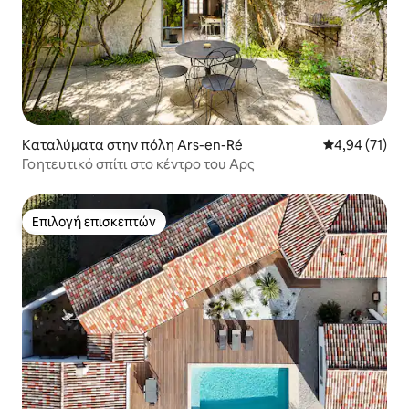
Καταλύματα στην πόλη Ars-en-Ré
Μέση βαθμολογ
4,94 (71)
Γοητευτικό σπίτι στο κέντρο του Αρς
Επιλογή επισκεπτών
Επιλογή επισκεπτών