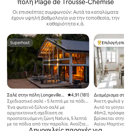
πόλη Plage de Trousse-Chemise
Οι επισκέπτες συμφωνούν: Αυτά τα καταλύματα
έχουν υψηλή βαθμολογία για την τοποθεσία, την
καθαριότητα κ.ά.
Superhost
Επιλογή επισκ
Superhost
Κορυφαία επιλογ
Σαλέ στην πόλη Longeville-s
Μέση βαθμολογία: 4,91 στα 5, 1
4,91 (181)
Διαμέρισμα στην 
ur-Mer
t-Martin-de-Ré
Σχεδιαστικό σαλέ • 5 λεπτά με τα πόδια
Άνετη φωλιά γεμά
μέχρι την παραλία • Σάουνα
Μαρτέν ντε Ρε
Ένα φωτεινό ξύλινο σαλέ με
Αυτό το γοητευτικ
αρχιτεκτονική σχεδίαση σε
46m2, πρόσφατα 
προστατευόμενη ζώνη Natura, 5 λεπτά
βρίσκεται στην ι
με τα πόδια από την παραλία. Ανοίξτε
Αγίου Μαρτίνου (κ
Δημοφιλείς παροχές για
τις πόρτες και το σαλόνι συνεχίζεται
αιώνα). Ιδανική τ