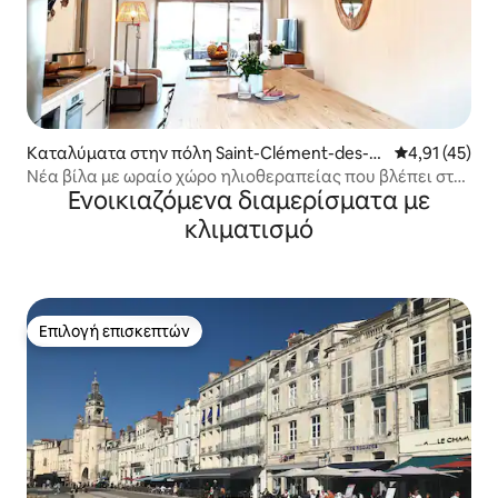
Καταλύματα στην πόλη Saint-Clément-des-B
Μέση βαθμολο
4,91 (45)
aleines
Νέα βίλα με ωραίο χώρο ηλιοθεραπείας που βλέπει στη
Ενοικιαζόμενα διαμερίσματα με
θερμαινόμενη πισίνα
κλιματισμό
Επιλογή επισκεπτών
Επιλογή επισκεπτών