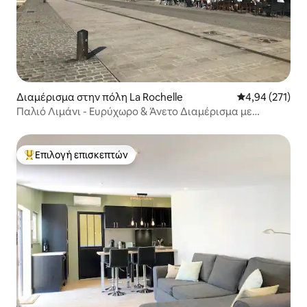
Διαμέρισμα στην πόλη La Rochelle
Μέση βαθμολογί
4,94 (271)
Παλιό Λιμάνι - Ευρύχωρο & Άνετο Διαμέρισμα με
Κλιματισμό
Επιλογή επισκεπτών
Κορυφαία επιλογή επισκεπτών