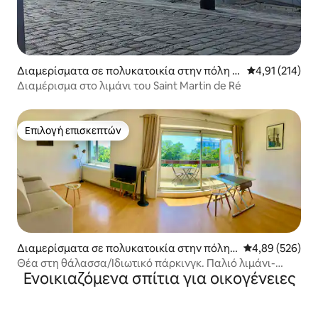
Διαμερίσματα σε πολυκατοικία στην πόλη S
Μέση βαθμολογ
4,91 (214)
aint-Martin-de-Ré
Διαμέρισμα στο λιμάνι του Saint Martin de Ré
Επιλογή επισκεπτών
Επιλογή επισκεπτών
Διαμερίσματα σε πολυκατοικία στην πόλη L
Μέση βαθμολογί
4,89 (526)
a Rochelle
Θέα στη θάλασσα/Ιδιωτικό πάρκινγκ. Παλιό λιμάνι-
Ενοικιαζόμενα σπίτια για οικογένειες
παραλία 15' με τα πόδια.