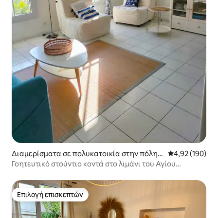
Διαμερίσματα σε πολυκατοικία στην πόλη S
Μέση βαθμολογί
4,92 (190)
aint-Martin-de-Ré
Γοητευτικό στούντιο κοντά στο λιμάνι του Αγίου
Μαρτίνου
Επιλογή επισκεπτών
Επιλογή επισκεπτών