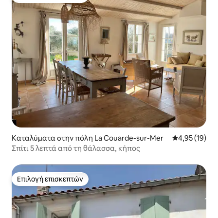
Επιλογή επισκεπτών
Καταλύματα στην πόλη La Couarde-sur-Mer
Μέση βαθμολογ
4,95 (19)
Σπίτι 5 λεπτά από τη θάλασσα, κήπος
Επιλογή επισκεπτών
Επιλογή επισκεπτών