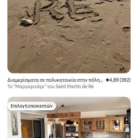
Διαμερίσματα σε πολυκατοικία στην πόλη S
Μέση βαθμολογί
4,89 (392)
aint-Martin-de-Ré
Το "Μαργαριτάρι" του Saint Martin de Ré
Επιλογή επισκεπτών
Επιλογή επισκεπτών