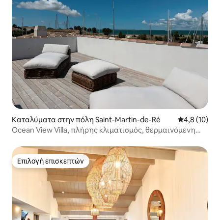
Καταλύματα στην πόλη Saint-Martin-de-Ré
Μέση βαθμολ
4,8 (10)
Ocean View Villa, πλήρης κλιματισμός, θερμαινόμενη
πισίνα, σάουνα, γυμναστήριο
Επιλογή επισκεπτών
Επιλογή επισκεπτών