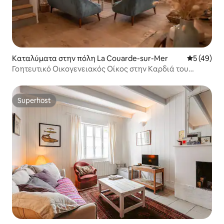
Καταλύματα στην πόλη La Couarde-sur-Mer
Μέση βαθμο
5 (49)
Γοητευτικό Οικογενειακός Οίκος στην Καρδιά του
Χωριού
Superhost
Superhost