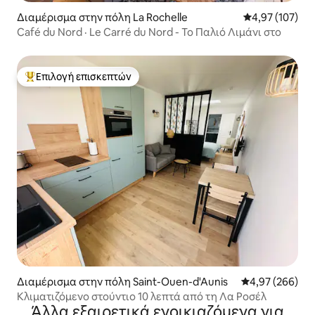
Διαμέρισμα στην πόλη La Rochelle
Μέση βαθμολογί
4,97 (107)
Café du Nord · Le Carré du Nord - Το Παλιό Λιμάνι στο
Επιλογή επισκεπτών
Κορυφαία επιλογή επισκεπτών
Διαμέρισμα στην πόλη Saint-Ouen-d'Aunis
Μέση βαθμολογί
4,97 (266)
Κλιματιζόμενο στούντιο 10 λεπτά από τη Λα Ροσέλ
Άλλα εξαιρετικά ενοικιαζόμενα για