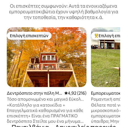
Οι επισκέπτες συμφωνούν: Αυτά τα ενοικιαζόμενα
εμπορευματοκιβώτια έχουν υψηλή βαθμολογία για
την τοποθεσία, την καθαριότητα κ.ά.
Επιλογή επισκεπτών
Επιλογή επισκ
Επιλογή επισκεπτών
Κορυφαία επιλογ
Δεντρόσπιτο στην πόλη Me
Μέση βαθμολογία: 4,92 στα 5, 2
4,92 (216)
Εμπορευματοκιβώ
hoopany
πόλη Pine Grove
Τόσο απομονωμένο και μαγικό Εύκολη
Ρομαντική απόδρ
πρόσβαση και φιλικό προς τα
πευκοδάσος!
+Κατάλληλο για κατοικίδια +
Θέλατε ποτέ να με
κατοικίδια
Επαγγελματικά καθαρισμένο για κάθε
μικροσκοπικό σπί
επισκέπτη+ Είναι ένα ΠΡΑΓΜΑΤΙΚΌ
εμπορευματοκιβώ
δεντρόσπιτο Στείλτε μου ένα μήνυμα
ύπαιθρο; Μην ψάχ
για εκπληκτικές τοπικές περιπέτειες
γλυκό μικροσκοπι