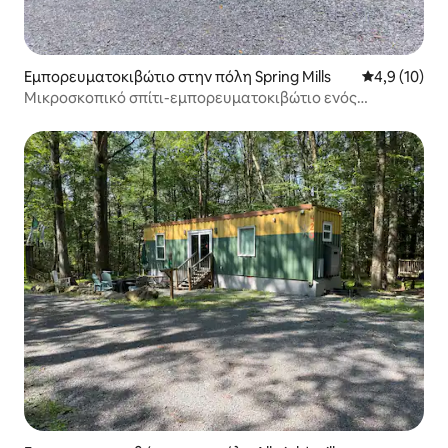
Εμπορευματοκιβώτιο στην πόλη Spring Mills
Μέση βαθμολ
4,9 (10)
Μικροσκοπικό σπίτι-εμπορευματοκιβώτιο ενός
υπνοδωματίου με υδρομασάζ