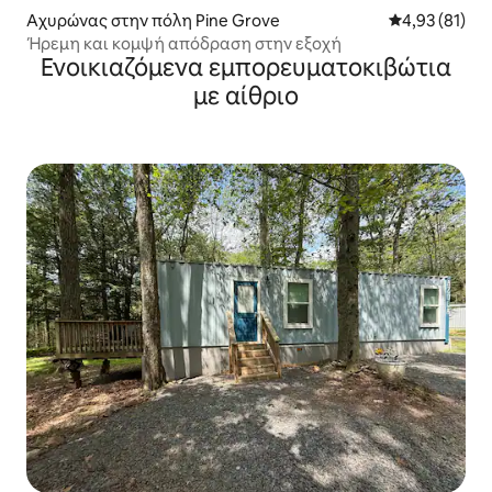
Αχυρώνας στην πόλη Pine Grove
Μέση βαθμολογ
4,93 (81)
Ήρεμη και κομψή απόδραση στην εξοχή
Ενοικιαζόμενα εμπορευματοκιβώτια
με αίθριο