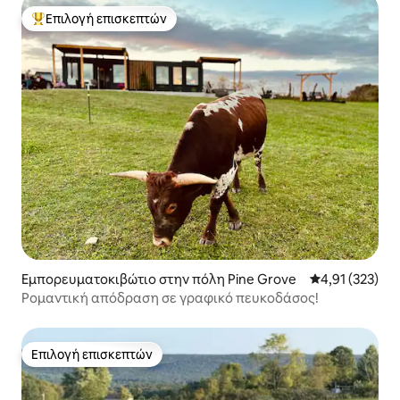
Επιλογή επισκεπτών
Κορυφαία επιλογή επισκεπτών
Εμπορευματοκιβώτιο στην πόλη Pine Grove
Μέση βαθμολογί
4,91 (323)
Ρομαντική απόδραση σε γραφικό πευκοδάσος!
Επιλογή επισκεπτών
Επιλογή επισκεπτών