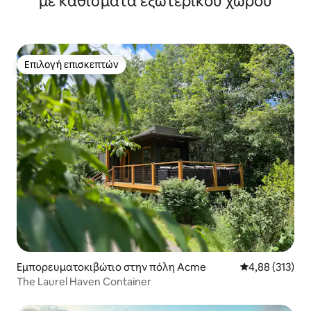
με καθίσματα εξωτερικού χώρου
Επιλογή επισκεπτών
Επιλογή επισκεπτών
Εμπορευματοκιβώτιο στην πόλη Acme
Μέση βαθμολογί
4,88 (313)
The Laurel Haven Container