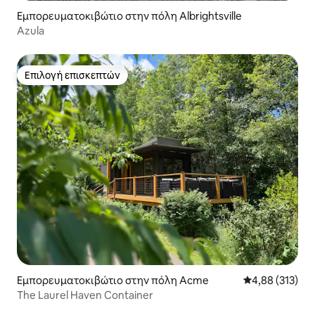
Εμπορευματοκιβώτιο στην πόλη Albrightsville
Azula
Επιλογή επισκεπτών
Επιλογή επισκεπτών
Εμπορευματοκιβώτιο στην πόλη Acme
Μέση βαθμολογί
4,88 (313)
The Laurel Haven Container