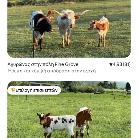
Αχυρώνας στην πόλη Pine Grove
Μέση βαθμολογ
4,93 (81)
Ήρεμη και κομψή απόδραση στην εξοχή
Επιλογή επισκεπτών
Κορυφαία επιλογή επισκεπτών