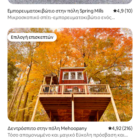
Εμπορευματοκιβώτιο στην πόλη Spring Mills
Μέση βαθμολ
4,9 (10)
Μικροσκοπικό σπίτι-εμπορευματοκιβώτιο ενός
υπνοδωματίου με υδρομασάζ
Επιλογή επισκεπτών
Επιλογή επισκεπτών
Δεντρόσπιτο στην πόλη Mehoopany
Μέση βαθμολογί
4,92 (216)
Τόσο απομονωμένο και μαγικό Εύκολη πρόσβαση και