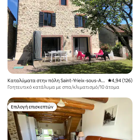
Καταλύματα στην πόλη Saint-Yrieix-sous-Aix
Μέση βαθμολογί
4,94 (126)
e
Γοητευτικό κατάλυμα με σπα/κλιματισμό/10 άτομα
Επιλογή επισκεπτών
Επιλογή επισκεπτών