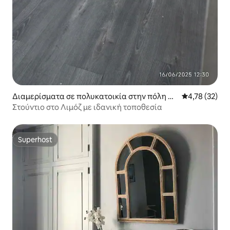
Διαμερίσματα σε πολυκατοικία στην πόλη Λι
Μέση βαθμολογ
4,78 (32)
μόζ
Στούντιο στο Λιμόζ με ιδανική τοποθεσία
Superhost
Superhost