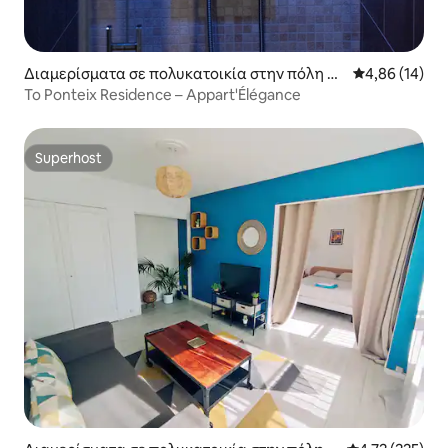
Διαμερίσματα σε πολυκατοικία στην πόλη Fe
Μέση βαθμολογ
4,86 (14)
ytiat
Το Ponteix Residence – Appart'Élégance
Superhost
Superhost