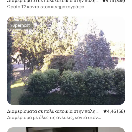
Διαμερίσματα σε πολυκατοικία στην πόλη Λ
Μέση βαθμολογί
4,73 (335)
ιμόζ
Ωραίο T2 κοντά στον κινηματογράφο
Superhost
Superhost
Διαμερίσματα σε πολυκατοικία στην πόλη Λι
Μέση βαθμολογ
4,46 (56)
μόζ
Διαμέρισμα με όλες τις ανέσεις, κοντά στον
σιδηροδρομικό σταθμό, χώρος πρασίνου