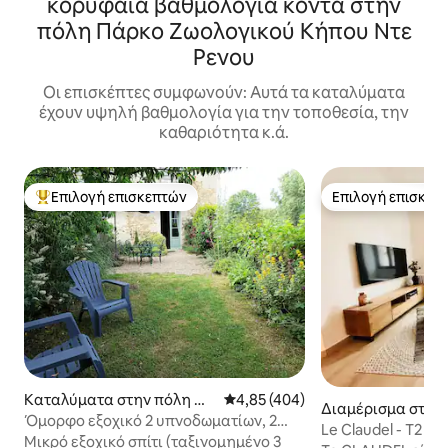
κορυφαία βαθμολογία κοντά στην
πόλη Πάρκο Ζωολογικού Κήπου Ντε
Ρενου
Οι επισκέπτες συμφωνούν: Αυτά τα καταλύματα
έχουν υψηλή βαθμολογία για την τοποθεσία, την
καθαριότητα κ.ά.
Επιλογή επισκεπτών
Επιλογή επισκεπ
Κορυφαία επιλογή επισκεπτών
Επιλογή επισκεπ
Καταλύματα στην πόλη Or
Μέση βαθμολογία: 4,85 στα 5, 4
4,85 (404)
Διαμέρισμα στην 
adour-sur-Glane
Όμορφο εξοχικό 2 υπνοδωματίων, 2
όζ
Le Claudel - T2 Hy
έως 4 άτομα (ή 6), κλειστός κήπος
Μικρό εξοχικό σπίτι (ταξινομημένο 3