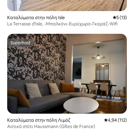
Καταλύματα στην πόλη Isle
Μέση βαθμ
5 (13)
La Terrasse d'Isle, -Μπαλκόνι-Ευρύχωρο-Γκαράζ-Wifi
Superhost
Superhost
Καταλύματα στην πόλη Λιμόζ
Μέση βαθμολογ
4,94 (112)
Αστικό σπίτι Haussmann (Gîtes de France)