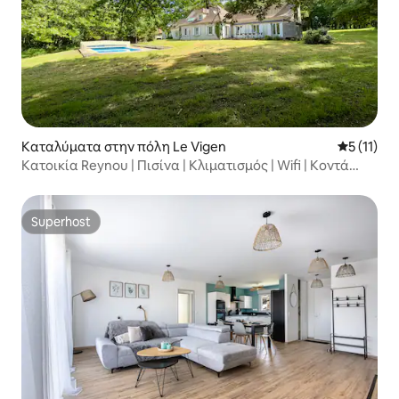
Καταλύματα στην πόλη Le Vigen
Μέση βαθμ
5 (11)
Κατοικία Reynou | Πισίνα | Κλιματισμός | Wifi | Κοντά
στον ζωολογικό κήπο
Superhost
Superhost