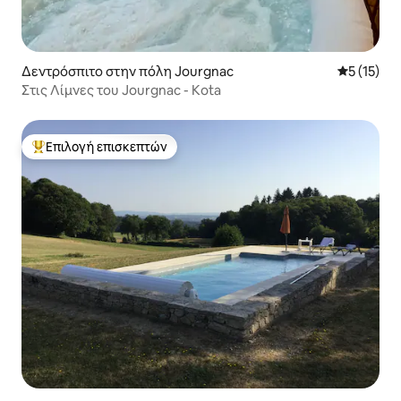
Δεντρόσπιτο στην πόλη Jourgnac
Μέση βαθμ
5 (15)
Στις Λίμνες του Jourgnac - Kota
Επιλογή επισκεπτών
Κορυφαία επιλογή επισκεπτών