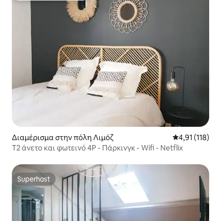
Διαμέρισμα στην πόλη Λιμόζ
Μέση βαθμολογ
4,91 (118)
T2 άνετο και φωτεινό 4P - Πάρκινγκ - Wifi - Netflix
Superhost
Superhost