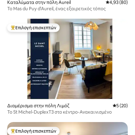
Καταλύματα στην πόλη Aureil
Μέση βαθμολογ
4,93 (80)
Το Mas du Puy d'Aureil, ένας εξαιρετικός τόπος
Επιλογή επισκεπτών
Κορυφαία επιλογή επισκεπτών
Διαμέρισμα στην πόλη Λιμόζ
Μέση βαθμο
5 (20)
Το St Michel-DuplexT3 στο κέντρο-Ανακαινισμένο
Επιλογή επισκεπτών
Κορυφαία επιλογή επισκεπτών