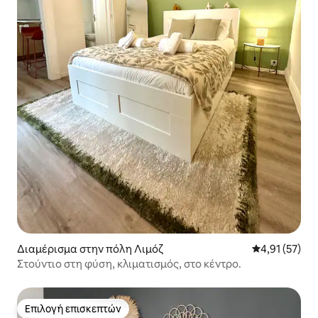
Διαμέρισμα στην πόλη Λιμόζ
Μέση βαθμολο
4,91 (57)
Στούντιο στη φύση, κλιματισμός, στο κέντρο.
Επιλογή επισκεπτών
Επιλογή επισκεπτών