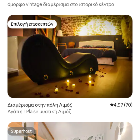
όμορφο vintage διαμέρισμα στο ιστορικό κέντρο
Επιλογή επισκεπτών
Επιλογή επισκεπτών
Διαμέρισμα στην πόλη Λιμόζ
Μέση βαθμολογ
4,97 (70)
Αγάπη r Plaisir μυστική Λιμόζ
Superhost
Superhost