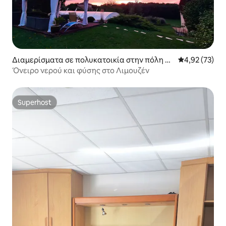
Διαμερίσματα σε πολυκατοικία στην πόλη Bu
Μέση βαθμολογ
4,92 (73)
rgnac
Όνειρο νερού και φύσης στο Λιμουζέν
Superhost
Superhost