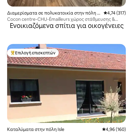
Διαμερίσματα σε πολυκατοικία στην πόλη Λ
Μέση βαθμολογ
4,74 (317)
ιμόζ
Cocon centre-CHU-Émailleurs χώρος στάθμευσης &
Ενοικιαζόμενα σπίτια για οικογένειες
βεράντα
Επιλογή επισκεπτών
Κορυφαία επιλογή επισκεπτών
Καταλύματα στην πόλη Isle
Μέση βαθμολογί
4,96 (160)