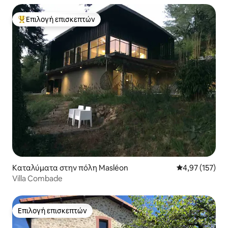
Επιλογή επισκεπτών
Κορυφαία επιλογή επισκεπτών
Καταλύματα στην πόλη Masléon
Μέση βαθμολογί
4,97 (157)
Villa Combade
Επιλογή επισκεπτών
Επιλογή επισκεπτών