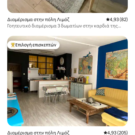
Διαμέρισμα στην πόλη Λιμόζ
Μέση βαθμολογ
4,93 (82)
Γοητευτικό διαμέρισμα 3 δωματίων στην καρδιά της
πόλης + πάρκινγκ (επιλογή γεύματος)
Επιλογή επισκεπτών
Κορυφαία επιλογή επισκεπτών
Διαμέρισμα στην πόλη Λιμόζ
Μέση βαθμολογί
4,93 (205)