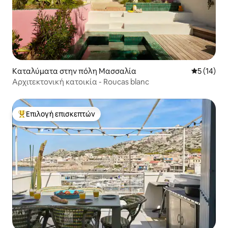
Καταλύματα στην πόλη Μασσαλία
Μέση βαθμο
5 (14)
Αρχιτεκτονική κατοικία - Roucas blanc
Επιλογή επισκεπτών
Κορυφαία επιλογή επισκεπτών