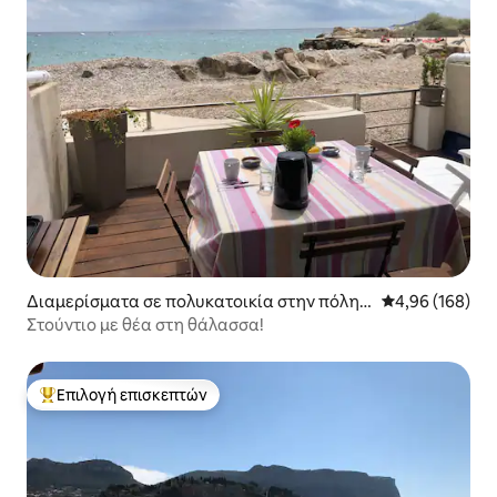
Διαμερίσματα σε πολυκατοικία στην πόλη L
Μέση βαθμολογί
4,96 (168)
a Ciotat
Στούντιο με θέα στη θάλασσα!
Επιλογή επισκεπτών
Κορυφαία επιλογή επισκεπτών