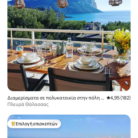
Διαμερίσματα σε πολυκατοικία στην πόλη C
Μέση βαθμολογί
4,95 (182)
assis
Πλευρά Θάλασσας
Επιλογή επισκεπτών
Κορυφαία επιλογή επισκεπτών