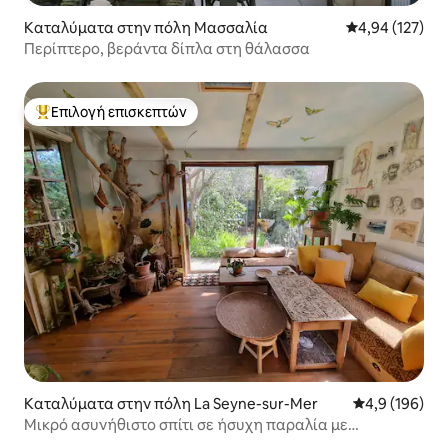
Καταλύματα στην πόλη Μασσαλία
Μέση βαθμολογί
4,94 (127)
Περίπτερο, βεράντα δίπλα στη θάλασσα
Επιλογή επισκεπτών
Κορυφαία επιλογή επισκεπτών
Καταλύματα στην πόλη La Seyne-sur-Mer
Μέση βαθμολογ
4,9 (196)
Μικρό ασυνήθιστο σπίτι σε ήσυχη παραλία με
πρόσβαση με τα πόδια