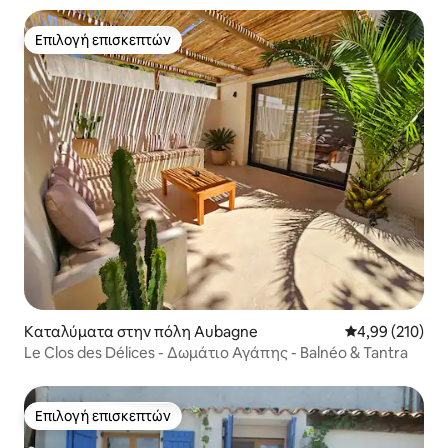
Επιλογή επισκεπτών
Επιλογή επισκεπτών
Καταλύματα στην πόλη Aubagne
Μέση βαθμολογί
4,99 (210)
Le Clos des Délices - Δωμάτιο Αγάπης - Balnéo & Tantra
Επιλογή επισκεπτών
Επιλογή επισκεπτών