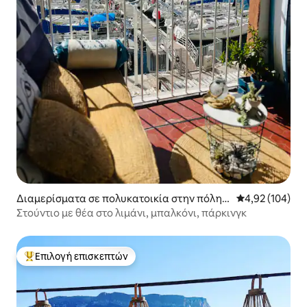
Διαμερίσματα σε πολυκατοικία στην πόλη Τ
Μέση βαθμολογί
4,92 (104)
ουλόν
Στούντιο με θέα στο λιμάνι, μπαλκόνι, πάρκινγκ
Επιλογή επισκεπτών
Κορυφαία επιλογή επισκεπτών