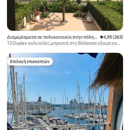
Διαμερίσματα σε πολυκατοικία στην πόλη L
Μέση βαθμολογί
4,95 (263)
a Ciotat
T3 Duplex πολυτελές μπροστά στη θάλασσα εξαιρετική
θέα
Επιλογή επισκεπτών
Επιλογή επισκεπτών