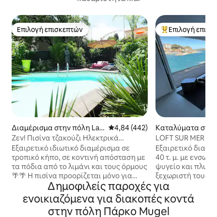
Επιλογή επισκεπτών
Επιλογή επισκ
Επιλογή επισκεπτών
Κορυφαία επιλογ
Διαμέρισμα στην πόλη La
Μέση βαθμολογία: 4,84 στα 5, 4
4,84 (442)
Καταλύματα στην
Ciotat
ndol
Ζεν! Πισίνα τζακούζι Ηλεκτρικά
LOFT SUR MER 3
ποδήλατα
Εξαιρετικό ιδιωτικό διαμέρισμα σε
Εξαιρετικό διαμέ
τροπικό κήπο, σε κοντινή απόσταση με
40 τ. μ. με ενσωμ
τα πόδια από το λιμάνι και τους όρμους
ψυγείο και πλυντ
🌴🌴 Η πισίνα προορίζεται μόνο για
ξεχωριστή τουαλέ
Δημοφιλείς παροχές για
τους επισκέπτες μας στην Airbnb. Είναι
άνεση και καναπέ
100% ιδιωτική - Κλιματισμό
ομορφότερη παρα
ενοικιαζόμενα για διακοπές κοντά
-Περιλαμβάνονται κουρτίνες και
Εξαιρετική θέα σ
στην πόλη Πάρκο Mugel
πετσέτες. -Έξοδος από την υπηρεσία
παραλία Ρενέκρος,