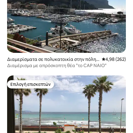
Διαμερίσματα σε πολυκατοικία στην πόλη
Μέση βαθμολογί
4,98 (262)
Cassis
Διαμέρισμα με απρόσκοπτη θέα "το CAP NAIO"
Επιλογή επισκεπτών
Επιλογή επισκεπτών