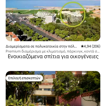
Διαμερίσματα σε πολυκατοικία στην πόλη
Μέση βαθμολογί
4,94 (206)
Μασσαλία
Premium διαμέρισμα με κλιματισμό, πάρκινγκ, κοντά σε
Ενοικιαζόμενα σπίτια για οικογένειες
παραλίες, στάδιο ποδηλασίας
Επιλογή επισκεπτών
Επιλογή επισκεπτών