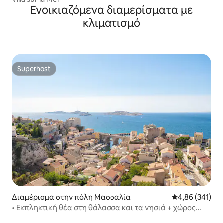
Ενοικιαζόμενα διαμερίσματα με
κλιματισμό
Superhost
Superhost
Διαμέρισμα στην πόλη Μασσαλία
Μέση βαθμολογί
4,86 (341)
• Εκπληκτική θέα στη θάλασσα και τα νησιά + χώρος
στάθμευσης αυτοκινήτων •