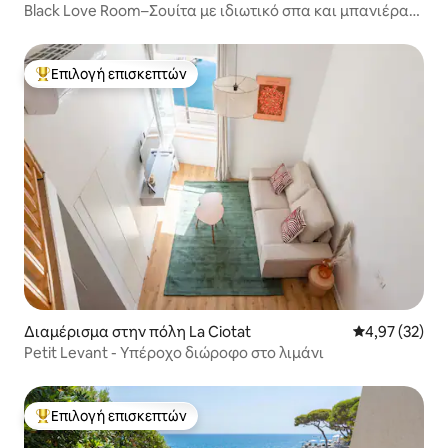
Black Love Room–Σουίτα με ιδιωτικό σπα και μπανιέρα
Balneo
Επιλογή επισκεπτών
Κορυφαία επιλογή επισκεπτών
Διαμέρισμα στην πόλη La Ciotat
Μέση βαθμολογ
4,97 (32)
Petit Levant - Υπέροχο διώροφο στο λιμάνι
Επιλογή επισκεπτών
Κορυφαία επιλογή επισκεπτών