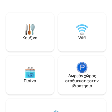
καθαρισμού Ήρεμα και χαλαρωτικά
κέντρο της πόλης
εδώ, με θέα την πισίνα.🏊‍♀️🏊‍♀️ Διαμονή
πόδια, ιδιωτικός
και ανεξάρτητη πρόσβαση. Δύο
ΦΟΡΤΙΣΗ ηλεκτρι
ηλεκτρικά ποδήλατα είναι διαθέσιμα
ολοκαίνουργιο. Έ
κατά τη διάρκεια της διαμονής σας.🚴‍♂️
σοφίτες διαθέσιμ
🚴‍♀️🚴 Το πλεονέκτημά μας: κοντά στο
ίδια τοποθεσία: «
λιμάνι και σε κοντινή απόσταση με τα
«Sublime Vue Mer 
πόδια από τις παραλίες.
Κουζίνα
Wifi
Δωρεάν χώρος
Πισίνα
στάθμευσης στην
ιδιοκτησία