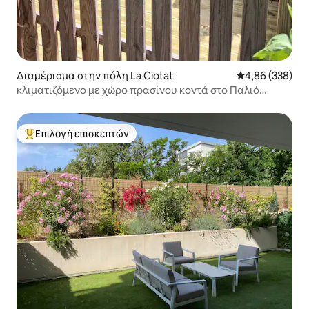
Διαμέρισμα στην πόλη La Ciotat
Μέση βαθμολογί
4,86 (338)
κλιματιζόμενο με χώρο πρασίνου κοντά στο Παλιό
Λιμάνι
Επιλογή επισκεπτών
Κορυφαία επιλογή επισκεπτών