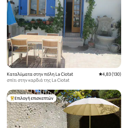
Καταλύματα στην πόλη La Ciotat
Μέση βαθμολογί
4,83 (130)
σπίτι στην καρδιά της La Ciotat
Επιλογή επισκεπτών
Κορυφαία επιλογή επισκεπτών