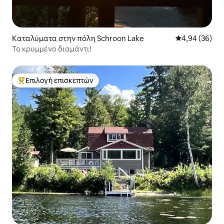
Καταλύματα στην πόλη Schroon Lake
Μέση βαθμολογ
4,94 (36)
Το κρυμμένο διαμάντι!
Επιλογή επισκεπτών
Κορυφαία επιλογή επισκεπτών