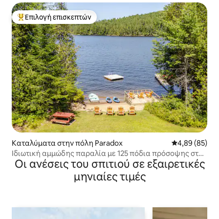
Επιλογή επισκεπτών
Κορυφαία επιλογή επισκεπτών
Καταλύματα στην πόλη Paradox
Μέση βαθμολογ
4,89 (85)
Ιδιωτική αμμώδης παραλία με 125 πόδια πρόσοψης στη
Οι ανέσεις του σπιτιού σε εξαιρετικές
λίμνη
μηνιαίες τιμές