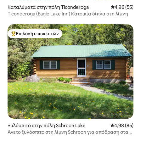
Καταλύματα στην πόλη Ticonderoga
Μέση βαθμολογ
4,96 (55)
Ticonderoga (Eagle Lake Inn) Κατοικία δίπλα στη λίμνη
Επιλογή επισκεπτών
Κορυφαία επιλογή επισκεπτών
Ξυλόσπιτο στην πόλη Schroon Lake
Μέση βαθμολογ
4,98 (85)
Άνετο ξυλόσπιτο στη λίμνη Schroon για απόδραση στα
Αντιρόντακ