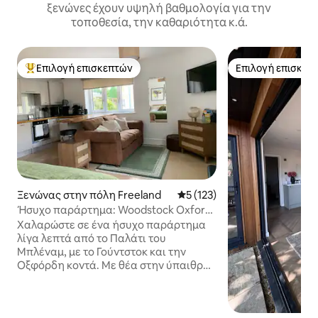
ξενώνες έχουν υψηλή βαθμολογία για την
τοποθεσία, την καθαριότητα κ.ά.
Επιλογή επισκεπτών
Επιλογή επισκεπ
Κορυφαία επιλογή επισκεπτών
Επιλογή επισκεπ
Ξενώνας στην πόλη Freeland
Μέση βαθμολογία: 5 στα 5, 1
5 (123)
Ήσυχο παράρτημα: Woodstock Oxford
& Cotswolds: Πάρκινγκ
Χαλαρώστε σε ένα ήσυχο παράρτημα
λίγα λεπτά από το Παλάτι του
Μπλέναμ, με το Γούντστοκ και την
Οξφόρδη κοντά. Με θέα στην ύπαιθρο,
πάρκινγκ, δωρεάν προμήθειες για
πρωινό και ενδοδαπέδια θέρμανση,
ιδανική βάση για εξερεύνηση ή