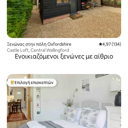
Ξενώνας στην πόλη Oxfordshire
Μέση βαθμολογί
4,97 (134)
Castle Loft, Central Wallingford
Ενοικιαζόμενοι ξενώνες με αίθριο
Επιλογή επισκεπτών
Κορυφαία επιλογή επισκεπτών