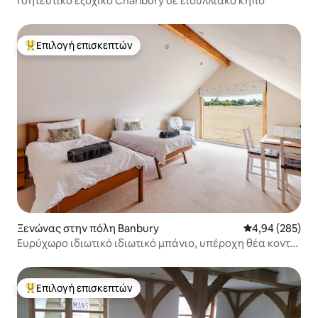
Γοητευτικό εξοχικό Charlbury σε ειδυλλιακό κήπο
Επιλογή επισκεπτών
Κορυφαία επιλογή επισκεπτών
Ξενώνας στην πόλη Banbury
Μέση βαθμολογί
4,94 (285)
Ευρύχωρο ιδιωτικό ιδιωτικό μπάνιο, υπέροχη θέα κοντά
στην Οξφόρδη
Επιλογή επισκεπτών
Κορυφαία επιλογή επισκεπτών