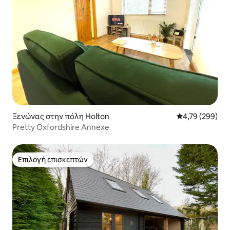
Ξενώνας στην πόλη Holton
Μέση βαθμολογί
4,79 (299)
Pretty Oxfordshire Annexe
Επιλογή επισκεπτών
Επιλογή επισκεπτών