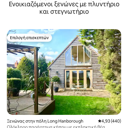
Ενοικιαζόμενοι ξενώνες με πλυντήριο
και στεγνωτήριο
Επιλογή επισκεπτών
Επιλογή επισκεπτών
Ξενώνας στην πόλη Long Hanborough
Μέση βαθμολογί
4,93 (440)
Ολόκληρο παράρτημα κήπου με εκπληκτική θέα