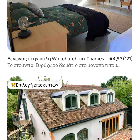
Ξενώνας στην πόλη Whitchurch-on-Thames
Μέση βαθμολογ
4,93 (121)
Το στούντιο: Ευρύχωρο δωμάτιο στο μονοπάτι του
Τάμεση
Επιλογή επισκεπτών
Κορυφαία επιλογή επισκεπτών