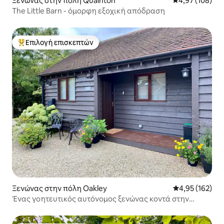
Ξενώνας στην πόλη Quainton
Μέση βαθμολογί
4,97 (108)
The Little Barn - όμορφη εξοχική απόδραση
Επιλογή επισκεπτών
Κορυφαία επιλογή επισκεπτών
Ξενώνας στην πόλη Oakley
Μέση βαθμολογί
4,95 (162)
Ένας γοητευτικός αυτόνομος ξενώνας κοντά στην
Οξφόρδη