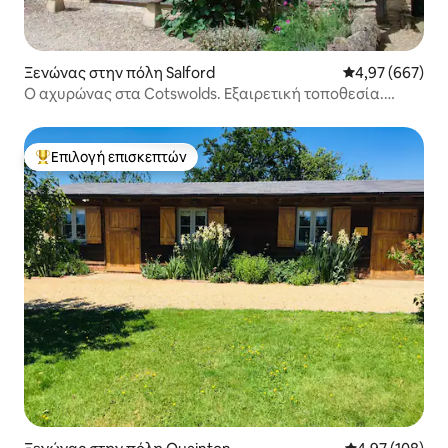
Ξενώνας στην πόλη Salford
Μέση βαθμολογί
4,97 (667)
Ο αχυρώνας στα Cotswolds. Εξαιρετική τοποθεσία.
Superhost
Επιλογή επισκεπτών
Κορυφαία επιλογή επισκεπτών