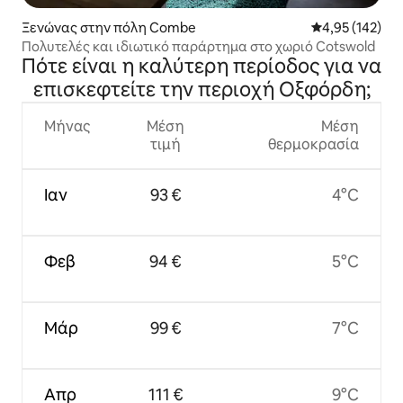
Ξενώνας στην πόλη Combe
Μέση βαθμολογί
4,95 (142)
Πολυτελές και ιδιωτικό παράρτημα στο χωριό Cotswold
Πότε είναι η καλύτερη περίοδος για να
επισκεφτείτε την περιοχή Οξφόρδη;
Μήνας
Μέση
Μέση
τιμή
θερμοκρασία
Ιαν
93 €
4°C
Φεβ
94 €
5°C
Μάρ
99 €
7°C
Απρ
111 €
9°C