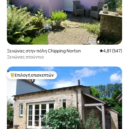
Ξενώνας στην πόλη Chipping Norton
Μέση βαθμολογί
4,81 (547)
Ξενώνας στούντιο
Επιλογή επισκεπτών
Κορυφαία επιλογή επισκεπτών