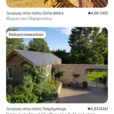
Ξενώνας στην πόλη Oxfordshire
Μέση βαθμολογί
4,96 (145)
Εξοχικό στο Οξφορντσάιρ
Επιλογή επισκεπτών
Επιλογή επισκεπτών
Ξενώνας στην πόλη Τσάρλμπουρι
Μέση βαθμολογί
4,93 (434)