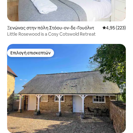
Ξενώνας στην πόλη Στόου-ον-δε-Γουόλντ
Μέση βαθμολογί
4,95 (223)
Little Rosewood is a Cosy Cotswold Retreat
Επιλογή επισκεπτών
Επιλογή επισκεπτών