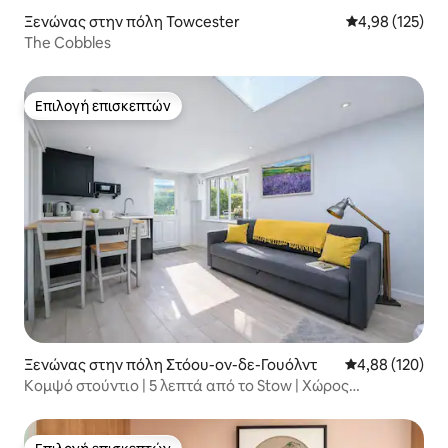
Ξενώνας στην πόλη Towcester
Μέση βαθμολογί
4,98 (125)
The Cobbles
Επιλογή επισκεπτών
Επιλογή επισκεπτών
Ξενώνας στην πόλη Στόου-ον-δε-Γουόλντ
Μέση βαθμολογί
4,88 (120)
Κομψό στούντιο | 5 λεπτά από το Stow | Χώρος
στάθμευσης | Κήπος