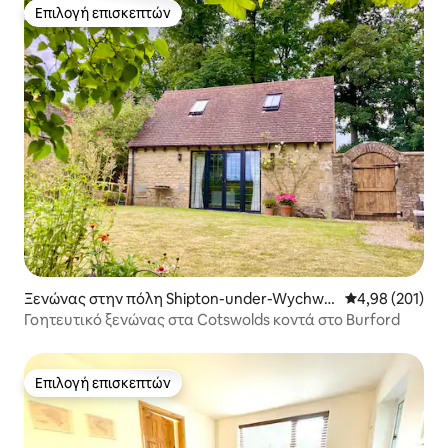
Επιλογή επισκεπτών
Επιλογή επισκεπτών
Ξενώνας στην πόλη Shipton-under-Wychwo
Μέση βαθμολογί
4,98 (201)
od
Γοητευτικό ξενώνας στα Cotswolds κοντά στο Burford
Επιλογή επισκεπτών
Επιλογή επισκεπτών