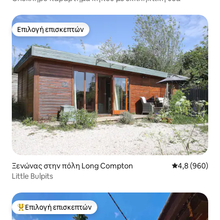
Επιλογή επισκεπτών
Επιλογή επισκεπτών
Ξενώνας στην πόλη Long Compton
Μέση βαθμολογ
4,8 (960)
Little Bulpits
Επιλογή επισκεπτών
Κορυφαία επιλογή επισκεπτών