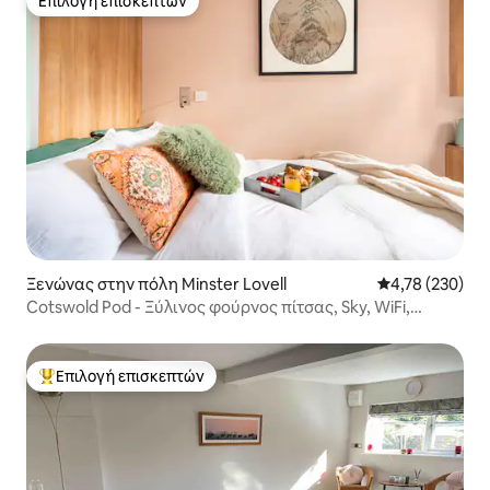
Επιλογή επισκεπτών
Επιλογή επισκεπτών
Ξενώνας στην πόλη Minster Lovell
Μέση βαθμολογί
4,78 (230)
Cotswold Pod - Ξύλινος φούρνος πίτσας, Sky, WiFi,
μπάρμπεκιου
Επιλογή επισκεπτών
Κορυφαία επιλογή επισκεπτών