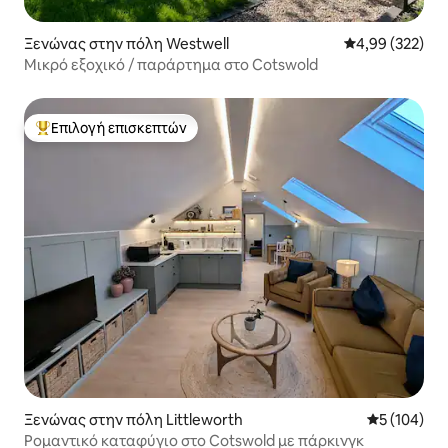
Ξενώνας στην πόλη Westwell
Μέση βαθμολογί
4,99 (322)
Μικρό εξοχικό / παράρτημα στο Cotswold
Επιλογή επισκεπτών
Κορυφαία επιλογή επισκεπτών
Ξενώνας στην πόλη Littleworth
Μέση βαθμολ
5 (104)
Ρομαντικό καταφύγιο στο Cotswold με πάρκινγκ