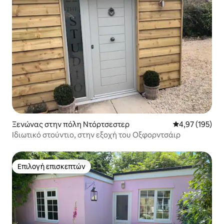
Ξενώνας στην πόλη Ντόρτσεστερ
Μέση βαθμολογί
4,97 (195)
Ιδιωτικό στούντιο, στην εξοχή του Οξφορντσάιρ
Επιλογή επισκεπτών
Επιλογή επισκεπτών