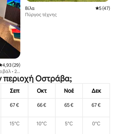
Βίλα
Μέση βαθμολογία: 
5 (47)
Πύργος τέχνης
Μέση βαθμολογία: 4,93 στα 5, 29 κριτικές
4,93 (29)
ιβάλ • 2
ην περιοχή Οστράβα;
νγκ
Σεπ
Οκτ
Νοέ
Δεκ
67 €
66 €
65 €
67 €
15°C
10°C
5°C
0°C