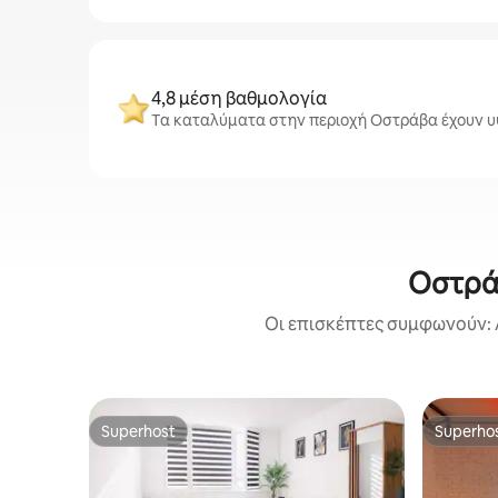
4,8 μέση βαθμολογία
Τα καταλύματα στην περιοχή Οστράβα έχουν υψ
Οστρά
Οι επισκέπτες συμφωνούν: 
Superhost
Superho
Superhost
Superho