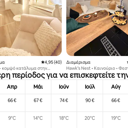
 στα 5, 17 κριτικές
μα
Μέση βαθμολογία: 4,95 στα 5, 40 κριτικές
4,95 (40)
Διαμέρισμα
 - κομψό κατάλυμα στην
Hawk’s Nest • Καινούριο • Φεστ
ερη περίοδος για να επισκεφτείτε τ
ης Οστράβα
υπνοδωμάτια • Δωρεάν πάρκι
Απρ
Μάι
Ιούν
Ιούλ
Αύγ
66 €
67 €
74 €
90 €
66 €
9°C
14°C
18°C
20°C
19°C