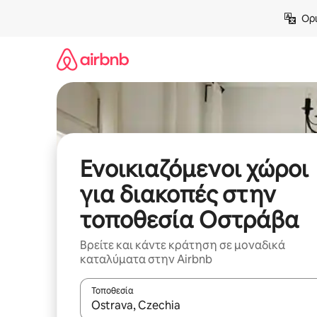
Μετάβαση
Ορι
στο
περιεχόμενο
Ενοικιαζόμενοι χώροι
για διακοπές στην
τοποθεσία Οστράβα
Βρείτε και κάντε κράτηση σε μοναδικά
καταλύματα στην Airbnb
Τοποθεσία
Όταν τα αποτελέσματα είναι διαθέσιμα, μπορείτ