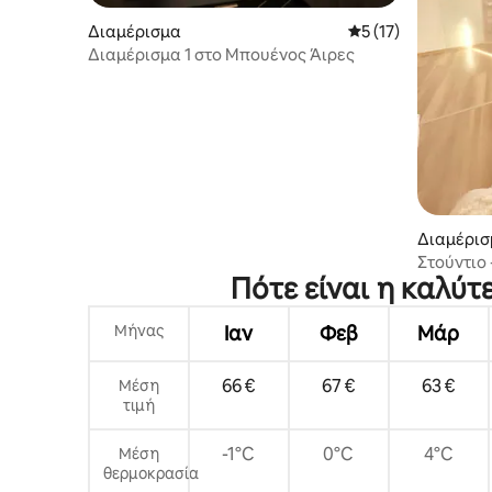
Διαμέρισμα
Μέση βαθμολογία: 5
5 (17)
Διαμέρισμα 1 στο Μπουένος Άιρες
Διαμέρισ
Στούντιο
Πότε είναι η καλύτ
καρδιά τ
Μήνας
Ιαν
Φεβ
Μάρ
66 €
67 €
63 €
Μέση
τιμή
-1°C
0°C
4°C
Μέση
θερμοκρασία