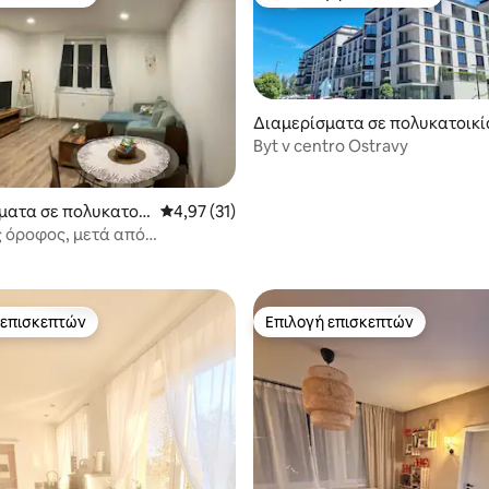
 επισκεπτών
Κορυφαία επιλογή επισκεπτών
Διαμερίσματα σε πολυκατοικί
Byt v centro Ostravy
ματα σε πολυκατοι
Μέση βαθμολογία: 4,97 στα 5, 31 κριτικές
4,97 (31)
5 στα 5, 3 κριτικές
ς όροφος, μετά από
κευή. Έως 4 άτομα.
 επισκεπτών
Επιλογή επισκεπτών
 επισκεπτών
Επιλογή επισκεπτών