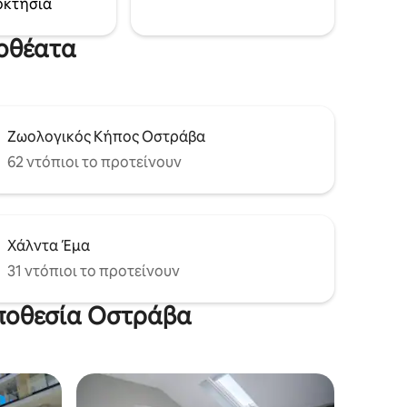
οκτησία
πάνιο.
κήπος.
ήσετε την
ίδια!
ιοθέατα
Ζωολογικός Κήπος Οστράβα
62 ντόπιοι το προτείνουν
Χάλντα Έμα
31 ντόπιοι το προτείνουν
οποθεσία Οστράβα