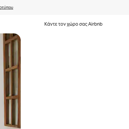
οτύπου
Κάντε τον χώρο σας Airbnb
α την εξερευνήσετε με την αφή ή να τη σύρετε με τα δάχτυλα.