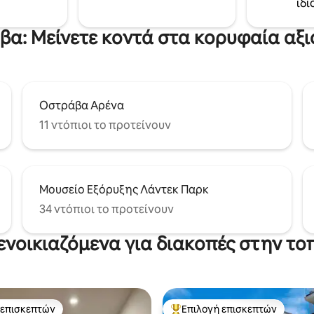
ιδι
γρήγορο Wi-Fi και μοντέρνο μ
αμβανομένου ενός
Ιδανικό μέρος για να εξερευν
ού αποδυτηρίου. Υπάρχει ένα
πόλη ή για επαγγελματικά ταξ
α: Μείνετε κοντά στα κορυφαία αξ
 στην είσοδο.
Οστράβα Αρένα
11 ντόπιοι το προτείνουν
Μουσείο Εξόρυξης Λάντεκ Παρκ
34 ντόπιοι το προτείνουν
 ενοικιαζόμενα για διακοπές στην τ
 επισκεπτών
Επιλογή επισκεπτών