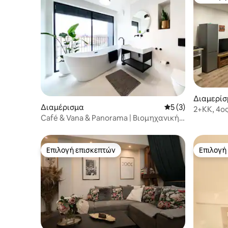
Επιλογή
Διαμερίσ
Διαμέρισμα
Μέση βαθμολογία: 
5 (3)
κία
2+KK, 4ο
Café & Vana & Panorama | Βιομηχανική
ανακατασ
όαση
Επιλογή επισκεπτών
Επιλογή
Επιλογή επισκεπτών
Επιλογή