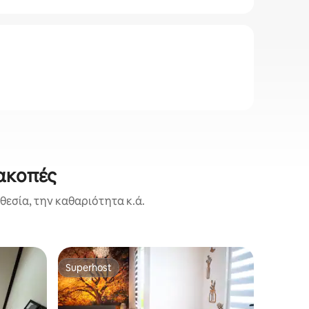
ακοπές
εσία, την καθαριότητα κ.ά.
Διαμέρι
Superhost
Επιλογή
Superhost
Επιλογή
Διαμέρισ
Το διαμέ
τηλεόρα