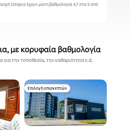
ιοχή Οσόρνο έχουν μέση βαθμολογία 4,7 στα 5 από
δια, με κορυφαία βαθμολογία
 για την τοποθεσία, την καθαριότητα κ.ά.
Διαμέρισ
Επιλογή επισκεπτών
Επιλογή
Επιλογή επισκεπτών
Επιλογή
no
Ζεστό κα
βεράντα 
Άνετο κα
βρίσκετα
γειτονιά
στο κέντ
πρόσβασ
εστιατόρ