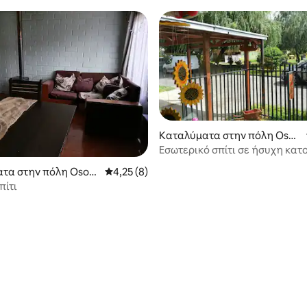
ια Los Lagos
Καταλύματα στην πόλη Osor
no
Εσωτερικό σπίτι σε ήσυχη κατ
περιοχή
τα στην πόλη Osorn
Μέση βαθμολογία: 4,25 στα 5, 8 κριτικές
4,25 (8)
πίτι
5 στα 5, 6 κριτικές