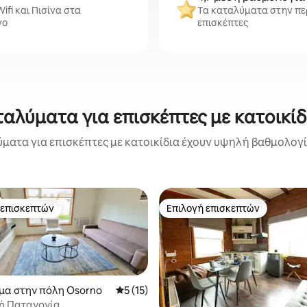
ifi και Πισίνα στα
Τα καταλύματα στην περ
νο
επισκέπτες
αλύματα για επισκέπτες με κατοικί
ματα για επισκέπτες με κατοικίδια έχουν υψηλή βαθμολογία
 επισκεπτών
Επιλογή επισκεπτών
 επισκεπτών
Επιλογή επισκεπτών
μα στην πόλη Osorno
Μέση βαθμολογία: 5 στα 5, 15 κριτικές
5 (15)
ή Παταγονία