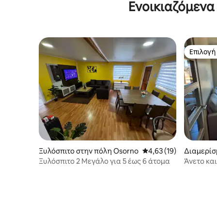
Ενοικιαζόμενα 
Επιλογή
Επιλογή
Ξυλόσπιτο στην πόλη Osorno
Μέση βαθμολογία: 4,63
4,63 (19)
Διαμερίσ
στην πόλ
Ξυλόσπιτο 2 Μεγάλο για 5 έως 6 άτομα
Άνετο κα