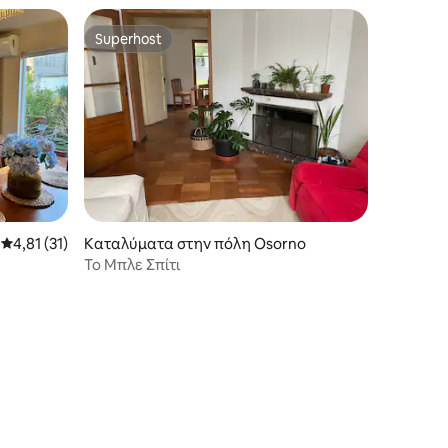
Superhost
Superhost
Μέση βαθμολογία: 4,81 στα 5, 31 κριτικές
4,81 (31)
Καταλύματα στην πόλη Osorno
Το Μπλε Σπίτι