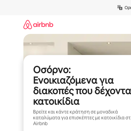
Μετάβαση
Ορι
στο
περιεχόμενο
Οσόρνο:
Ενοικιαζόμενα για
διακοπές που δέχοντα
κατοικίδια
Βρείτε και κάντε κράτηση σε μοναδικά
καταλύματα για επισκέπτες με κατοικίδια σ
Airbnb