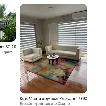
Μέση βαθμολογία: 4,67 στα 5, 21 κριτικές
4,67 (21)
οικημένη
Καταλύματα στην πόλη Osorn
Μέση βαθμολογία: 4,
4,5 (18)
o
Ενοικίαση σπιτιού στο Osorno