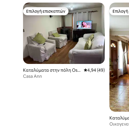
Επιλογή επισκεπτών
Επιλογή
Επιλογή επισκεπτών
Επιλογή
Καταλύματα στην πόλη Oso
Μέση βαθμολογία: 4,94
4,94 (49)
rno
Casa Ann
Καταλύμα
Οικογενει