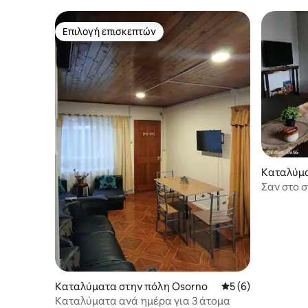
Περιφέρε
Επιλογή επισκεπτών
Επιλογή επισκεπτών
Καταλύμα
o
Σαν στο σ
Καταλύματα στην πόλη Osorno
Μέση βαθμολογία: 
5 (6)
Καταλύματα ανά ημέρα για 3 άτομα