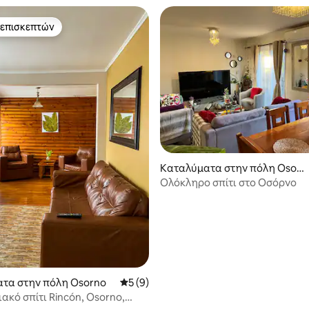
 επισκεπτών
 επισκεπτών
 στα 5, 49 κριτικές
Καταλύματα στην πόλη Osor
no
Ολόκληρο σπίτι στο Οσόρνο
τα στην πόλη Osorno
Μέση βαθμολογία: 5 στα 5, 9 κριτικές
5 (9)
ακό σπίτι Rincón, Osorno,