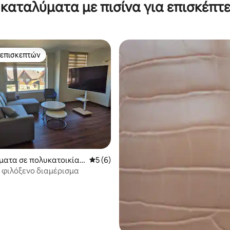
καταλύματα με πισίνα για επισκέπτε
 επισκεπτών
 επισκεπτών
 στα 5, 19 κριτικές
ματα σε πολυκατοικία
Μέση βαθμολογία: 5 στα 5, 6 κριτικές
5 (6)
η Osorno
ι φιλόξενο διαμέρισμα