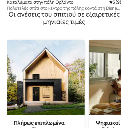
Καταλύματα στην πόλη Ορλάντο
Μέση βαθμ
5 (9)
Πολυτελές σπίτι στο κέντρο της πόλης κοντά στη Disney
Οι ανέσεις του σπιτιού σε εξαιρετικές
και τη Universal
μηνιαίες τιμές
Πλήρως επιπλωμένα
Ψηφιακοί νο