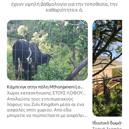
έχουν υψηλή βαθμολογία για την τοποθεσία, την
καθαριότητα κ.ά.
Κάμπινγκ στην πόλη Mthonjaneni Loca
l Municipality
Χώροι κατασκήνωσης ΣΤΟΥΣ ΛΌΦΟΥΣ
ZULU
Απολαύστε τους εντυπωσιακούς
λόφους του Zulu Kingdom μέσα σε ένα
ασφαλές σπίτι χωριού. Από εδώ
μπορείτε να περπατήσετε με ασφάλεια
μέχρι το ποτάμι και να ακολουθήσετε
Ιδιωτικό δωμάτιο 
αρχαία μονοπάτια πεζοπορίας προς τα
District Municipali
Σκηνή λεοπάρ