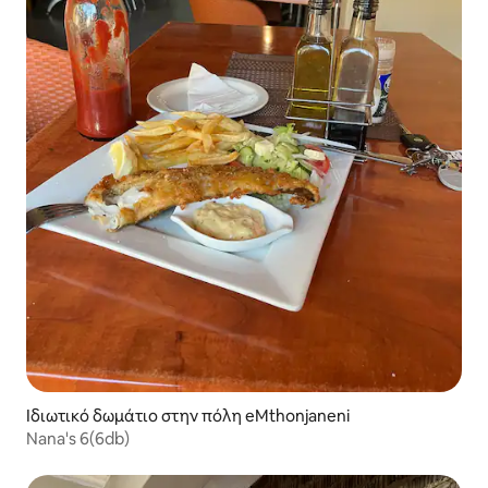
Ιδιωτικό δωμάτιο στην πόλη eMthonjaneni
Nana's 6(6db)