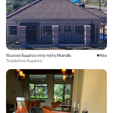
Ιδιωτικό δωμάτιο στην πόλη Nkandla
Νέος χώ
Νέα
Τετράκλινο δωμάτιο