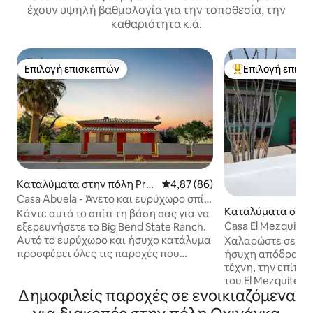
έχουν υψηλή βαθμολογία για την τοποθεσία, την
καθαριότητα κ.ά.
Επιλογή επισκεπτών
Επιλογή επισκ
Επιλογή επισκεπτών
Κορυφαία επιλογ
Καταλύματα στην πόλη Pre
Μέση βαθμολογία: 4,87 στα 5, 
4,87 (86)
sidio
Casa Abuela - Άνετο και ευρύχωρο σπίτι
Καταλύματα στην 
με 2 υπνοδωμάτια
Κάντε αυτό το σπίτι τη βάση σας για να
o
Casa El Mezquite
εξερευνήσετε το Big Bend State Ranch.
Αυτό το ευρύχωρο και ήσυχο κατάλυμα
Χαλαρώστε σε αυτ
προσφέρει όλες τις παροχές που
ήσυχη απόδραση. Απολαύστε τη λαϊ
χρειάζεστε. Ξεκουραστείτε σε δύο πολύ
τέχνη, την επίπλ
άνετα κρεβάτια και μαγειρέψτε τα
του El Mezquite στ
Δημοφιλείς παροχές σε ενοικιαζόμενα
γεύματά σας σε μια πλήρως
απόσταση από τις
εξοπλισμένη κουζίνα. Δειπνήστε σε
μια ευχάριστη δι