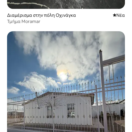
Διαμέρισμα στην πόλη Οχινάγκα
Νέος χώ
Νέα
Τμήμα Moramar