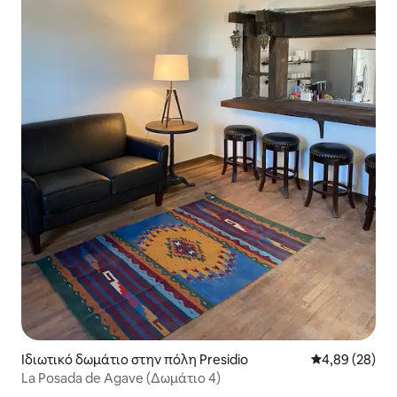
Ιδιωτικό δωμάτιο στην πόλη Presidio
Μέση βαθμολογ
4,89 (28)
La Posada de Agave (Δωμάτιο 4)