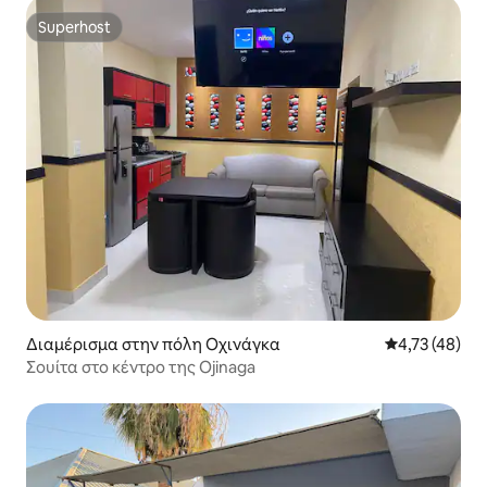
Superhost
Superhost
Διαμέρισμα στην πόλη Οχινάγκα
Μέση βαθμολογ
4,73 (48)
Σουίτα στο κέντρο της Ojinaga