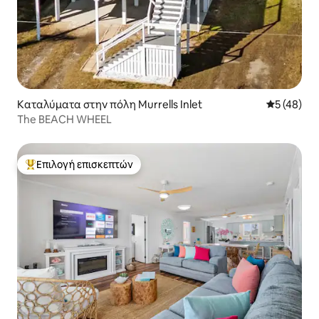
Καταλύματα στην πόλη Murrells Inlet
Μέση βαθμο
5 (48)
The BEACH WHEEL
Επιλογή επισκεπτών
Κορυφαία επιλογή επισκεπτών