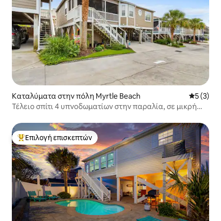
Καταλύματα στην πόλη Myrtle Beach
Μέση βαθμ
5 (3)
Τέλειο σπίτι 4 υπνοδωματίων στην παραλία, σε μικρή
απόσταση με τα πόδια από τον ωκεανό
Επιλογή επισκεπτών
Κορυφαία επιλογή επισκεπτών