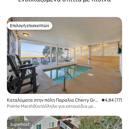
Επιλογή επισκεπτών
Επιλογή επισκεπτών
Καταλύματα στην πόλη Παραλία Cherry Gro
Μέση βαθμολογ
4,84 (77)
ve
Pointe Marsh|Κατάλληλο για κατοικίδια με
θερμαινόμενη πισίνα+Πινγκ πονγκ
Superhost
Superhost