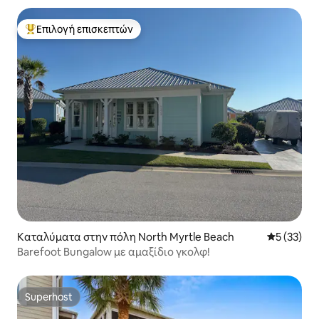
Επιλογή επισκεπτών
Κορυφαία επιλογή επισκεπτών
Καταλύματα στην πόλη North Myrtle Beach
Μέση βαθμο
5 (33)
Barefoot Bungalow με αμαξίδιο γκολφ!
Superhost
Superhost