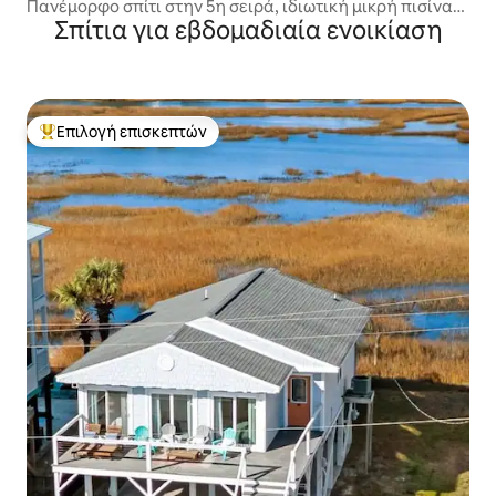
ove
Πανέμορφο σπίτι στην 5η σειρά, ιδιωτική μικρή πισίνα/
Σπίτια για εβδομαδιαία ενοικίαση
ανελκυστήρας
Επιλογή επισκεπτών
Κορυφαία επιλογή επισκεπτών