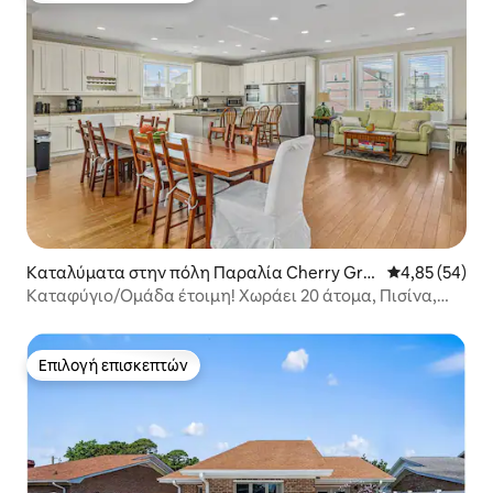
Καταλύματα στην πόλη Παραλία Cherry Gro
Μέση βαθμολογ
4,85 (54)
ve
Καταφύγιο/Ομάδα έτοιμη! Χωράει 20 άτομα, Πισίνα,
Περπάτημα στην παραλία
Επιλογή επισκεπτών
Επιλογή επισκεπτών