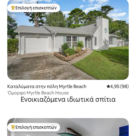
Επιλογή επισκεπτών
Κορυφαία επιλογή επισκεπτών
Καταλύματα στην πόλη Myrtle Beach
Μέση βαθμολογ
4,95 (98)
Όμορφο Myrtle Beach House
Ενοικιαζόμενα ιδιωτικά σπίτια
Επιλογή επισκεπτών
Κορυφαία επιλογή επισκεπτών