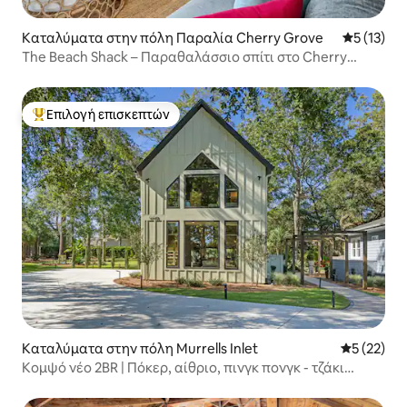
Καταλύματα στην πόλη Παραλία Cherry Grove
Μέση βαθμ
5 (13)
The Beach Shack – Παραθαλάσσιο σπίτι στο Cherry
Grove
Επιλογή επισκεπτών
Κορυφαία επιλογή επισκεπτών
Καταλύματα στην πόλη Murrells Inlet
Μέση βαθμο
5 (22)
Κομψό νέο 2BR | Πόκερ, αίθριο, πινγκ πονγκ - τζάκι
εξωτερικού χώρου