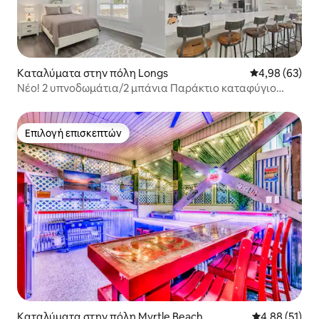
Καταλύματα στην πόλη Longs
Μέση βαθμολογ
4,98 (63)
Νέο! 2 υπνοδωμάτια/2 μπάνια Παράκτιο καταφύγιο
North Myrtle Beach
Επιλογή επισκεπτών
Επιλογή επισκεπτών
Καταλύματα στην πόλη Myrtle Beach
Μέση βαθμολογ
4,88 (51)