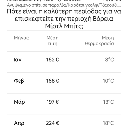
Ανυψωμένο σπίτι σε παραλία/Καρότσι γκολφ/Τζακούζι/
Πότε είναι η καλύτερη περίοδος για να
Ηλεκτρονικά/ΜΠΑΡ
επισκεφτείτε την περιοχή Βόρεια
Μίρτλ Μπίτς;
Μήνας
Μέση
Μέση
τιμή
θερμοκρασία
Ιαν
162 €
8°C
Φεβ
168 €
10°C
Μάρ
197 €
13°C
Απρ
224 €
18°C