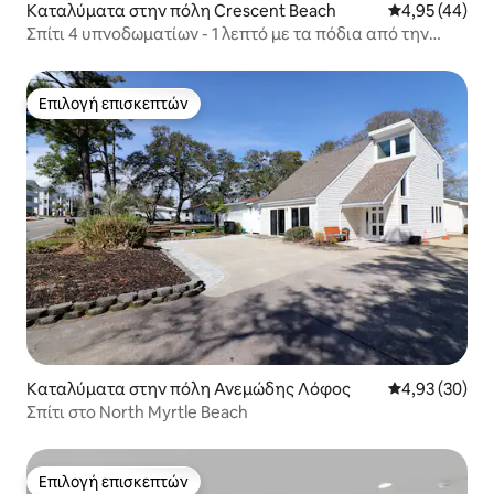
Καταλύματα στην πόλη Crescent Beach
Μέση βαθμολογ
4,95 (44)
Σπίτι 4 υπνοδωματίων - 1 λεπτό με τα πόδια από την
παραλία, τζακούζι, SL10
Επιλογή επισκεπτών
Επιλογή επισκεπτών
Καταλύματα στην πόλη Ανεμώδης Λόφος
Μέση βαθμολογ
4,93 (30)
Σπίτι στο North Myrtle Beach
Επιλογή επισκεπτών
Επιλογή επισκεπτών