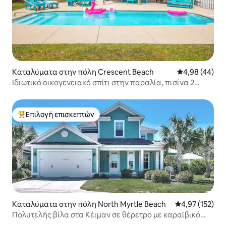
Καταλύματα στην πόλη Crescent Beach
Μέση βαθμολογ
4,98 (44)
Ιδιωτικό οικογενειακό σπίτι στην παραλία, πισίνα 2
λεπτά με τα πόδια από την παραλία
Επιλογή επισκεπτών
Κορυφαία επιλογή επισκεπτών
Καταλύματα στην πόλη North Myrtle Beach
Μέση βαθμολογί
4,97 (152)
Πολυτελής βίλα στα Κέιμαν σε θέρετρο με καραϊβικό
στιλ