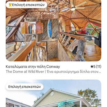
Επιλογή επισκεπτών
Κορυφαία επιλογή επισκεπτών
Καταλύματα στην πόλη Conway
Μέση βαθμ
5 (11)
The Dome at Wild River | Ένα αριστούργημα δίπλα στον
ποταμό
Επιλογή επισκεπτών
Επιλογή επισκεπτών