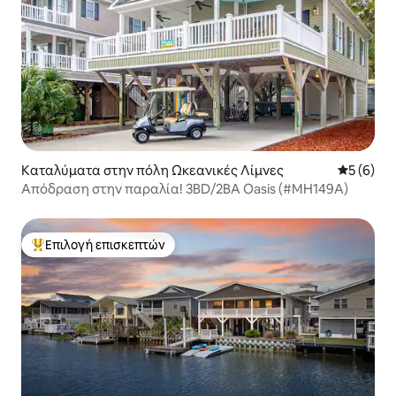
Καταλύματα στην πόλη Ωκεανικές Λίμνες
Μέση βαθμ
5 (6)
Απόδραση στην παραλία! 3BD/2BA Oasis (#MH149A)
Επιλογή επισκεπτών
Κορυφαία επιλογή επισκεπτών