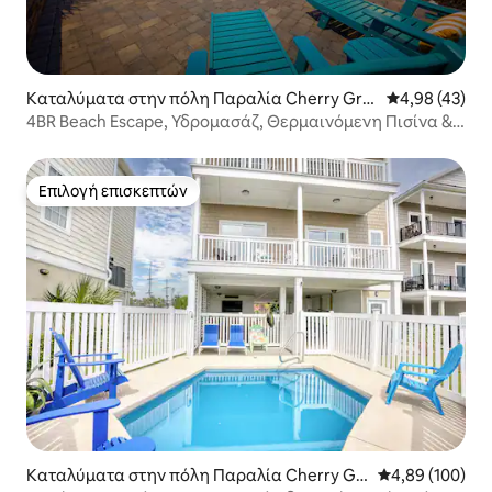
Καταλύματα στην πόλη Παραλία Cherry Gro
Μέση βαθμολογ
4,98 (43)
ve
4BR Beach Escape, Υδρομασάζ, Θερμαινόμενη Πισίνα &
Δωμάτιο Παιχνιδιών
Επιλογή επισκεπτών
Επιλογή επισκεπτών
Καταλύματα στην πόλη Παραλία Cherry Gr
Μέση βαθμολογί
4,89 (100)