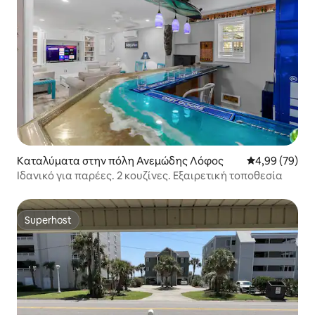
Καταλύματα στην πόλη Ανεμώδης Λόφος
Μέση βαθμολογ
4,99 (79)
Ιδανικό για παρέες. 2 κουζίνες. Εξαιρετική τοποθεσία
Superhost
Superhost