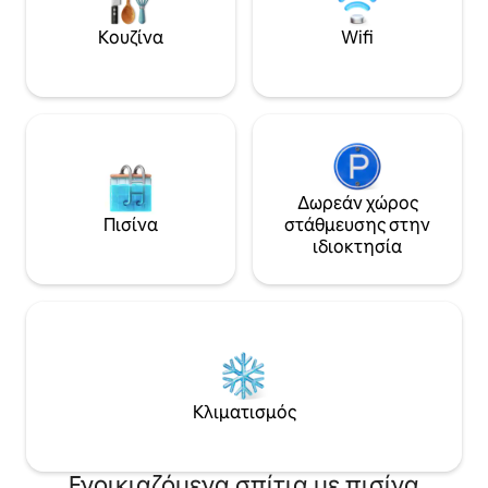
φρέσκο ψάρι. Εσ
τηλεοράσεις LG OLED, σύστημα
σαλόνι, μεγάλη κύ
παιχνιδιών streaming & PS5,
Κουζίνα
Wifi
πλήρως ανακαινισ
ηλεκτρονικά παιχνίδια, ποδοσφαιράκι
τέλειες ηλιόλουσ
και νέα φλιπεράκια. Φορτιστής
στην παραλία σάς
αυτοκινήτου Tesla. Πλήρως
εξοπλισμένη γκουρμέ κουζίνα,
ψησταριά Weber και τζάκι εξωτερικού
χώρου. Έτοιμοι για παιχνίδι!
Δωρεάν χώρος
Πισίνα
στάθμευσης στην
ιδιοκτησία
Κλιματισμός
Ενοικιαζόμενα σπίτια με πισίνα