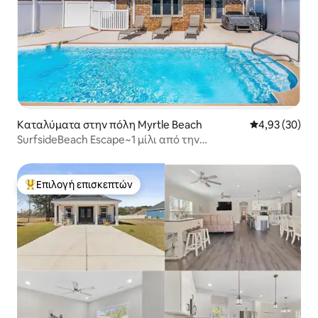
Καταλύματα στην πόλη Myrtle Beach
Μέση βαθμολογ
4,93 (30)
SurfsideBeach Escape~1 μίλι από την
παραλία~Κατάλληλο για ποδήλατα
Επιλογή επισκεπτών
Κορυφαία επιλογή επισκεπτών