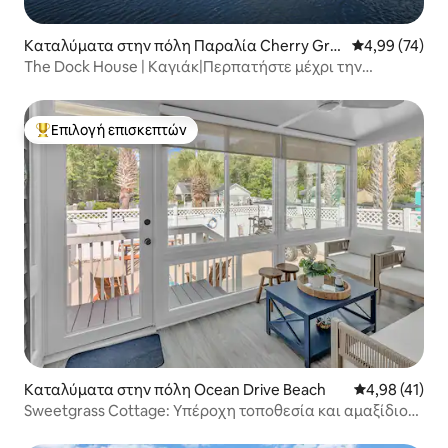
Καταλύματα στην πόλη Παραλία Cherry Gro
Μέση βαθμολογ
4,99 (74)
ve
The Dock House | Καγιάκ|Περπατήστε μέχρι την
παραλία
Επιλογή επισκεπτών
Κορυφαία επιλογή επισκεπτών
Καταλύματα στην πόλη Ocean Drive Beach
Μέση βαθμολογ
4,98 (41)
Sweetgrass Cottage: Υπέροχη τοποθεσία και αμαξίδιο
του γκολφ