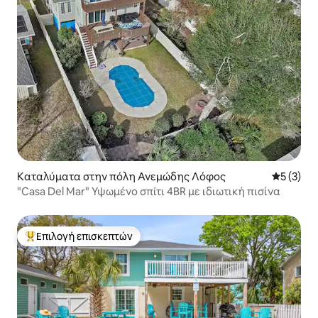
Καταλύματα στην πόλη Ανεμώδης Λόφος
Μέση βαθμ
5 (3)
"Casa Del Mar" Υψωμένο σπίτι 4BR με ιδιωτική πισίνα
Επιλογή επισκεπτών
Κορυφαία επιλογή επισκεπτών