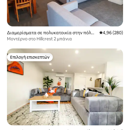
Διαμερίσματα σε πολυκατοικία στην πόλη
Μέση βαθμολογί
4,96 (280)
Χάμιλτον
Μοντέρνο στο Hillcrest 2 μπάνια
Επιλογή επισκεπτών
Επιλογή επισκεπτών