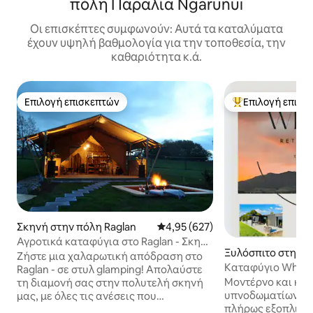
πόλη Παραλία Ngarunui
Οι επισκέπτες συμφωνούν: Αυτά τα καταλύματα
έχουν υψηλή βαθμολογία για την τοποθεσία, την
καθαριότητα κ.ά.
Επιλογή επισκεπτών
Επιλογή επισκ
Επιλογή επισκεπτών
Κορυφαία επιλογ
Σκηνή στην πόλη Raglan
Μέση βαθμολογία: 4,95 στα 5, 6
4,95 (627)
Αγροτικά καταφύγια στο Raglan - Σκηνή
Ξυλόσπιτο στην π
Rimu
Ζήστε μια χαλαρωτική απόδραση στο
n
Καταφύγιο Whaka
Raglan - σε στυλ glamping! Απολαύστε
Μοντέρνο και κο
τη διαμονή σας στην πολυτελή σκηνή
υπνοδωματίων με 
μας, με όλες τις ανέσεις που
πλήρως εξοπλισμέ
χρειάζεστε για να χαλαρώσετε και να