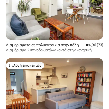
Διαμερίσματα σε πολυκατοικία στην πόλη Χ
Μέση βαθμολογ
4,96 (73)
άμιλτον
Διαμέρισμα 2 υπνοδωματίων κοντά στην κεντρική
περιοχή με χώρο στάθμευσης εκτός δρόμου
Επιλογή επισκεπτών
Επιλογή επισκεπτών