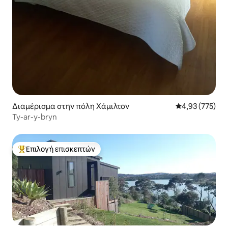
Διαμέρισμα στην πόλη Χάμιλτον
Μέση βαθμολογί
4,93 (775)
Ty-ar-y-bryn
Επιλογή επισκεπτών
Κορυφαία επιλογή επισκεπτών