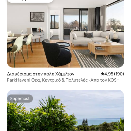
Επιλογή επισκεπτών
Διαμέρισμα στην πόλη Χάμιλτον
Μέση βαθμολογί
4,95 (190)
ParkHaven! Θέα, Κεντρικό & Πολυτελές -Από τον KOSH
Superhost
Superhost