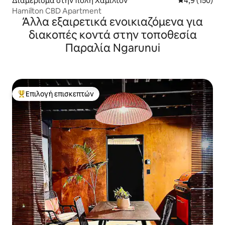
Διαμέρισμα στην πόλη Χάμιλτον
Μέση βαθμολογ
4,9 (150)
Hamilton CBD Apartment
Άλλα εξαιρετικά ενοικιαζόμενα για
διακοπές κοντά στην τοποθεσία
Παραλία Ngarunui
Επιλογή επισκεπτών
Κορυφαία επιλογή επισκεπτών