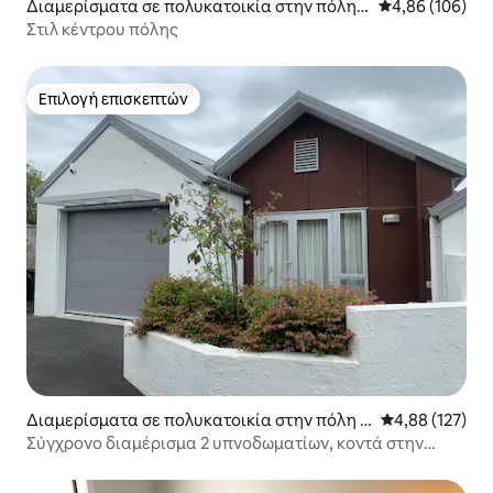
Διαμερίσματα σε πολυκατοικία στην πόλη
Μέση βαθμολογί
4,86 (106)
Χάμιλτον
Στιλ κέντρου πόλης
Επιλογή επισκεπτών
Επιλογή επισκεπτών
Διαμερίσματα σε πολυκατοικία στην πόλη Χ
Μέση βαθμολογί
4,88 (127)
άμιλτον
Σύγχρονο διαμέρισμα 2 υπνοδωματίων, κοντά στην
πόλη και το νοσοκομείο