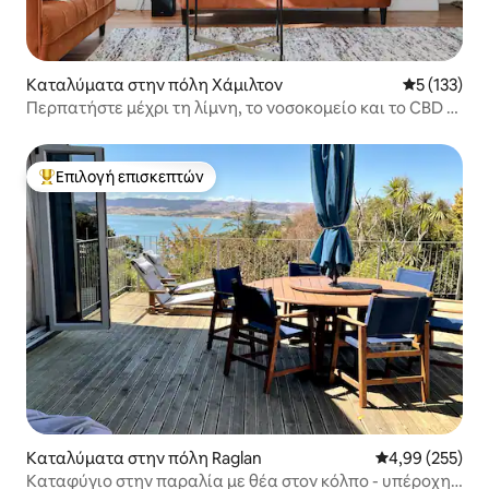
Καταλύματα στην πόλη Χάμιλτον
Μέση βαθμο
5 (133)
Περπατήστε μέχρι τη λίμνη, το νοσοκομείο και το CBD –
Κορυφαία τοποθεσία
Επιλογή επισκεπτών
Κορυφαία επιλογή επισκεπτών
Καταλύματα στην πόλη Raglan
Μέση βαθμολογί
4,99 (255)
Καταφύγιο στην παραλία με θέα στον κόλπο - υπέροχη