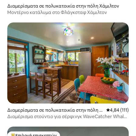
Διαμερίσματα σε πολυκατοικία στην πόλη Χάμιλτον
Μοντέρνο κατάλυμα στο Φλάγκσταφ Χάμιλτον
Διαμερίσματα σε πολυκατοικία στην πόλη R
Μέση βαθμολογ
4,84 (111)
aglan
Διαμέρισμα στούντιο για σέρφινγκ WaveCatcher Whale
Bay
Επιλογή επισκεπτών