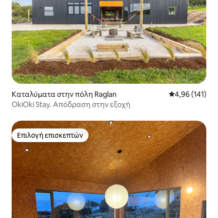
Καταλύματα στην πόλη Raglan
Μέση βαθμολογί
4,96 (141)
OkiOki Stay. Απόδραση στην εξοχή
Επιλογή επισκεπτών
Επιλογή επισκεπτών