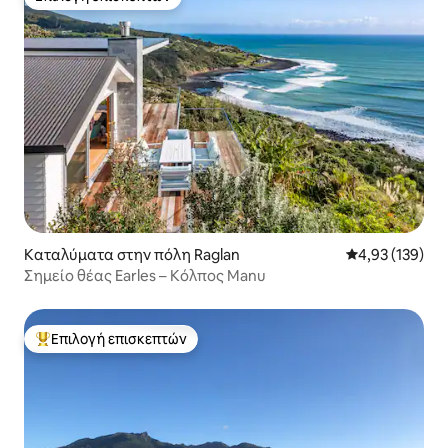
Επιλογή επισκεπτών
Καταλύματα στην πόλη Raglan
Μέση βαθμολογί
4,93 (139)
Σημείο θέας Earles – Κόλπος Manu
Επιλογή επισκεπτών
Κορυφαία επιλογή επισκεπτών