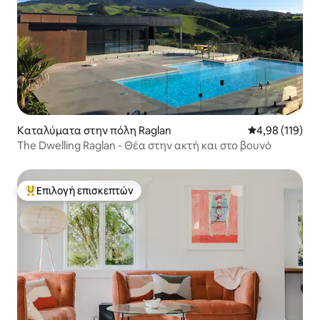
Καταλύματα στην πόλη Raglan
Μέση βαθμολογί
4,98 (119)
The Dwelling Raglan - Θέα στην ακτή και στο βουνό
Επιλογή επισκεπτών
Κορυφαία επιλογή επισκεπτών