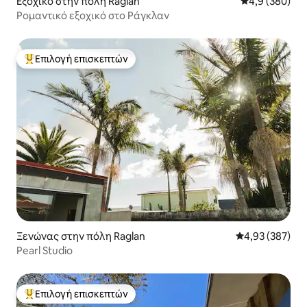
Εξοχικό στην πόλη Raglan
Μέση βαθμολογ
4,9 (380)
Ρομαντικό εξοχικό στο Ράγκλαν
Επιλογή επισκεπτών
Κορυφαία επιλογή επισκεπτών
Ξενώνας στην πόλη Raglan
Μέση βαθμολογί
4,93 (387)
Pearl Studio
Επιλογή επισκεπτών
Κορυφαία επιλογή επισκεπτών