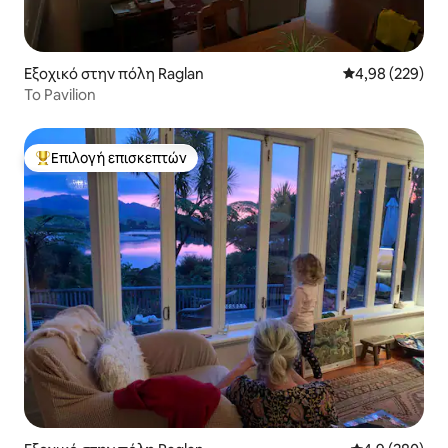
Εξοχικό στην πόλη Raglan
Μέση βαθμολογί
4,98 (229)
Το Pavilion
Επιλογή επισκεπτών
Κορυφαία επιλογή επισκεπτών