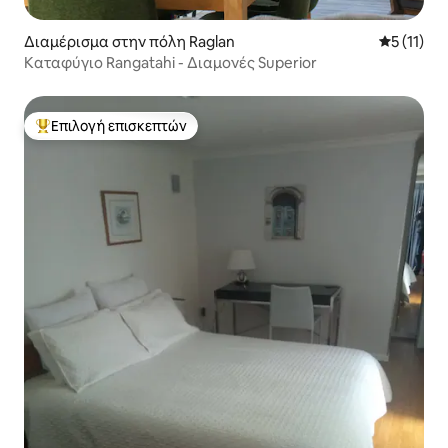
Διαμέρισμα στην πόλη Raglan
Μέση βαθμ
5 (11)
Καταφύγιο Rangatahi - Διαμονές Superior
Επιλογή επισκεπτών
Κορυφαία επιλογή επισκεπτών