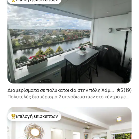
Κορυφαία επιλογή επισκεπτών
Διαμερίσματα σε πολυκατοικία στην πόλη Χάμιλ
Μέση βαθμο
5 (19)
τον
Πολυτελές διαμέρισμα 2 υπνοδωματίων στο κέντρο με
θέα στον ποταμό και την πόλη, με πάρκινγκ
Επιλογή επισκεπτών
Κορυφαία επιλογή επισκεπτών