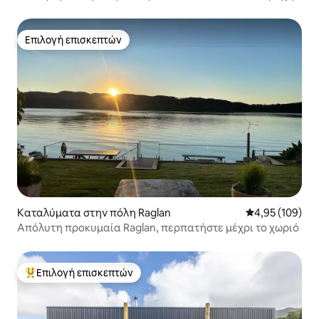
θέα, βεράντα και καγιάκ
Επιλογή επισκεπτών
Επιλογή επισκεπτών
Καταλύματα στην πόλη Raglan
Μέση βαθμολογί
4,95 (109)
Απόλυτη προκυμαία Raglan, περπατήστε μέχρι το χωριό
Επιλογή επισκεπτών
Κορυφαία επιλογή επισκεπτών