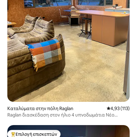
Καταλύματα στην πόλη Raglan
Μέση βαθμολογ
4,93 (113)
Raglan διασκέδαση στον ήλιο 4 υπνοδωμάτια Νέο
παραθαλάσσιο σπίτι
Επιλογή επισκεπτών
Κορυφαία επιλογή επισκεπτών