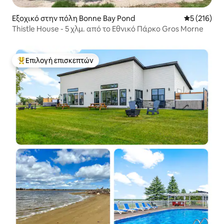
Εξοχικό στην πόλη Bonne Bay Pond
Μέση βαθμολ
5 (216)
Thistle House - 5 χλμ. από το Εθνικό Πάρκο Gros Morne
Επιλογή επισκεπτών
Κορυφαία επιλογή επισκεπτών