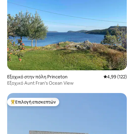
Εξοχικό στην πόλη Princeton
Μέση βαθμολογί
4,99 (122)
Εξοχικό Aunt Fran's Ocean View
Επιλογή επισκεπτών
Κορυφαία επιλογή επισκεπτών