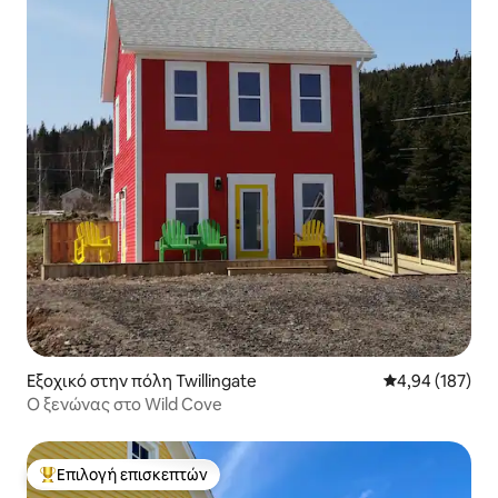
Εξοχικό στην πόλη Twillingate
Μέση βαθμολογί
4,94 (187)
Ο ξενώνας στο Wild Cove
Επιλογή επισκεπτών
Κορυφαία επιλογή επισκεπτών