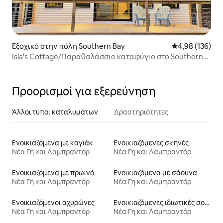
Εξοχικό στην πόλη Southern Bay
Μέση βαθμολογί
4,98 (136)
Isla's Cottage/Παραθαλάσσιο καταφύγιο στο Southern
Bay, NL
Προορισμοί για εξερεύνηση
Άλλοι τύποι καταλυμάτων
Δραστηριότητες
Ενοικιαζόμενα με καγιάκ
Ενοικιαζόμενες σκηνές
Νέα Γη και Λαμπραντόρ
Νέα Γη και Λαμπραντόρ
Ενοικιαζόμενα με πρωινό
Ενοικιαζόμενα με σάουνα
Νέα Γη και Λαμπραντόρ
Νέα Γη και Λαμπραντόρ
Ενοικιαζόμενοι αχυρώνες
Ενοικιαζόμενες ιδιωτικές σουίτες
Νέα Γη και Λαμπραντόρ
Νέα Γη και Λαμπραντόρ