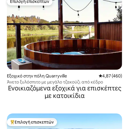
Επιλογή επισκεπτών
Επιλογή επισκεπτών
Εξοχικό στην πόλη Quarryville
Μέση βαθμολογί
4,87 (460)
Άνετο ξυλόσπιτο με μεγάλο τζακούζι από κέδρο
Ενοικιαζόμενα εξοχικά για επισκέπτες
με κατοικίδια
Επιλογή επισκεπτών
Κορυφαία επιλογή επισκεπτών