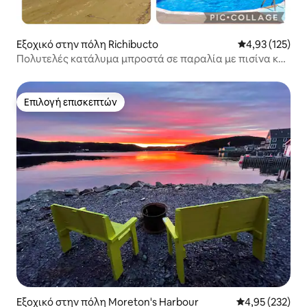
Εξοχικό στην πόλη Richibucto
Μέση βαθμολογί
4,93 (125)
Πολυτελές κατάλυμα μπροστά σε παραλία με πισίνα και
τζακούζι 97
Επιλογή επισκεπτών
Επιλογή επισκεπτών
Εξοχικό στην πόλη Moreton's Harbour
Μέση βαθμολογί
4,95 (232)