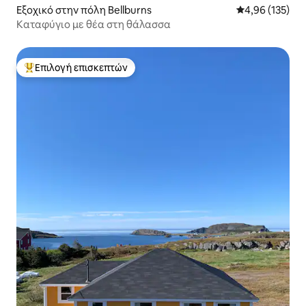
Εξοχικό στην πόλη Bellburns
Μέση βαθμολογί
4,96 (135)
Καταφύγιο με θέα στη θάλασσα
Επιλογή επισκεπτών
Κορυφαία επιλογή επισκεπτών