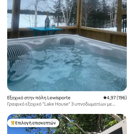
Εξοχικό στην πόλη Lewisporte
Μέση βαθμολογί
4,97 (196)
Γραφικό εξοχικό "Lake House" 3 υπνοδωματίων με
τζακούζι
Επιλογή επισκεπτών
Κορυφαία επιλογή επισκεπτών