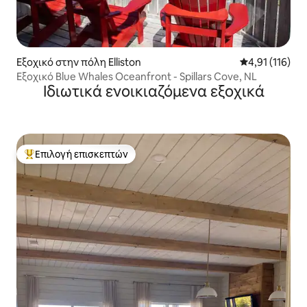
Εξοχικό στην πόλη Elliston
Μέση βαθμολογ
4,91 (116)
Εξοχικό Blue Whales Oceanfront - Spillars Cove, NL
Ιδιωτικά ενοικιαζόμενα εξοχικά
Επιλογή επισκεπτών
Κορυφαία επιλογή επισκεπτών