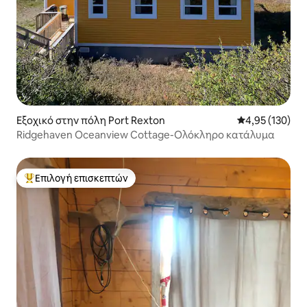
Εξοχικό στην πόλη Port Rexton
Μέση βαθμολογί
4,95 (130)
Ridgehaven Oceanview Cottage-Ολόκληρο κατάλυμα
Επιλογή επισκεπτών
Κορυφαία επιλογή επισκεπτών