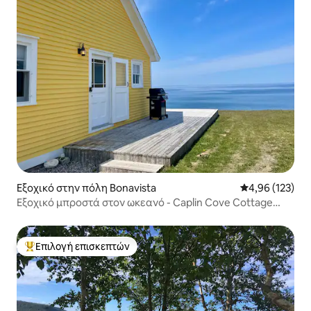
Εξοχικό στην πόλη Bonavista
Μέση βαθμολογί
4,96 (123)
Εξοχικό μπροστά στον ωκεανό - Caplin Cove Cottage
Yellow
Επιλογή επισκεπτών
Κορυφαία επιλογή επισκεπτών