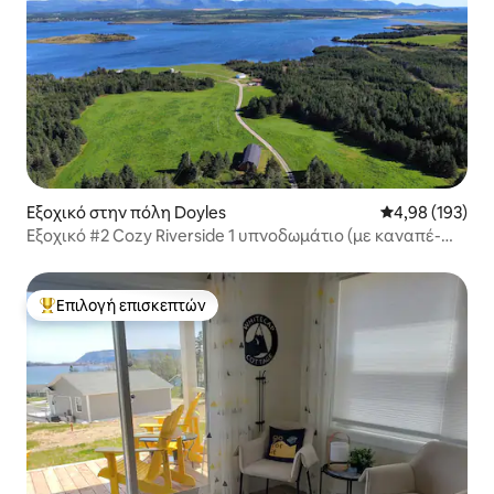
Εξοχικό στην πόλη Doyles
Μέση βαθμολογί
4,98 (193)
Εξοχικό #2 Cozy Riverside 1 υπνοδωμάτιο (με καναπέ-
κρεβάτι)
Επιλογή επισκεπτών
Κορυφαία επιλογή επισκεπτών