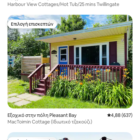
Harbour View Cottages/Hot Tub/25 mins Twillingate
Επιλογή επισκεπτών
Επιλογή επισκεπτών
Εξοχικό στην πόλη Pleasant Bay
Μέση βαθμολογί
4,88 (637)
MacToimin Cottage (Ιδιωτικό τζακούζι)