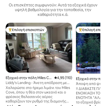
Οι επισκέπτες συμφωνούν: Αυτά τα εξοχικά έχουν
υψηλή βαθμολογία για την τοποθεσία, την
καθαριότητα κ.ά.
Επιλογή επισκεπτών
Επιλογή επισκ
Κορυφαία επιλογή επισκεπτών
Κορυφαία επιλογ
Εξοχικό στην πόλη Miles Co
Μέση βαθμολογία: 4,95 στα 5, 1
4,95 (110)
Εξοχικό στην πόλ
ve
Liddy's Landing - Άνετη απόδραση με
Arm
Άποψη από ψηλά,
θέα στον ωκεανό
Χαλαρώστε στο ήρεμο λιμάνι του Miles
Γη.
‼ ️ΔΙΑΒΆΣΤΕ ΠΛΗ
Cove, όπου η θέα στον ωκεανό και ο
ΕΝΟΙΚΊΑΣΗ ΤΟΥ 
φρέσκος θαλασσινός αέρας
ΕΝΌΤΗΤΑ "ΆΛΛΑ ΣΗΜ
καθορίζουν τον ρυθμό της διαμονής
το εξοχικό βρίσκε
σας. Χαλαρώστε στην ευρύχωρη