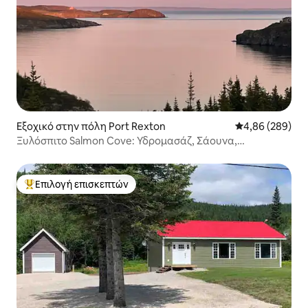
Εξοχικό στην πόλη Port Rexton
Μέση βαθμολογί
4,86 (289)
Ξυλόσπιτο Salmon Cove: Υδρομασάζ, Σάουνα,
Πεζοπορία, Ψάρεμα.
Επιλογή επισκεπτών
Κορυφαία επιλογή επισκεπτών