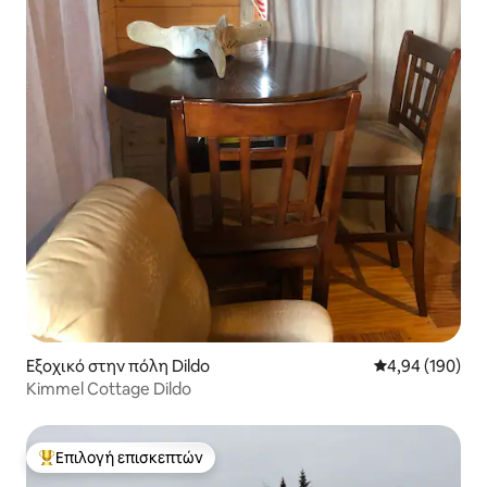
Εξοχικό στην πόλη Dildo
Μέση βαθμολογί
4,94 (190)
Kimmel Cottage Dildo
Επιλογή επισκεπτών
Κορυφαία επιλογή επισκεπτών