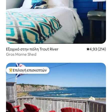
Εξοχικό στην πόλη Trout River
Μέση βαθμολογί
4,93 (214)
Gros Morne Shed
Επιλογή επισκεπτών
Κορυφαία επιλογή επισκεπτών