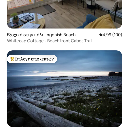
Εξοχικό στην πόλη Ingonish Beach
Μέση βαθμολογί
4,99 (100)
Whitecap Cottage - Beachfront Cabot Trail
Επιλογή επισκεπτών
Κορυφαία επιλογή επισκεπτών