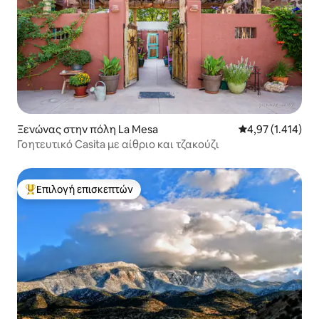
Ξενώνας στην πόλη La Mesa
Μέση βαθμολογία
4,97 (1.414)
Γοητευτικό Casita με αίθριο και τζακούζι
Επιλογή επισκεπτών
Κορυφαία επιλογή επισκεπτών