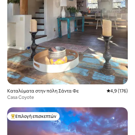
Καταλύματα στην πόλη Σάντα Φε
Μέση βαθμολογ
4,9 (176)
Casa Coyote
Επιλογή επισκεπτών
Κορυφαία επιλογή επισκεπτών