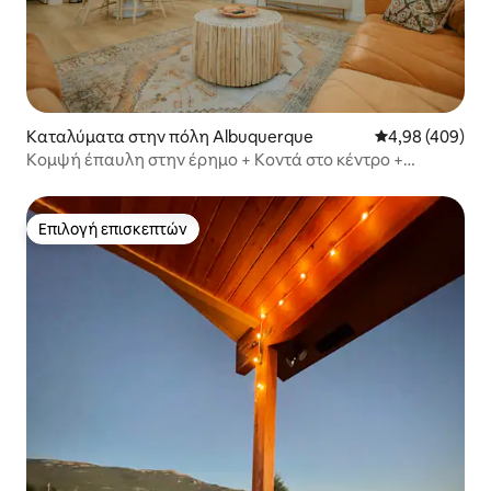
Καταλύματα στην πόλη Albuquerque
Μέση βαθμολογί
4,98 (409)
Κομψή έπαυλη στην έρημο + Κοντά στο κέντρο +
Τζακούζι + Χωρίς χρέωση κατοικίδιου!
Επιλογή επισκεπτών
Επιλογή επισκεπτών