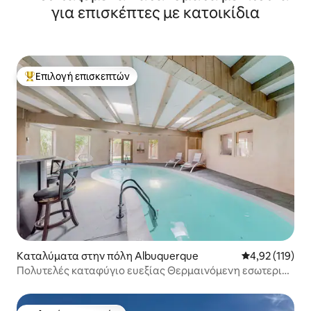
για επισκέπτες με κατοικίδια
Επιλογή επισκεπτών
Κορυφαία επιλογή επισκεπτών
Καταλύματα στην πόλη Albuquerque
Μέση βαθμολογ
4,92 (119)
Πολυτελές καταφύγιο ευεξίας Θερμαινόμενη εσωτερική
πισίνα • Σπα