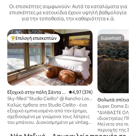
Οι επισκέπτες συμφωνούν: Αυτά τα καταλύματα για
επισκέπτες με κατοικίδια έχουν υψηλή βαθμολογία
για την τοποθεσία, την καθαριότητα κ.ά.
Επιλογή επισκεπτών
Superhost
Κορυφαία επιλογή επισκεπτών
Superhost
Εξοχικό στην πόλη Σάντα Φ
Μέση βαθμολογία: 4,97 στα 5, 3
4,97 (374)
ε
Sky-filled "Studio Cielito" @ Rancho Los
Θολωτά σπίτια στ
Sonadores
Καλώς ήρθατε στο Studio Cielito - ένα
Σάντα Φε
Super Dome Σάντ
εξοχικό εμπνευσμένο από την έρημο,
*ΔΙΑΒΑΣΤΕ ΟΛΑ ΤΑ
σχεδιασμένο με γνώμονα τους λάτρεις
ιδιοκτησίας ΠΡΙ
του μπάνιου. Διακοσμημένο με vintage
Μείνετε στο πιο 
πινελιές, πολυτελή σεντόνια και όλα
περιοχής της Σάντα Φε. Νέ
όσα χρειάζεστε για να χαλαρώσετε και
Θόλος για glampin