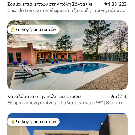
Σουίτα επισκεπτών στην πόλη Σάντα Φε
Μέση βαθμολογί
4,83 (223)
Casa de Luxx: 2 υπνοδωμάτια, τζακούζι, πισίνα, σάουνα,
EV
Επιλογή επισκεπτών
Κορυφαία επιλογή επισκεπτών
Καταλύματα στην πόλη Las Cruces
Μέση βαθμολ
5 (218)
Θερμαινόμενη πισίνα με θαλασσινό νερό 95° | Θέα στην
έρημο | Επιτρέπονται κατοικίδια
Επιλογή επισκεπτών
Κορυφαία επιλογή επισκεπτών