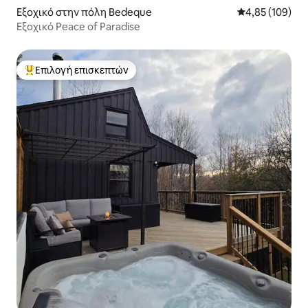
Εξοχικό στην πόλη Bedeque
Μέση βαθμολογί
4,85 (109)
Εξοχικό Peace of Paradise
Επιλογή επισκεπτών
Κορυφαία επιλογή επισκεπτών