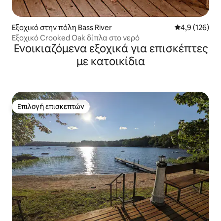
Εξοχικό στην πόλη Bass River
Μέση βαθμολογ
4,9 (126)
Εξοχικό Crooked Oak δίπλα στο νερό
Ενοικιαζόμενα εξοχικά για επισκέπτες
με κατοικίδια
Επιλογή επισκεπτών
Επιλογή επισκεπτών