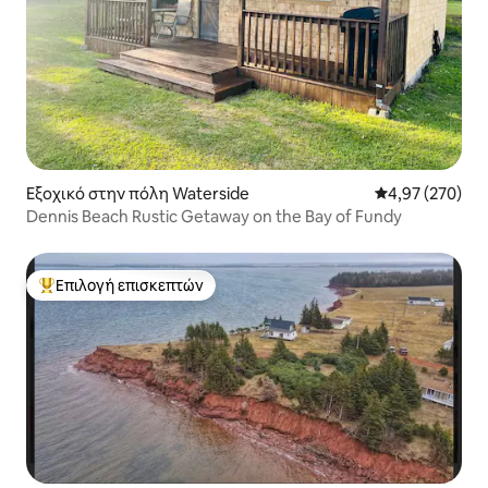
Εξοχικό στην πόλη Waterside
Μέση βαθμολογί
4,97 (270)
Dennis Beach Rustic Getaway on the Bay of Fundy
Επιλογή επισκεπτών
Κορυφαία επιλογή επισκεπτών