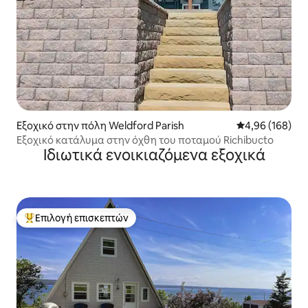
Εξοχικό στην πόλη Weldford Parish
Μέση βαθμολογί
4,96 (168)
Εξοχικό κατάλυμα στην όχθη του ποταμού Richibucto
Ιδιωτικά ενοικιαζόμενα εξοχικά
Επιλογή επισκεπτών
Κορυφαία επιλογή επισκεπτών