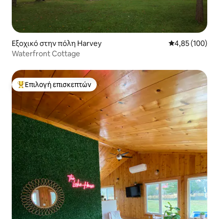
Εξοχικό στην πόλη Harvey
Μέση βαθμολογί
4,85 (100)
Waterfront Cottage
Επιλογή επισκεπτών
Κορυφαία επιλογή επισκεπτών