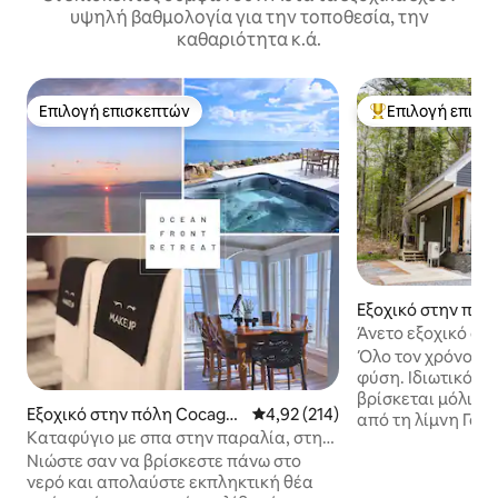
υψηλή βαθμολογία για την τοποθεσία, την
καθαριότητα κ.ά.
Επιλογή επισκεπτών
Επιλογή επισκ
Επιλογή επισκεπτών
Κορυφαία επιλογ
Εξοχικό στην πόλη
e
Άνετο εξοχικό σπί
χρόνο!
Όλο τον χρόνο! Τζακούζι! 
φύση. Ιδιωτικό εξ
βρίσκεται μόλις λ
Εξοχικό στην πόλη Cocagn
Μέση βαθμολογία: 4,92 στα 5, 2
4,92 (214)
από τη λίμνη Γου
e
Καταφύγιο με σπα στην παραλία, στην
για μια ρομαντικ
καρδιά της Ακαδίας!
Νιώστε σαν να βρίσκεστε πάνω στο
οικογενειακό κατ
νερό και απολαύστε εκπληκτική θέα
μπορεί να φιλοξε