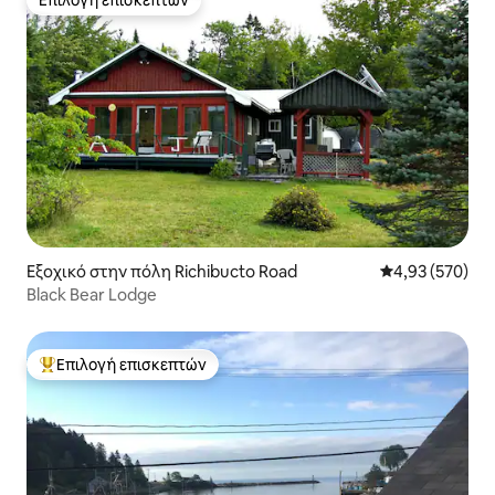
Επιλογή επισκεπτών
Επιλογή επισκεπτών
Εξοχικό στην πόλη Richibucto Road
Μέση βαθμολογί
4,93 (570)
Black Bear Lodge
Επιλογή επισκεπτών
Κορυφαία επιλογή επισκεπτών