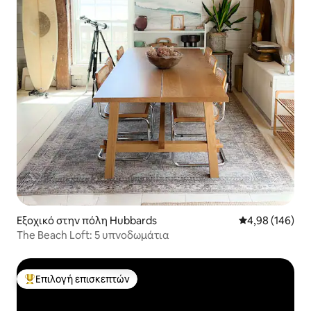
Εξοχικό στην πόλη Hubbards
Μέση βαθμολογί
4,98 (146)
The Beach Loft: 5 υπνοδωμάτια
Επιλογή επισκεπτών
Κορυφαία επιλογή επισκεπτών