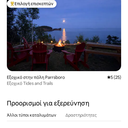
Επιλογή επισκεπτών
Κορυφαία επιλογή επισκεπτών
Εξοχικό στην πόλη Parrsboro
Μέση βαθμο
5 (25)
Εξοχικό Tides and Trails
Προορισμοί για εξερεύνηση
Άλλοι τύποι καταλυμάτων
Δραστηριότητες