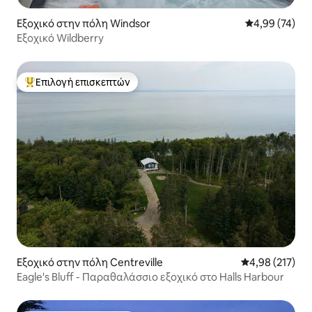
Εξοχικό στην πόλη Windsor
Μέση βαθμολογ
4,99 (74)
Εξοχικό Wildberry
Επιλογή επισκεπτών
Κορυφαία επιλογή επισκεπτών
Εξοχικό στην πόλη Centreville
Μέση βαθμολογί
4,98 (217)
Eagle's Bluff - Παραθαλάσσιο εξοχικό στο Halls Harbour