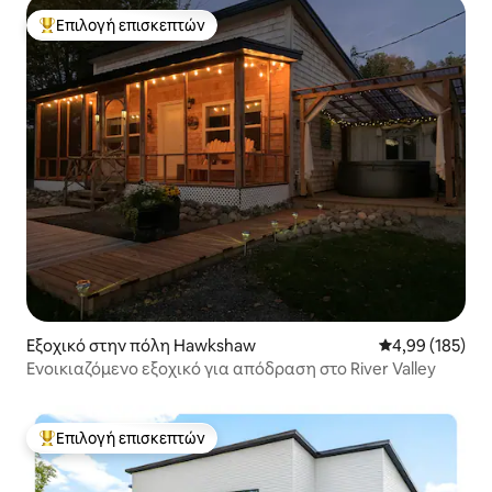
Επιλογή επισκεπτών
Κορυφαία επιλογή επισκεπτών
Εξοχικό στην πόλη Hawkshaw
Μέση βαθμολογί
4,99 (185)
Ενοικιαζόμενο εξοχικό για απόδραση στο River Valley
Επιλογή επισκεπτών
Κορυφαία επιλογή επισκεπτών