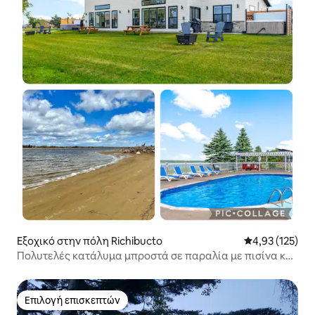
Εξοχικό στην πόλη Richibucto
Μέση βαθμολογί
4,93 (125)
Πολυτελές κατάλυμα μπροστά σε παραλία με πισίνα και
τζακούζι 97
Επιλογή επισκεπτών
Επιλογή επισκεπτών