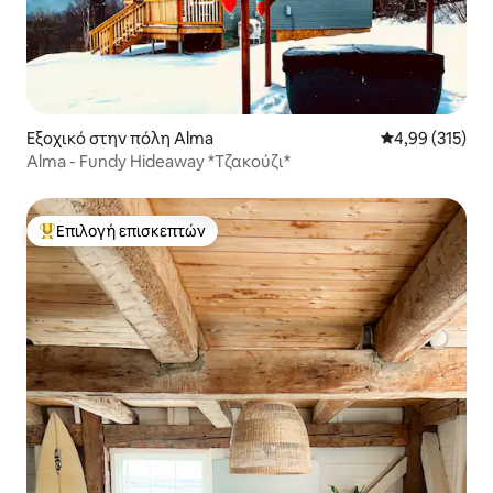
Εξοχικό στην πόλη Alma
Μέση βαθμολογί
4,99 (315)
Alma - Fundy Hideaway *Τζακούζι*
Επιλογή επισκεπτών
Κορυφαία επιλογή επισκεπτών