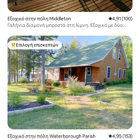
Εξοχικό στην πόλη Middleton
Μέση βαθμολογί
4,91 (100)
Γαλήνια διαμονή μπροστά στη λίμνη. Εξοχικό με δύο
υπνοδωμάτια.
Επιλογή επισκεπτών
Κορυφαία επιλογή επισκεπτών
Εξοχικό στην πόλη Waterborough Parish
Μέση βαθμολογί
4,95 (153)