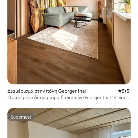
Διαμέρισμα στην πόλη Georgenthal
Μέση βαθμ
5 (5)
Ονειρεμένο διαμέρισμα διακοπών Georgenthal "Kleiner
Waldtraum"
Superhost
Superhost