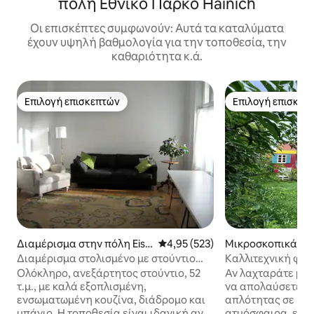
πόλη Εθνικό Πάρκο Hainich
Οι επισκέπτες συμφωνούν: Αυτά τα καταλύματα
έχουν υψηλή βαθμολογία για την τοποθεσία, την
καθαριότητα κ.ά.
Επιλογή επισκεπτών
Επιλογή επισκεπ
Επιλογή επισκεπτών
Επιλογή επισκεπ
Διαμέρισμα στην πόλη Eise
Μέση βαθμολογία: 4,95 στα 5, 5
4,95 (523)
Μικροσκοπικά σπί
nach
πόλη Eschwege
Διαμέρισμα στολισμένο με στούντιο
Καλλιτεχνική φάρ
στους πρόποδες του Βάρτμπουργκ
άγρια έργα στη 
Ολόκληρο, ανεξάρτητος στούντιο, 52
Αν λαχταράτε μια
τ.μ., με καλά εξοπλισμένη,
να απολαύσετε τη
ενσωματωμένη κουζίνα, διάδρομο και
απλότητας σε μια
μπάνιο. Η τοποθεσία είναι ιδανική αν
ατμόσφαιρα, είστ