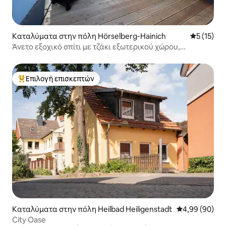
Καταλύματα στην πόλη Hörselberg-Hainich
Μέση βαθμ
5 (15)
Άνετο εξοχικό σπίτι με τζάκι εξωτερικού χώρου,
μπάρμπεκιου, επιτρέπονται κατοικίδια
Επιλογή επισκεπτών
Κορυφαία επιλογή επισκεπτών
Καταλύματα στην πόλη Heilbad Heiligenstadt
Μέση βαθμολογ
4,99 (90)
City Oase