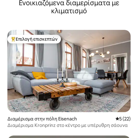
Ενοικιαζόμενα διαμερίσματα με
κλιματισμό
Επιλογή επισκεπτών
Κορυφαία επιλογή επισκεπτών
Διαμέρισμα στην πόλη Eisenach
Μέση βαθμο
5 (22)
Διαμέρισμα Kronprinz στο κέντρο με υπέρυθρη σάουνα