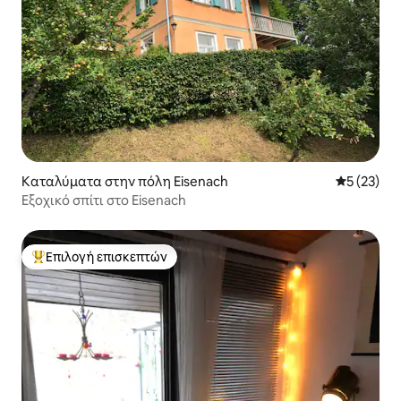
Καταλύματα στην πόλη Eisenach
Μέση βαθμο
5 (23)
Εξοχικό σπίτι στο Eisenach
Επιλογή επισκεπτών
Κορυφαία επιλογή επισκεπτών