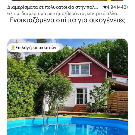
Διαμερίσματα σε πολυκατοικία στην πόλη
Μέση βαθμολογί
4,94 (440)
Erfurt
67 τ.μ. διαμέρισμα με κήπο/βεράντα, κεντρικό αλλά
Ενοικιαζόμενα σπίτια για οικογένειες
ήσυχο
Επιλογή επισκεπτών
Κορυφαία επιλογή επισκεπτών