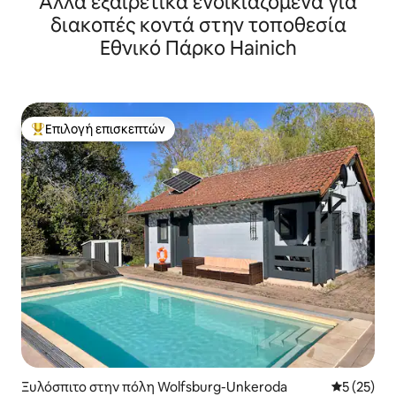
Άλλα εξαιρετικά ενοικιαζόμενα για
διακοπές κοντά στην τοποθεσία
Εθνικό Πάρκο Hainich
Επιλογή επισκεπτών
Κορυφαία επιλογή επισκεπτών
Ξυλόσπιτο στην πόλη Wolfsburg-Unkeroda
Μέση βαθμο
5 (25)