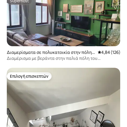
Superhost
Superhost
Διαμερίσματα σε πολυκατοικία στην πόλη E
Μέση βαθμολογί
4,84 (126)
rfurt
Διαμέρισμα με βεράντα στην παλιά πόλη του
Ερφούρτης
Επιλογή επισκεπτών
Επιλογή επισκεπτών