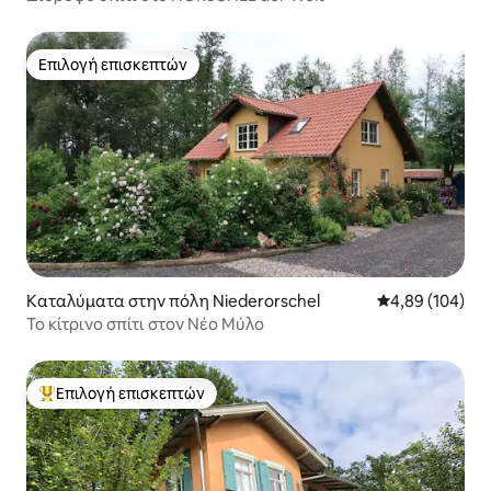
Επιλογή επισκεπτών
Επιλογή επισκεπτών
Καταλύματα στην πόλη Niederorschel
Μέση βαθμολογί
4,89 (104)
Το κίτρινο σπίτι στον Νέο Μύλο
Επιλογή επισκεπτών
Κορυφαία επιλογή επισκεπτών