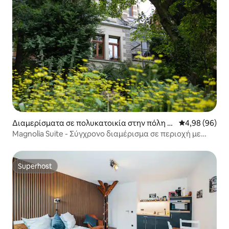
Διαμερίσματα σε πολυκατοικία στην πόλη Ei
Μέση βαθμολογ
4,98 (96)
senach
Magnolia Suite - Σύγχρονο διαμέρισμα σε περιοχή με
βίλες
Superhost
Superhost