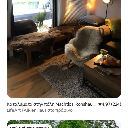
Καταλύματα στην πόλη Machtlos. Ronshaus
Μέση βαθμολογί
4,97 (224)
en
LifeArt FAIRienHaus στο πράσινο