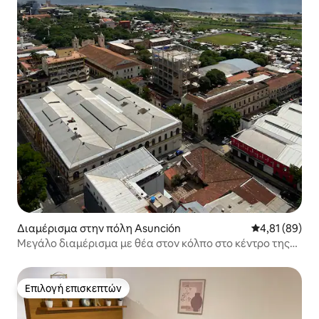
Διαμέρισμα στην πόλη Asunción
Μέση βαθμολογ
4,81 (89)
Μεγάλο διαμέρισμα με θέα στον κόλπο στο κέντρο της
Ασουνσιόν
Επιλογή επισκεπτών
Επιλογή επισκεπτών