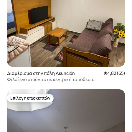
Διαμέρισμα στην πόλη Asunción
Μέση βαθμολογ
4,82 (65)
Φιλόξενο στούντιο σε κεντρική τοποθεσία
Επιλογή επισκεπτών
Επιλογή επισκεπτών