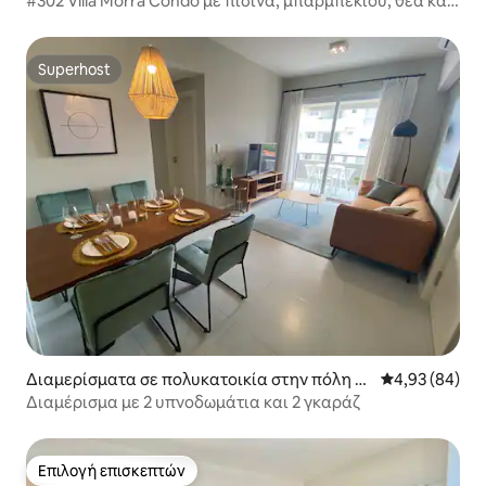
#302 Villa Morra Condo με πισίνα, μπάρμπεκιου, θέα και
WiFi!
Superhost
Superhost
Διαμερίσματα σε πολυκατοικία στην πόλη A
Μέση βαθμολογ
4,93 (84)
sunción
Διαμέρισμα με 2 υπνοδωμάτια και 2 γκαράζ
Επιλογή επισκεπτών
Επιλογή επισκεπτών