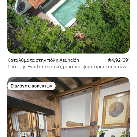
Καταλύματα στην πόλη Asunción
Μέση βαθμολογ
4,92 (39)
Σπίτι της Eva: Γοητευτικό, με κήπο, ψησταριά και πισίνα
Επιλογή επισκεπτών
Επιλογή επισκεπτών