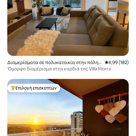
Διαμερίσματα σε πολυκατοικία στην πόλη
Μέση βαθμολογί
4,99 (182)
Asunción
Όμορφο διαμέρισμα στην καρδιά της Villa Morra
Επιλογή επισκεπτών
Κορυφαία επιλογή επισκεπτών