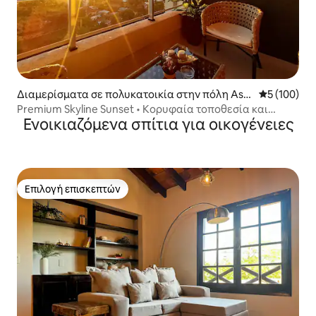
Διαμερίσματα σε πολυκατοικία στην πόλη Asu
Μέση βαθμολ
5 (100)
nción
Premium Skyline Sunset • Κορυφαία τοποθεσία και
Ενοικιαζόμενα σπίτια για οικογένειες
πισίνα
Επιλογή επισκεπτών
Επιλογή επισκεπτών