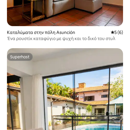
Καταλύματα στην πόλη Asunción
Μέση βαθμ
5 (6)
Ένα ρουστίκ καταφύγιο με ψυχή και το δικό του στυλ
Superhost
Superhost