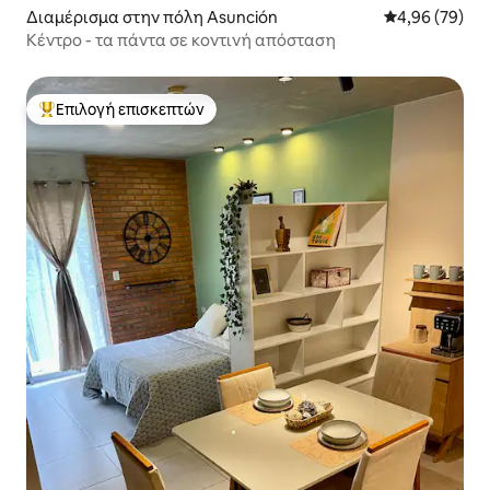
Διαμέρισμα στην πόλη Asunción
Μέση βαθμολογ
4,96 (79)
Κέντρο - τα πάντα σε κοντινή απόσταση
Επιλογή επισκεπτών
Κορυφαία επιλογή επισκεπτών