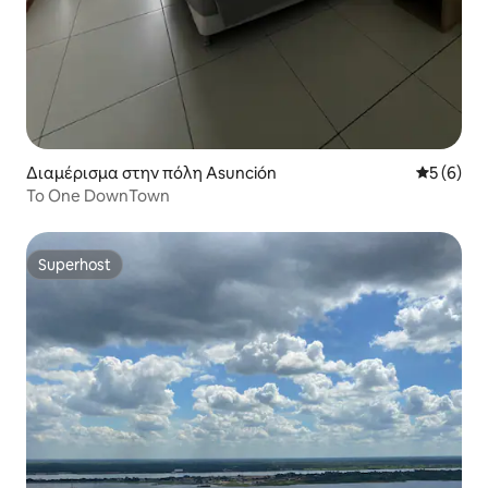
Διαμέρισμα στην πόλη Asunción
Μέση βαθμ
5 (6)
Το One DownTown
Superhost
Superhost