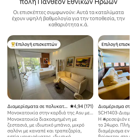
πόλη Πανθεόν Εθνικών Ηρώων
Οι επισκέπτες συμφωνούν: Αυτά τα καταλύματα
έχουν υψηλή βαθμολογία για την τοποθεσία, την
καθαριότητα κ.ά.
Επιλογή επισκεπτών
Επιλογή επισκεπ
Κορυφαία επιλογή επισκεπτών
Επιλογή επισκεπ
Διαμερίσματα σε πολυκατο
Μέση βαθμολογία: 4,94 στα 5, 1
4,94 (171)
Διαμέρισμα στην
ικία στην πόλη Asunción
ción
Μονοκατοικία στην καρδιά της Asu με
SCH1403-Διαμέρι
μπαλόνι που βλέπει στο δρόμο
Μονοκατοικία διακοσμημένη με
Η 🛎️ρεσεψιόν είν
ζεστασιά, με ιδιωτικό μπάνιο, μικρό
το 24ωρο. Πλήρως εξοπλισμένο
σαλόνι με καναπέ και τραπεζαρία,
διαμέρισμα ενός
εστία μαγειρέματος, ιδιωτικό
βρίσκεται στο κέ