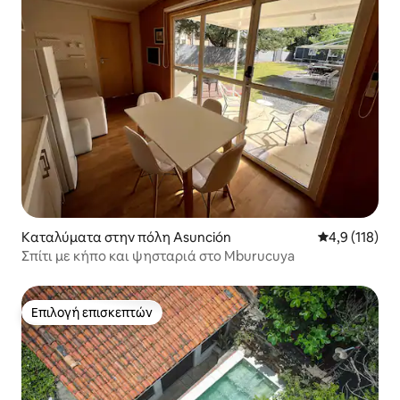
Καταλύματα στην πόλη Asunción
Μέση βαθμολο
4,9 (118)
Σπίτι με κήπο και ψησταριά στο Mburucuya
Επιλογή επισκεπτών
Επιλογή επισκεπτών