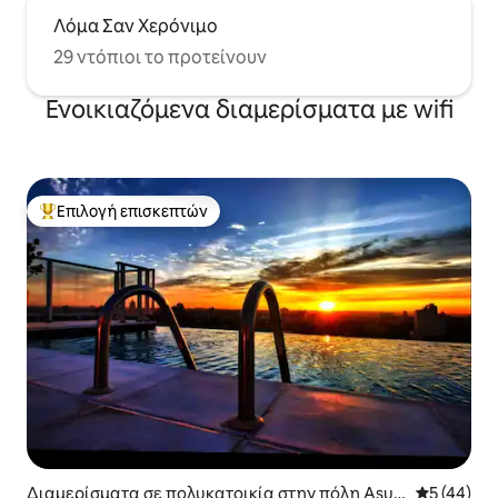
Λόμα Σαν Χερόνιμο
29 ντόπιοι το προτείνουν
Ενοικιαζόμενα διαμερίσματα με wifi
Επιλογή επισκεπτών
Κορυφαία επιλογή επισκεπτών
Διαμερίσματα σε πολυκατοικία στην πόλη Asun
Μέση βαθμο
5 (44)