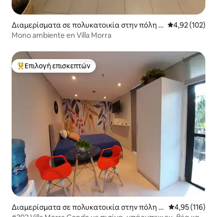
Διαμερίσματα σε πολυκατοικία στην πόλη A
Μέση βαθμολογί
4,92 (102)
sunción
Mono ambiente en Villa Morra
Επιλογή επισκεπτών
Κορυφαία επιλογή επισκεπτών
Διαμερίσματα σε πολυκατοικία στην πόλη A
Μέση βαθμολογ
4,95 (116)
sunción