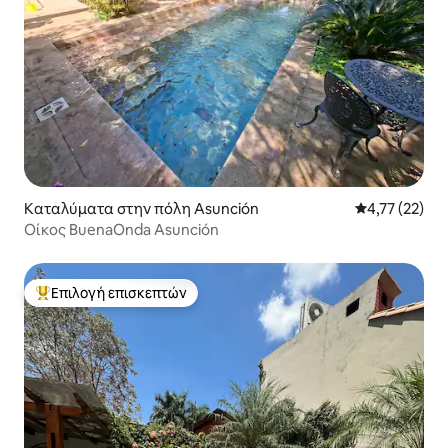
Καταλύματα στην πόλη Asunción
Μέση βαθμολο
4,77 (22)
Οίκος BuenaOnda Asunción
Επιλογή επισκεπτών
Κορυφαία επιλογή επισκεπτών