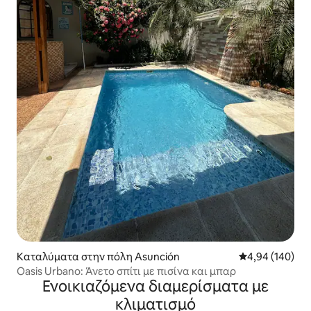
Καταλύματα στην πόλη Asunción
Μέση βαθμολογί
4,94 (140)
Oasis Urbano: Άνετο σπίτι με πισίνα και μπαρ
Ενοικιαζόμενα διαμερίσματα με
κλιματισμό