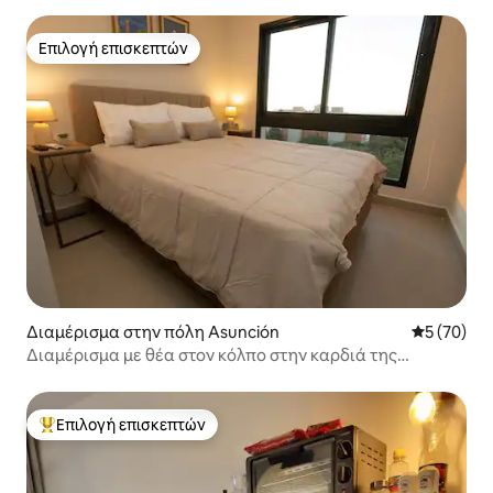
Επιλογή επισκεπτών
Επιλογή επισκεπτών
Διαμέρισμα στην πόλη Asunción
Μέση βαθμο
5 (70)
Διαμέρισμα με θέα στον κόλπο στην καρδιά της
Ασουνσιόν
Επιλογή επισκεπτών
Κορυφαία επιλογή επισκεπτών