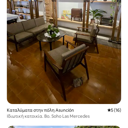
Καταλύματα στην πόλη Asunción
Μέση βαθμο
5 (16)
Ιδιωτική κατοικία. Bo. Soho Las Mercedes