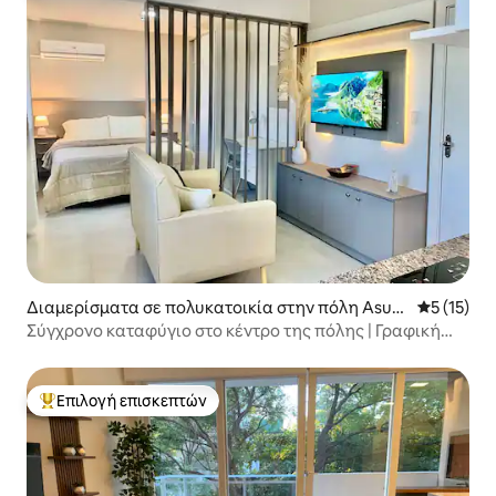
Διαμερίσματα σε πολυκατοικία στην πόλη Asun
Μέση βαθμ
5 (15)
ción
Σύγχρονο καταφύγιο στο κέντρο της πόλης | Γραφική
θέα + κλιματιστικό + πλυντήριο
Επιλογή επισκεπτών
Κορυφαία επιλογή επισκεπτών