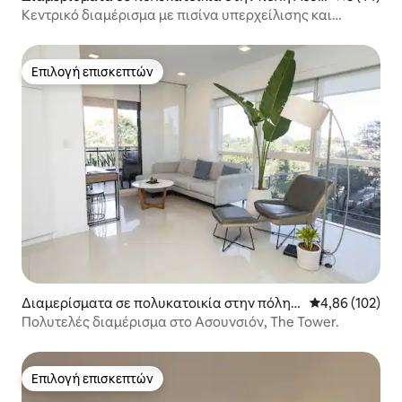
ción
Κεντρικό διαμέρισμα με πισίνα υπερχείλισης και
πάρκινγκ
Επιλογή επισκεπτών
Επιλογή επισκεπτών
Διαμερίσματα σε πολυκατοικία στην πόλη
Μέση βαθμολογί
4,86 (102)
Asunción
Πολυτελές διαμέρισμα στο Ασουνσιόν, The Tower.
Επιλογή επισκεπτών
Επιλογή επισκεπτών