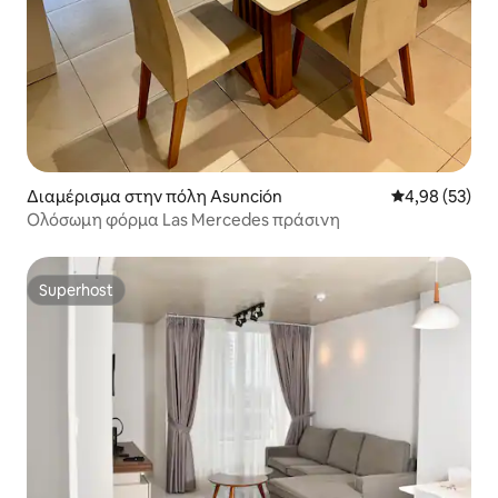
Διαμέρισμα στην πόλη Asunción
Μέση βαθμολογ
4,98 (53)
Ολόσωμη φόρμα Las Mercedes πράσινη
Superhost
Superhost