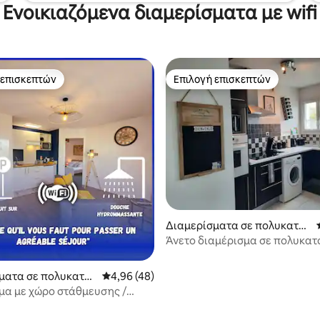
Ενοικιαζόμενα διαμερίσματα με wifi
 επισκεπτών
Επιλογή επισκεπτών
 επισκεπτών
Επιλογή επισκεπτών
Διαμερίσματα σε πολυκατοι
κία
Άνετο διαμέρισμα σε πολυκατο
ματα σε πολυκατοι
Μέση βαθμολογία: 4,96 στα 5, 48 κριτικές
4,96 (48)
μα με χώρο στάθμευσης /
ο κέντρο