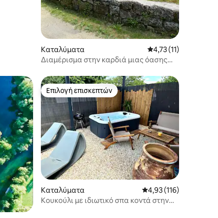
Καταλύματα
Μέση βαθμολογία: 4,7
4,73 (11)
Διαμέρισμα στην καρδιά μιας όασης
πρασίνου, 2 υπνοδωμάτια.
Επιλογή επισκεπτών
Επιλογή επισκεπτών
Καταλύματα
Μέση βαθμολογία: 4,93
4,93 (116)
Κουκούλι με ιδιωτικό σπα κοντά στην
Ανγκουλέμ