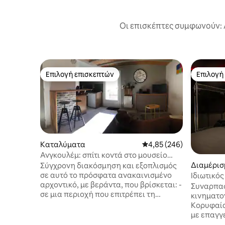
Οι επισκέπτες συμφωνούν: 
Επιλογή επισκεπτών
Επιλογή
Επιλογή επισκεπτών
Επιλογή
Καταλύματα
Μέση βαθμολογία: 4,85 
4,85 (246)
Ανγκουλέμ: σπίτι κοντά στο μουσείο
κόμικς
Διαμέρισ
Σύγχρονη διακόσμηση και εξοπλισμός
σε αυτό το πρόσφατα ανακαινισμένο
Ιδιωτικός
αρχοντικό, με βεράντα, που βρίσκεται: -
Angoule
Συναρπασ
σε μια περιοχή που επιτρέπει τη
κινηματο
στάθμευση του αυτοκινήτου σας και
Κορυφαία
την πρόσβαση σε διάφορα
με επαγγ
καταστήματα με τα πόδια. - 50 μέτρα
κινηματο