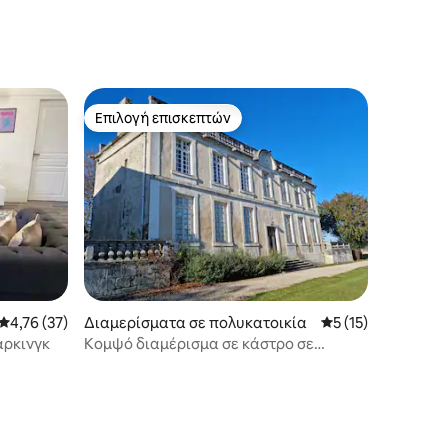
Επιλογή επισκεπτών
Επιλογή επισκεπτών
Μέση βαθμολογία: 4,76 στα 5, 37 κριτικές
4,76 (37)
Διαμερίσματα σε πολυκατοικία
Μέση βαθμολογία: 
5 (15)
άρκινγκ
Κομψό διαμέρισμα σε κάστρο σε
ιδιωτικό κτήμα