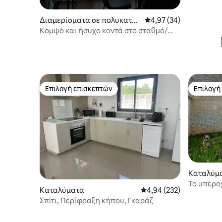
Διαμερίσματα σε πολυκατοι
Μέση βαθμολογία: 4,97
4,97 (34)
κία
Κομψό και ήσυχο κοντά στο σταθμό/
κέντρο με πάρκινγκ
Επιλογή επισκεπτών
Επιλογή
Επιλογή επισκεπτών
Επιλογή
Καταλύμ
Το υπέροχ
Καταλύματα
Μέση βαθμολογία: 4,94 
4,94 (232)
Σπίτι, Περίφραξη κήπου, Γκαράζ