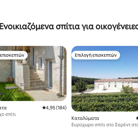
 στα 5, 34 κριτικές
Ενοικιαζόμενα σπίτια για οικογένειε
 επισκεπτών
Επιλογή επισκεπτών
 επισκεπτών
Επιλογή επισκεπτών
ατα
Μέση βαθμολογία: 4,95 στα 5, 184 κριτικές
4,95 (184)
ο σπίτι
στα 5, 232 κριτικές
Καταλύματα
Ευρύχωρο σπίτι στο Σαρέντ στ
του αμπελώνα