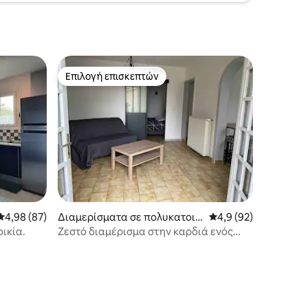
Επιλογή επισκεπτών
Επιλογή επισκεπτών
Μέση βαθμολογία: 4,98 στα 5, 87 κριτικές
4,98 (87)
Διαμερίσματα σε πολυκατοικ
Μέση βαθμολογία: 4,
4,9 (92)
ία
ικία.
Ζεστό διαμέρισμα στην καρδιά ενός
χωριού