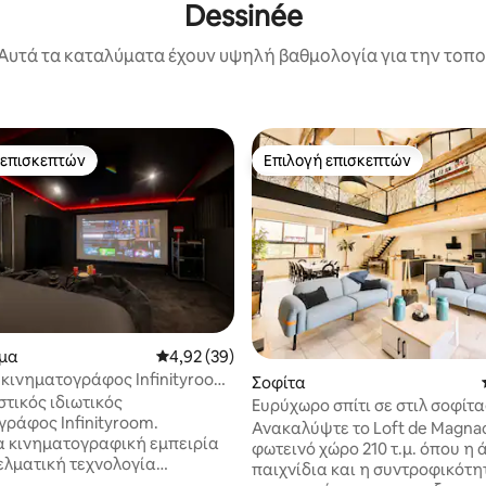
Dessinée
Αυτά τα καταλύματα έχουν υψηλή βαθμολογία για την τοποθ
 επισκεπτών
Επιλογή επισκεπτών
 επισκεπτών
Επιλογή επισκεπτών
στα 5, 246 κριτικές
μα
Μέση βαθμολογία: 4,92 στα 5, 39 κριτικές
4,92 (39)
 κινηματογράφος Infinityroom
Σοφίτα
me
τικός ιδιωτικός
Ευρύχωρο σπίτι σε στιλ σοφίτα
γράφος Infinityroom.
μπιλιάρδο
Ανακαλύψτε το Loft de Magnac
 κινηματογραφική εμπειρία
φωτεινό χώρο 210 τ.μ. όπου η 
ελματική τεχνολογία
παιχνίδια και η συντροφικότη
γράφου. Οθόνη XXL,