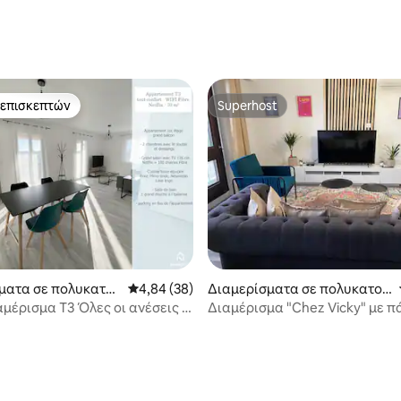
στα 5, 182 κριτικές
 επισκεπτών
Superhost
 επισκεπτών
Superhost
ματα σε πολυκατοι
Μέση βαθμολογία: 4,84 στα 5, 38 κριτικές
4,84 (38)
Διαμερίσματα σε πολυκατοι
κία
αμέρισμα T3 Όλες οι ανέσεις -
Διαμέρισμα "Chez Vicky" με π
ix