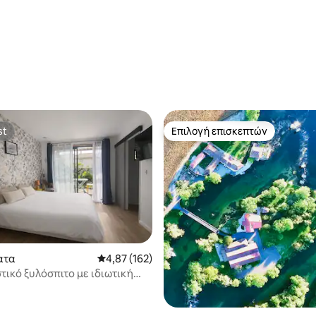
st
Επιλογή επισκεπτών
st
Επιλογή επισκεπτών
ατα
Μέση βαθμολογία: 4,87 στα 5, 162 κριτικές
4,87 (162)
5 στα 5, 8 κριτικές
τικό ξυλόσπιτο με ιδιωτική
και κλιματισμό