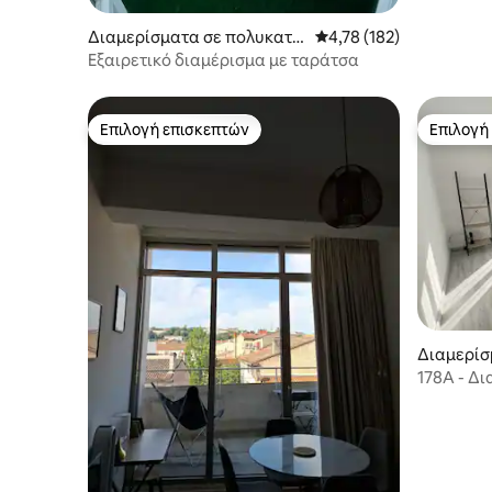
Διαμερίσματα σε πολυκατο
Μέση βαθμολογία: 4,78 
4,78 (182)
ικία
Εξαιρετικό διαμέρισμα με ταράτσα
Επιλογή επισκεπτών
Επιλογή
Επιλογή επισκεπτών
Επιλογή
Διαμερίσ
κία
178Α - Δι
Wifi Netfl