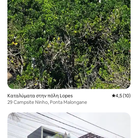
Καταλύματα στην πόλη Lopes
Μέση βαθμολ
4,5 (10)
29 Campsite Ninho, Ponta Malongane