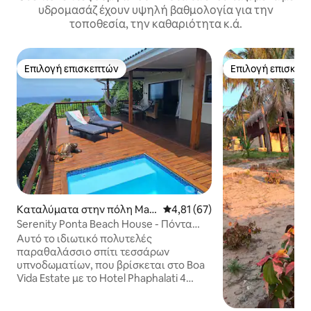
υδρομασάζ έχουν υψηλή βαθμολογία για την
τοποθεσία, την καθαριότητα κ.ά.
Επιλογή επισκεπτών
Επιλογή επισκεπ
Επιλογή επισκεπτών
Επιλογή επισκεπ
Καταλύματα στην πόλη Mat
Μέση βαθμολογία: 4,81 στα 5, 
4,81 (67)
utuíne District
Serenity Ponta Beach House - Πόντα
Μαλόνγκανε
Αυτό το ιδιωτικό πολυτελές
παραθαλάσσιο σπίτι τεσσάρων
υπνοδωματίων, που βρίσκεται στο Boa
Vida Estate με το Hotel Phaphalati 4
χιλιόμετρα βόρεια της Ponta
Malongane στη Μοζαμβίκη, είναι