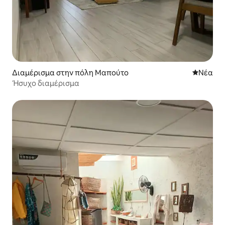
Διαμέρισμα στην πόλη Μαπούτο
Νέος χώ
Νέα
Ήσυχο διαμέρισμα