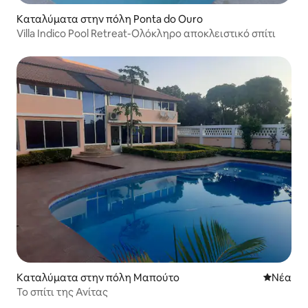
Καταλύματα στην πόλη Ponta do Ouro
Villa Indico Pool Retreat-Ολόκληρο αποκλειστικό σπίτι
Καταλύματα στην πόλη Μαπούτο
Νέος χώ
Νέα
Το σπίτι της Ανίτας