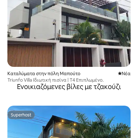
Καταλύματα στην πόλη Μαπούτο
Νέος χώ
Νέα
Triunfo Villa Ιδιωτική πισίνα | T4 Επιπλωμένο.
Ενοικιαζόμενες βίλες με τζακούζι
Superhost
Superhost