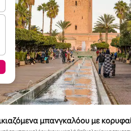
ε να πλοηγηθείτε στη σελίδα με τα κουμπιά πάνω και κάτω βέλους, ν
ικιαζόμενα μπανγκαλόου με κορυφα