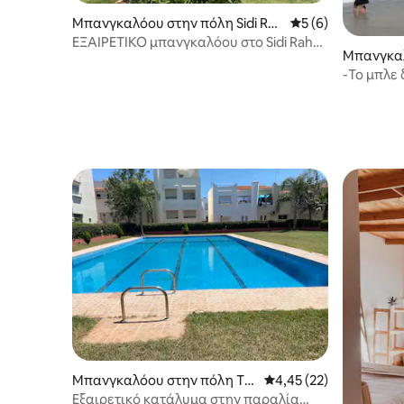
Μπανγκαλόου στην πόλη Sidi Rah
Μέση βαθμολογία: 
5 (6)
al Chatai
ΕΞΑΙΡΕΤΙΚΟ μπανγκαλόου στο Sidi Rahal
Μπανγκαλ
με πισίνα
rat
-Το μπλε δίχτ
στο νερό
Μπανγκαλόου στην πόλη Te
Μέση βαθμολογία: 4,45
4,45 (22)
mara
Εξαιρετικό κατάλυμα στην παραλία