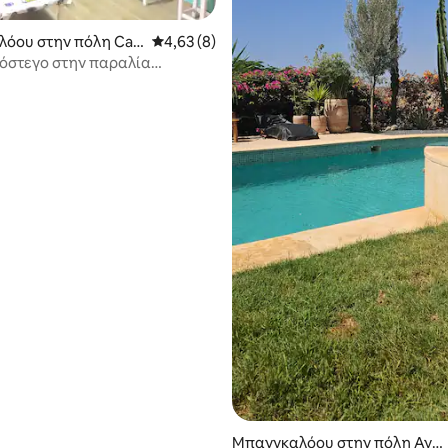
όου στην πόλη Cas
Μέση βαθμολογία: 4,63 στα 5, 8 κριτικές
4,63 (8)
ettat
όστεγο στην παραλία
an
Μπανγκαλόου στην πόλη Αγκ