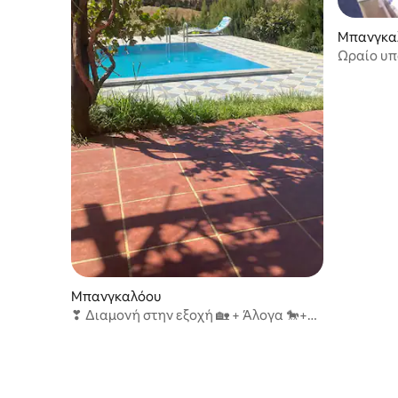
Μπανγκαλ
ablanca-S
Ωραίο υπ
manesm
Μπανγκαλόου
❣ Διαμονή στην εξοχή 🏡 + Άλογα 🐎+❣
Οδηγός ΠΕΡΙΛΑΜΒΑΝΕΤΑΙ