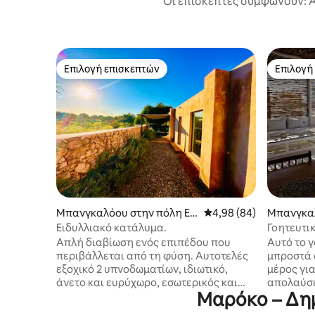
Οι επισκέπτες συμφωνούν: Α
Επιλογή επισκεπτών
Επιλογή
Επιλογή επισκεπτών
Επιλογή
Μπανγκαλόου στην πόλη Εσ
Μέση βαθμολογία: 4,98
4,98 (84)
Μπανγκαλ
σαουίρα
age de Bo
Ειδυλλιακό κατάλυμα.
Γοητευτι
μπανγκαλ
Απλή διαβίωση ενός επιπέδου που
Αυτό το 
περιβάλλεται από τη φύση. Αυτοτελές
μπροστά 
εξοχικό 2 υπνοδωματίων, ιδιωτικό,
μέρος γι
άνετο και ευρύχωρο, εσωτερικός και
απολαύσε
Μαρόκο – Δημ
εξωτερικός χώρος. Απομονωμένοι
ηλιοβασι
εξωτερικοί χώροι καθιστικού,
Ατλαντικ