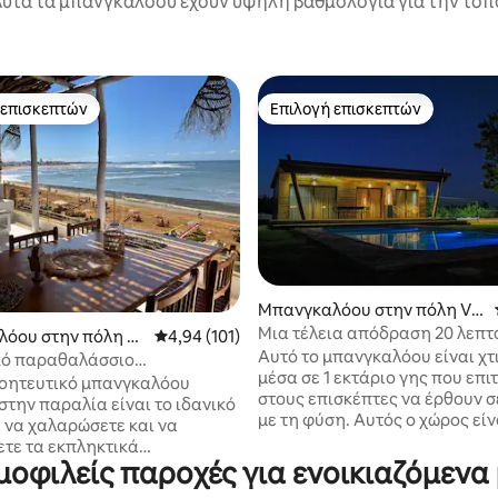
υτά τα μπανγκαλόου έχουν υψηλή βαθμολογία για την τοπο
 επισκεπτών
Επιλογή επισκεπτών
 επισκεπτών
Επιλογή επισκεπτών
Μπανγκαλόου στην πόλη Vill
age El Aarjate
Μια τέλεια απόδραση 20 λεπ
 στα 5, 84 κριτικές
όου στην πόλη Pl
Μέση βαθμολογία: 4,94 στα 5, 101 κριτικές
4,94 (101)
Αυτό το μπανγκαλόου είναι χτ
uznika
κό παραθαλάσσιο
μέσα σε 1 εκτάριο γης που επι
όου με εκπληκτική θέα
γοητευτικό μπανγκαλόου
στους επισκέπτες να έρθουν 
στην παραλία είναι το ιδανικό
με τη φύση. Αυτός ο χώρος είν
α να χαλαρώσετε και να
ιδανικός για οικογένειες που 
τε τα εκπληκτικά
ξεφύγουν από την πόλη, αλλά 
οφιλείς παροχές για ενοικιαζόμεν
λέματα πάνω από τον
ακόμα σε κοντινή απόσταση μ
ό. Με άμεση πρόσβαση στην