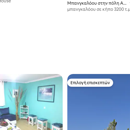
 House
Μπανγκαλόου στην πόλη Αγ
καντίρ
μπανγκαλόου σε κήπο 3200 τ.μ
5 στα 5, 3 κριτικές
Επιλογή επισκεπτών
Επιλογή επισκεπτών