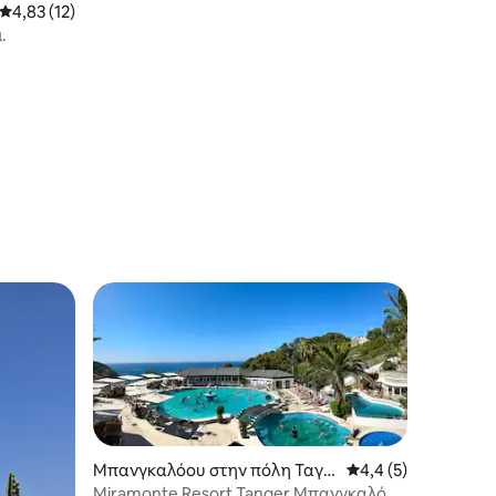
Μέση βαθμολογία: 4,83 στα 5, 12 κριτικές
4,83 (12)
.
Μπανγκαλόου στην πόλη Ταγγ
Μέση βαθμολογία: 4
4,4 (5)
έρη
Miramonte Resort Tanger Μπανγκαλόου