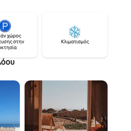
για ένα μαγικό ηλιοβασίλεμα.
ό το
Απολαύστε τις υπέροχες παραλίες του
από την
Sidi kaouki όπου μπορείτε να κάνετε
σέρφινγκ, kite surf, ιππασία, βόλτες με
τετράτροχο και πολλές άλλες
ρεάν
δραστηριότητες! Κάντε μια μικρή βόλτα
άν χώρος
μέχρι το σπίτι με την πισίνα μας και
ευσης στην
Κλιματισμός
απολαύστε ένα δροσιστικό μπάνιο στην
οκτησία
πισίνα με θέα στον ωκεανό. Αυτό το
θαυμάσιο κτήμα σας περιμένει.
λόου