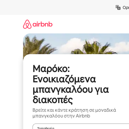
Μετάβαση
Ορι
στο
περιεχόμενο
Μαρόκο:
Ενοικιαζόμενα
μπανγκαλόου για
διακοπές
Βρείτε και κάντε κράτηση σε μοναδικά
μπανγκαλόου στην Airbnb
Τοποθεσία