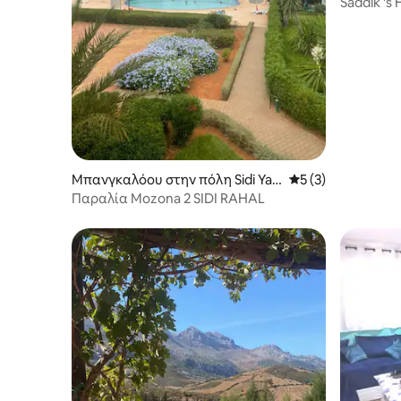
haouen
Saddik 's
Μπανγκαλόου στην πόλη Sidi Yaa
Μέση βαθμολογία: 
5 (3)
qoub
Παραλία Mozona 2 SIDI RAHAL