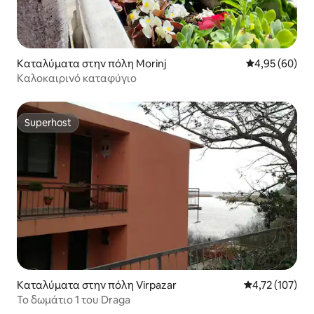
Καταλύματα στην πόλη Morinj
Μέση βαθμολογ
4,95 (60)
Καλοκαιρινό καταφύγιο
Superhost
Superhost
Καταλύματα στην πόλη Virpazar
Μέση βαθμολογ
4,72 (107)
Το δωμάτιο 1 του Draga