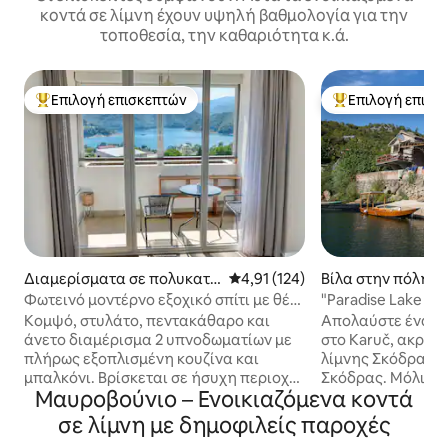
κοντά σε λίμνη έχουν υψηλή βαθμολογία για την
τοποθεσία, την καθαριότητα κ.ά.
Επιλογή επισκεπτών
Επιλογή επισκ
Κορυφαία επιλογή επισκεπτών
Κορυφαία επιλογ
Διαμερίσματα σε πολυκατο
Μέση βαθμολογία: 4,91 στα 5, 1
4,91 (124)
Βίλα στην πόλη Ce
ικία στην πόλη Pluzine
Φωτεινό μοντέρνο εξοχικό σπίτι με θέα
"Paradise Lake Ho
στη λίμνη
Πάρκο Skadar Lak
Κομψό, στυλάτο, πεντακάθαρο και
Απολαύστε ένα ευ
άνετο διαμέρισμα 2 υπνοδωματίων με
στο Karuč, ακριβώ
πλήρως εξοπλισμένη κουζίνα και
λίμνης Σκόδρας σ
μπαλκόνι. Βρίσκεται σε ήσυχη περιοχή
Σκόδρας. Μόλις 20 χλμ. από την
Μαυροβούνιο – Ενοικιαζόμενα κοντά
με υπέροχη θέα. Εδώ μπορείτε να
Ποντγκόριτσα και 
βυθιστείτε στην ειρήνη και τη γαλήνη
Μπούντβα, αυτό 
σε λίμνη με δημοφιλείς παροχές
που περιβάλλεται από σύγχρονες
προσφέρει 2 υπνο