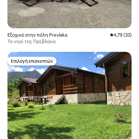
Εξοχικό στην πόλη Prevlaka
Μέση βαθμολογ
4,79 (33)
Το νησί της Πρεβλάκα
Επιλογή επισκεπτών
Επιλογή επισκεπτών