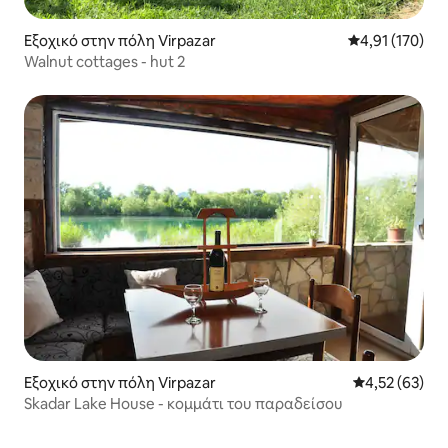
Εξοχικό στην πόλη Virpazar
Μέση βαθμολογ
4,91 (170)
Walnut cottages - hut 2
Εξοχικό στην πόλη Virpazar
Μέση βαθμολογ
4,52 (63)
Skadar Lake House - κομμάτι του παραδείσου