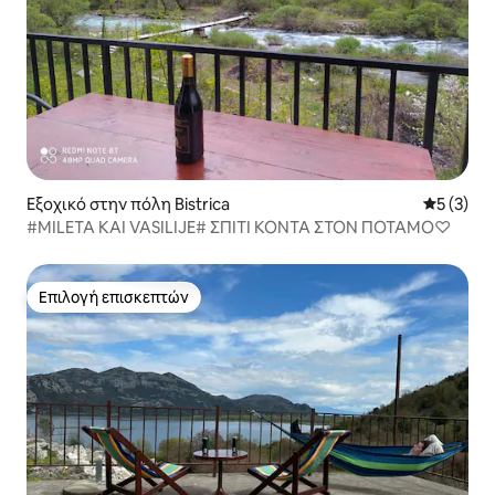
Εξοχικό στην πόλη Bistrica
Μέση βαθμ
5 (3)
#MILETA ΚΑΙ VASILIJE# ΣΠΙΤΙ ΚΟΝΤΑ ΣΤΟΝ ΠΟΤΑΜΟ♡
Επιλογή επισκεπτών
Επιλογή επισκεπτών