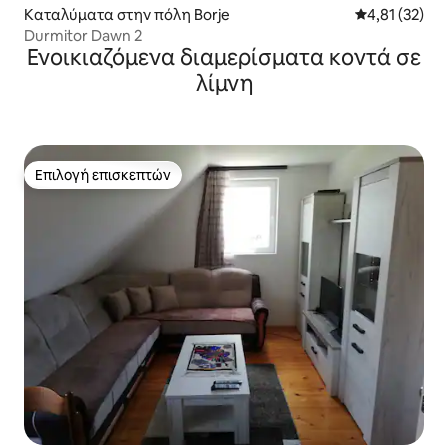
Καταλύματα στην πόλη Borje
Μέση βαθμολο
4,81 (32)
Durmitor Dawn 2
Ενοικιαζόμενα διαμερίσματα κοντά σε
λίμνη
Επιλογή επισκεπτών
Επιλογή επισκεπτών