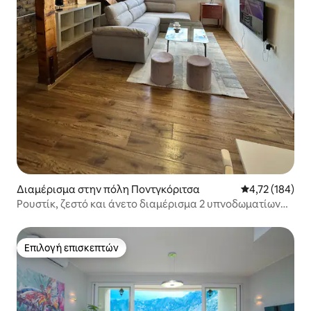
Διαμέρισμα στην πόλη Ποντγκόριτσα
Μέση βαθμολογί
4,72 (184)
Ρουστίκ, ζεστό και άνετο διαμέρισμα 2 υπνοδωματίων
στο κέντρο της πόλης
Επιλογή επισκεπτών
Επιλογή επισκεπτών