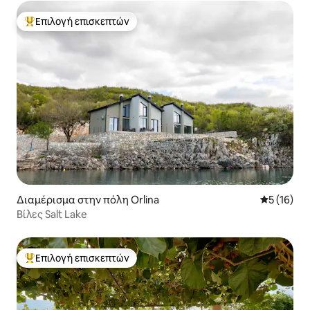
Επιλογή επισκεπτών
Κορυφαία επιλογή επισκεπτών
Διαμέρισμα στην πόλη Orlina
Μέση βαθμο
5 (16)
Βίλες Salt Lake
Επιλογή επισκεπτών
Κορυφαία επιλογή επισκεπτών