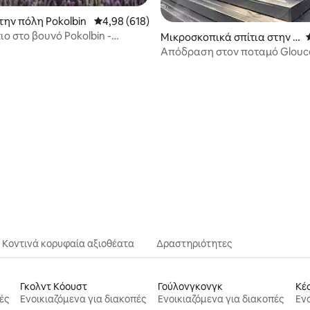
την πόλη Pokolbin
Μέση βαθμολογία: 4,98 στα 5, 618 κριτικές
4,98 (618)
ιο στο βουνό Pokolbin -
Μικροσκοπικά σπίτια στην π
κή θέα!
όλη Bundook
Απόδραση στον ποταμό Glouc
στα 5, 255 κριτικές
Κοντινά κορυφαία αξιοθέατα
Δραστηριότητες
Γκολντ Κόουστ
Γούλονγκονγκ
Κέ
ές
Ενοικιαζόμενα για διακοπές
Ενοικιαζόμενα για διακοπές
Ενο