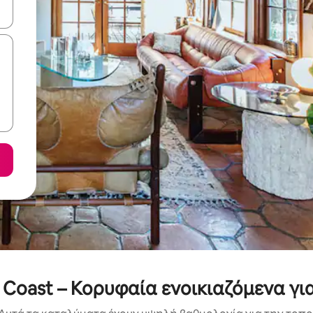
ε να πλοηγηθείτε στη σελίδα με τα κουμπιά πάνω και κάτω βέλους, ν
 Coast – Κορυφαία ενοικιαζόμενα γι