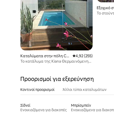
Εξοχικό σ
Το στούντ
Εκπληκτι
Καταλύματα στην πόλη Cre
Μέση βαθμολογία: 4,92 
4,92 (255)
scent Head
Το κατάλυμα της Kiana Θερμαινόμενη
πισίνα, θέα, τζάκι, κατοικίδια
επιτρέπονται
Προορισμοί για εξερεύνηση
Κοντινοί προορισμοί
Άλλοι τύποι καταλυμάτων
Σίδνεϊ
Μπρίσμπεϊν
Ενοικιαζόμενα για διακοπές
Ενοικιαζόμενα για διακοπ