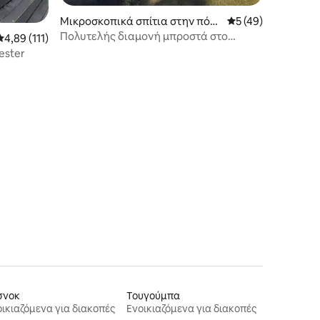
Μικροσκοπικά σπίτια στην πόλ
Μέση βαθμολογία: 
5 (49)
η Old Bar
Πολυτελής διαμονή μπροστά στο
Μέση βαθμολογία: 4,89 στα 5, 111 κριτικές
4,89 (111)
ποτάμι | Σάουνα και μπάνιο ευεξίας
ester
σνοκ
Τουγούμπα
ικιαζόμενα για διακοπές
Ενοικιαζόμενα για διακοπές