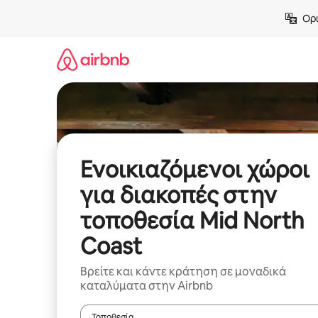
Μετάβαση
Ορι
στο
περιεχόμενο
Ενοικιαζόμενοι χώροι
για διακοπές στην
τοποθεσία Mid North
Coast
Βρείτε και κάντε κράτηση σε μοναδικά
καταλύματα στην Airbnb
Τοποθεσία