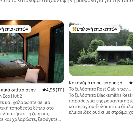
Αυτά τα καταλύματα έχουν υψηλή βαθμολογία για την τοποθ
γή επισκεπτών
Επιλογή επισκεπτών
α επιλογή επισκεπτών
Κορυφαία επιλογή επισκεπτών
Καταλύματα σε φάρμες στ
Μ
ην πόλη Bellbrook
Το ξυλόσπιτο Rest Cabin των
πικά σπίτια στην π
Μέση βαθμολογία: 4,95 στα 5, 111 κριτικές
4,95 (111)
Σιδηρουργών, μέσα στο ρυάκι 
Το ξυλόσπιτο Blacksmiths Rest
rk
n Eco Hut 2
δάσους
παράδειγμα της ρομαντικής ι
ε και χαλαρώστε σε μια
καταφυγίου-ξυλόσπιτου δίπλα
τική τοποθεσία δίπλα στο
ελικοειδές ρυάκι με στρώμα χ
ανάμεσα σε βραχώδεις όχθες,
ε και χαλαρώστε, ξεφύγετε
λιβάδια και δάσος Ελάτε να
ηφιακό κόσμο - χωρίς WiFi ή
αναζωπυρώσετε το αυθεντικό
ποδοχή, περιτριγυρισμένοι
στα 5, 137 κριτικές