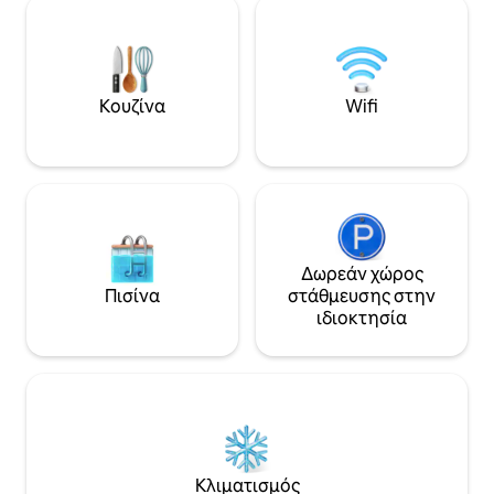
bedrooms and the posh poolside deck.
end tables and a b
Life is good here!
4-seat dining, and
Κουζίνα
Wifi
Δωρεάν χώρος
Πισίνα
στάθμευσης στην
ιδιοκτησία
Κλιματισμός