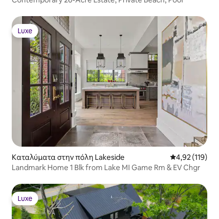
Luxe
Luxe
Καταλύματα στην πόλη Lakeside
Μέση βαθμολογ
4,92 (119)
Landmark Home 1 Blk from Lake MI Game Rm & EV Chgr
Luxe
Luxe