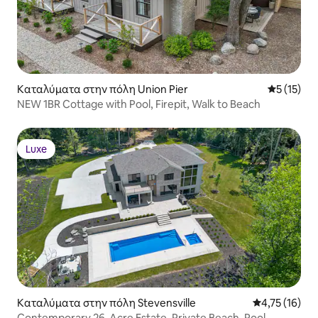
Καταλύματα στην πόλη Union Pier
Μέση βαθμ
5 (15)
NEW 1BR Cottage with Pool, Firepit, Walk to Beach
Luxe
Luxe
Καταλύματα στην πόλη Stevensville
Μέση βαθμολο
4,75 (16)
Contemporary 26-Acre Estate, Private Beach, Pool