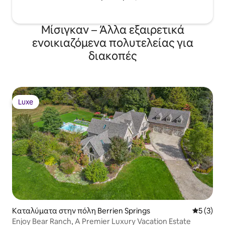
Μίσιγκαν – Άλλα εξαιρετικά
ενοικιαζόμενα πολυτελείας για
διακοπές
Luxe
Luxe
Καταλύματα στην πόλη Berrien Springs
Μέση βαθμ
5 (3)
Enjoy Bear Ranch, A Premier Luxury Vacation Estate