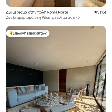
Διαμέρισμα στην πόλη Roma Norte
Μέση βαθμ
5 (15)
Ζεν διαμέρισμα στη Ρώμη με κλιματιστικό
Επιλογή επισκεπτών
Κορυφαία επιλογή επισκεπτών