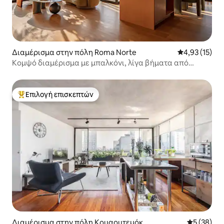
Διαμέρισμα στην πόλη Roma Norte
Μέση βαθμολο
4,93 (15)
Κομψό διαμέρισμα με μπαλκόνι, λίγα βήματα από
καφετέρια
Επιλογή επισκεπτών
Κορυφαία επιλογή επισκεπτών
Διαμέρισμα στην πόλη Κουαουτεμόκ
Μέση βαθμο
5 (38)