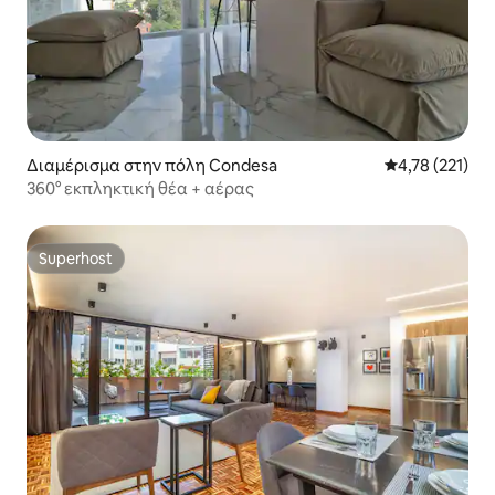
Διαμέρισμα στην πόλη Condesa
Μέση βαθμολογ
4,78 (221)
360° εκπληκτική θέα + αέρας
Superhost
Superhost