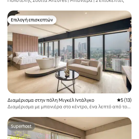
Πολυτελής Σουίτα Anzures | Μπανιέρα | 2 Επισκέπτες
Επιλογή επισκεπτών
Επιλογή επισκεπτών
Διαμέρισμα στην πόλη Μιγκέλ Ιντάλγκο
Μέση βαθμ
5 (13)
Διαμέρισμα με μπανιέρα στο κέντρο, ένα λεπτό από το
Polanco
Superhost
Superhost