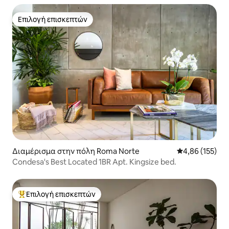
Επιλογή επισκεπτών
Επιλογή επισκεπτών
Διαμέρισμα στην πόλη Roma Norte
Μέση βαθμολογί
4,86 (155)
Condesa's Best Located 1BR Apt. Kingsize bed.
Επιλογή επισκεπτών
Κορυφαία επιλογή επισκεπτών