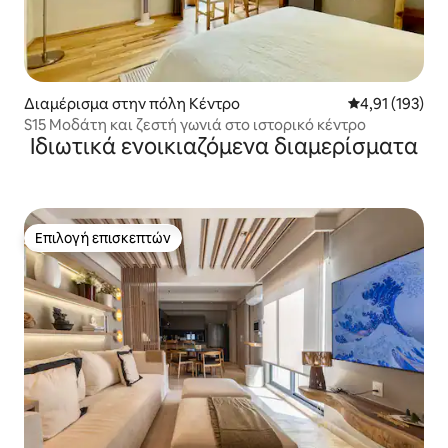
Διαμέρισμα στην πόλη Κέντρο
Μέση βαθμολογ
4,91 (193)
S15 Μοδάτη και ζεστή γωνιά στο ιστορικό κέντρο
Ιδιωτικά ενοικιαζόμενα διαμερίσματα
Επιλογή επισκεπτών
Επιλογή επισκεπτών