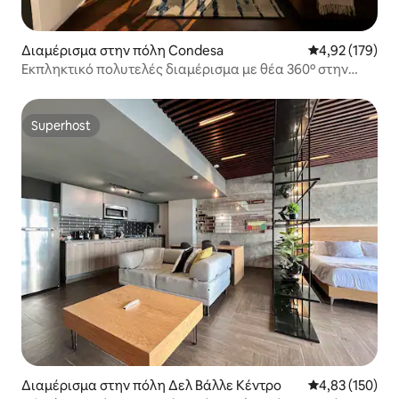
Διαμέρισμα στην πόλη Condesa
Μέση βαθμολογί
4,92 (179)
Εκπληκτικό πολυτελές διαμέρισμα με θέα 360º στην
πόλη
Superhost
Superhost
Διαμέρισμα στην πόλη Δελ Βάλλε Κέντρο
Μέση βαθμολογί
4,83 (150)