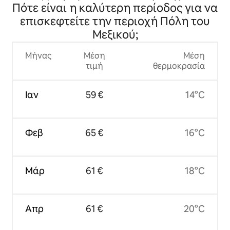
Πότε είναι η καλύτερη περίοδος για να
Μεταρρύθμισης
επισκεφτείτε την περιοχή Πόλη του
Μεξικού;
Μήνας
Μέση
Μέση
τιμή
θερμοκρασία
Ιαν
59 €
14°C
Φεβ
65 €
16°C
Μάρ
61 €
18°C
Απρ
61 €
20°C