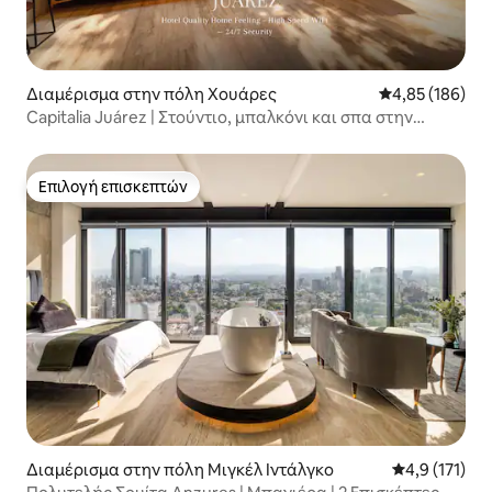
Διαμέρισμα στην πόλη Χουάρες
Μέση βαθμολογί
4,85 (186)
Capitalia Juárez | Στούντιο, μπαλκόνι και σπα στην
ταράτσα
Επιλογή επισκεπτών
Επιλογή επισκεπτών
Διαμέρισμα στην πόλη Μιγκέλ Ιντάλγκο
Μέση βαθμολο
4,9 (171)