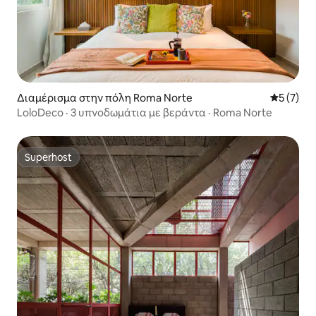
Διαμέρισμα στην πόλη Roma Norte
Μέση βαθμ
5 (7)
LoloDeco · 3 υπνοδωμάτια με βεράντα · Roma Norte
Superhost
Superhost