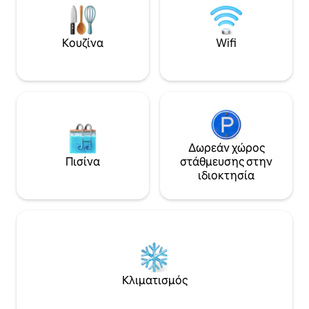
της Ρώμης/Condesa, δύο ζωντανές
τηλεόραση για να
γειτονιές στην Πόλη του Μεξικού, αυτή
σειρές και τις ται
η περιοχή μαγεύει με τη μποέμικη
είναι πλήρης και 
Κουζίνα
Wifi
γοητεία και την καλλιτεχνική της
χρειάζεστε. Το ηλ
ατμόσφαιρα. Γνωστή για την γκαλερί
όμορφο. Θα λατρέ
τέχνης
Δωρεάν χώρος
Πισίνα
στάθμευσης στην
ιδιοκτησία
Κλιματισμός