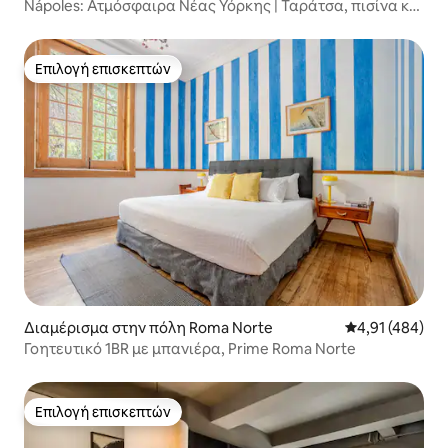
Nápoles: Ατμόσφαιρα Νέας Υόρκης | Ταράτσα, πισίνα και
σπα
Επιλογή επισκεπτών
Επιλογή επισκεπτών
Διαμέρισμα στην πόλη Roma Norte
Μέση βαθμολογί
4,91 (484)
Γοητευτικό 1BR με μπανιέρα, Prime Roma Norte
Επιλογή επισκεπτών
Επιλογή επισκεπτών