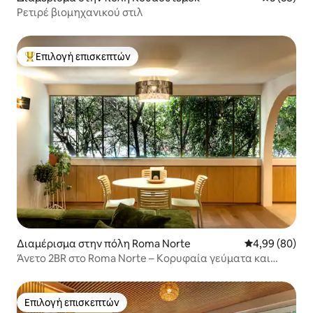
Ρετιρέ βιομηχανικού στιλ
Επιλογή επισκεπτών
Κορυφαία επιλογή επισκεπτών
Διαμέρισμα στην πόλη Roma Norte
Μέση βαθμολογ
4,99 (80)
Άνετο 2BR στο Roma Norte – Κορυφαία γεύματα και
πολιτισμός
Επιλογή επισκεπτών
Επιλογή επισκεπτών