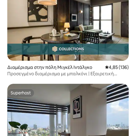
Διαμέρισμα στην πόλη Μιγκέλ Ιντάλγκο
Μέση βαθμολογί
4,85 (136)
Προσεγμένο διαμέρισμα με μπαλκόνι | Εξαιρετική
περιοχή + ταράτσα
Superhost
Superhost