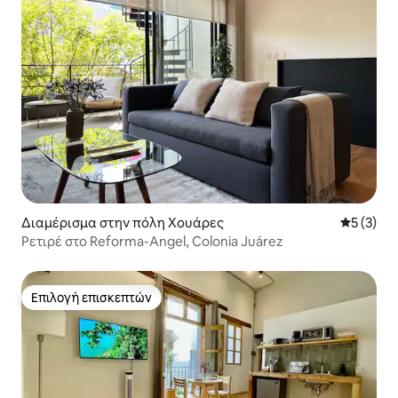
Διαμέρισμα στην πόλη Χουάρες
Μέση βαθμ
5 (3)
Ρετιρέ στο Reforma-Angel, Colonia Juárez
Επιλογή επισκεπτών
Επιλογή επισκεπτών