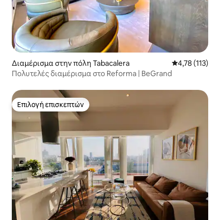
Διαμέρισμα στην πόλη Tabacalera
Μέση βαθμολογ
4,78 (113)
Πολυτελές διαμέρισμα στο Reforma | BeGrand
Επιλογή επισκεπτών
Επιλογή επισκεπτών