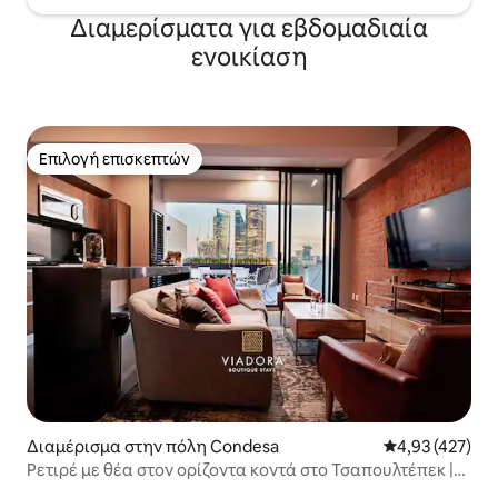
Διαμερίσματα για εβδομαδιαία
ενοικίαση
Επιλογή επισκεπτών
Επιλογή επισκεπτών
Διαμέρισμα στην πόλη Condesa
Μέση βαθμολογί
4,93 (427)
Ρετιρέ με θέα στον ορίζοντα κοντά στο Τσαπουλτέπεκ |
Condesa