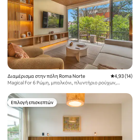
Διαμέρισμα στην πόλη Roma Norte
Μέση βαθμολογ
4,93 (14)
Magical For 6 Ρώμη, μπαλκόνι, πλυντήριο ρούχων,
γραφείο
Επιλογή επισκεπτών
Επιλογή επισκεπτών