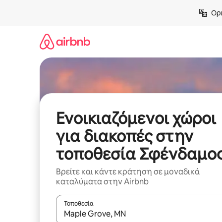
Μετάβαση
Ορι
στο
περιεχόμενο
Ενοικιαζόμενοι χώροι
για διακοπές στην
τοποθεσία Σφένδαμο
Βρείτε και κάντε κράτηση σε μοναδικά
καταλύματα στην Airbnb
Τοποθεσία
Όταν τα αποτελέσματα είναι διαθέσιμα, μπορείτ