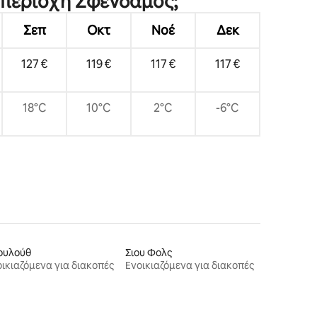
ν περιοχή Σφένδαμος;
Σεπ
Οκτ
Νοέ
Δεκ
127 €
119 €
117 €
117 €
18°C
10°C
2°C
-6°C
ουλούθ
Σιου Φολς
ικιαζόμενα για διακοπές
Ενοικιαζόμενα για διακοπές