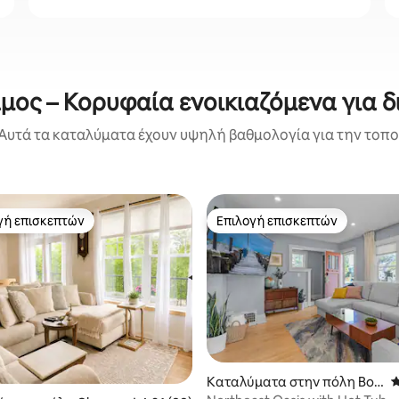
μος – Κορυφαία ενοικιαζόμενα για δ
Αυτά τα καταλύματα έχουν υψηλή βαθμολογία για την τοποθ
γή επισκεπτών
Επιλογή επισκεπτών
α επιλογή επισκεπτών
Επιλογή επισκεπτών
Καταλύματα στην πόλη Βορ
Μ
ειοανατολική Μινεάπολη