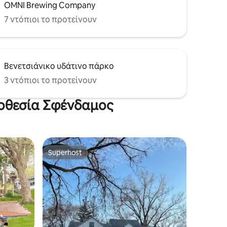
OMNI Brewing Company
7 ντόπιοι το προτείνουν
Βενετσιάνικο υδάτινο πάρκο
3 ντόπιοι το προτείνουν
ποθεσία Σφένδαμος
Superhost
Superhost