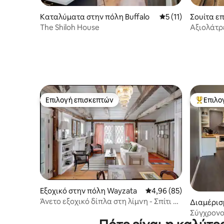
Καταλύματα στην πόλη Buffalo
Μέση βαθμολογία: 5
5 (11)
Σουίτα ε
λη Brookl
The Shiloh House
Αξιολάτρ
υπνοδωμα
Επιλογή επισκεπτών
Επιλο
Επιλογή επισκεπτών
Κορυφαί
Εξοχικό στην πόλη Wayzata
Μέση βαθμολογία: 4,96
4,96 (85)
Άνετο εξοχικό δίπλα στη λίμνη - Σπίτι με
Διαμέρισ
μοναδικής διακόσμησης
Michael
Σύγχρονο
έξοδο