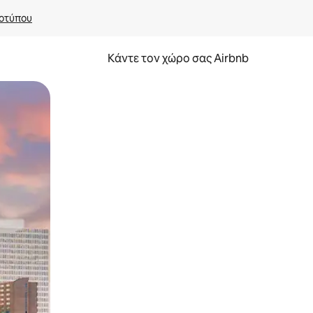
οτύπου
Κάντε τον χώρο σας Airbnb
α την εξερευνήσετε με την αφή ή να τη σύρετε με τα δάχτυλα.