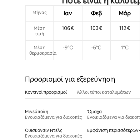
Πότε είναι η καλύτε
Μήνας
Ιαν
Φεβ
Μάρ
106 €
103 €
112 €
Μέση
τιμή
-9°C
-6°C
1°C
Μέση
θερμοκρασία
Προορισμοί για εξερεύνηση
Κοντινοί προορισμοί
Άλλοι τύποι καταλυμάτων
Μινεάπολη
Όμαχα
Ενοικιαζόμενα για διακοπές
Ενοικιαζόμενα για διακοπ
Ουισκόνσιν Ντελς
Εμφάνιση περισσότερων
Ενοικιαζόμενα για διακοπές