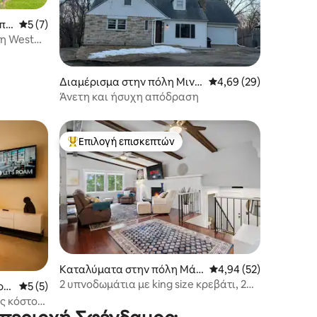
άπο
Μέση βαθμολογία: 5 στα 5, 7 κριτικές
5 (7)
νη West
Διαμέρισμα στην πόλη Μινε
Μέση βαθμολογία: 4,69
4,69 (29)
άπολη
Άνετη και ήσυχη απόδραση
Επιλογή επισκεπτών
Κορυφαία επιλογή επισκεπτών
Καταλύματα στην πόλη Μάο
Μέση βαθμολογία: 4,9
4,94 (52)
υντς Βιου
2 υπνοδωμάτια με king size κρεβάτι, 2
tow
Μέση βαθμολογία: 5 στα 5, 5 κριτικές
5 (5)
υπνοδωμάτια με queen size κρεβάτι,
ίς κόστος
άνετη, μεγάλη περιφραγμένη αυλή