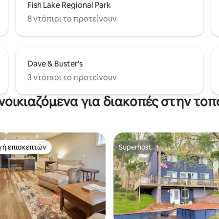
Fish Lake Regional Park
8 ντόπιοι το προτείνουν
Dave & Buster's
3 ντόπιοι το προτείνουν
ενοικιαζόμενα για διακοπές στην το
γή επισκεπτών
Superhost
α επιλογή επισκεπτών
Superhost