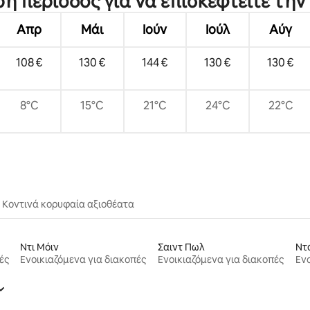
ρη περίοδος για να επισκεφτείτε τη
Απρ
Μάι
Ιούν
Ιούλ
Αύγ
108 €
130 €
144 €
130 €
130 €
8°C
15°C
21°C
24°C
22°C
Κοντινά κορυφαία αξιοθέατα
Ντι Μόιν
Σαιντ Πωλ
Ντ
ές
Ενοικιαζόμενα για διακοπές
Ενοικιαζόμενα για διακοπές
Ενο