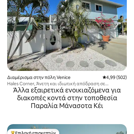
Διαμέρισμα στην πόλη Venice
Μέση βαθμολογί
4,99 (502)
Hales Corner, Άνετη και ιδιωτική απόδραση σε
Άλλα εξαιρετικά ενοικιαζόμενα για
παραθαλάσσια πόλη
διακοπές κοντά στην τοποθεσία
Παραλία Μάνασοτα Κέι
Επιλογή επισκεπτών