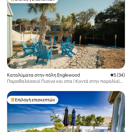
Κορυφαία επιλογή επισκεπτών
Καταλύματα στην πόλη Englewood
Μέση βαθμο
5 (34)
Παραθαλάσσιο| Πισίνα και σπα | Κοντά στην παραλία|
Χωρίς πρόσθετες χρεώσεις
Επιλογή επισκεπτών
Κορυφαία επιλογή επισκεπτών