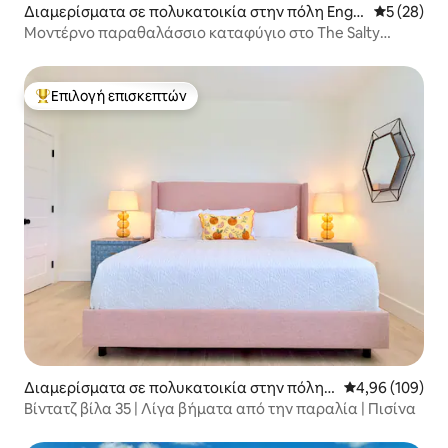
Διαμερίσματα σε πολυκατοικία στην πόλη Engle
Μέση βαθμο
5 (28)
wood
Μοντέρνο παραθαλάσσιο καταφύγιο στο The Salty
Surfer
Επιλογή επισκεπτών
Κορυφαία επιλογή επισκεπτών
Διαμερίσματα σε πολυκατοικία στην πόλη V
Μέση βαθμολογί
4,96 (109)
enice
Βίντατζ βίλα 35 | Λίγα βήματα από την παραλία | Πισίνα