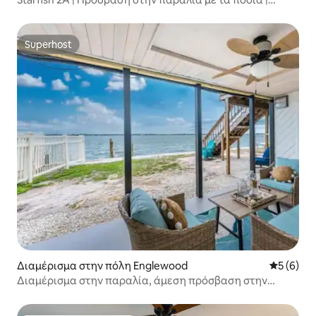
Φιλικό προς τους σκύλους
Superhost
Superhost
Διαμέρισμα στην πόλη Englewood
Μέση βαθμ
5 (6)
Διαμέρισμα στην παραλία, άμεση πρόσβαση στην
παραλία, Manasota Key