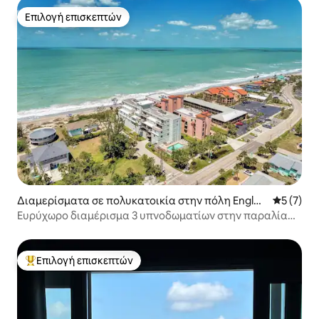
Επιλογή επισκεπτών
Επιλογή επισκεπτών
Διαμερίσματα σε πολυκατοικία στην πόλη Engle
Μέση βαθμ
5 (7)
wood
Ευρύχωρο διαμέρισμα 3 υπνοδωματίων στην παραλία
Manasota Key
Επιλογή επισκεπτών
Κορυφαία επιλογή επισκεπτών