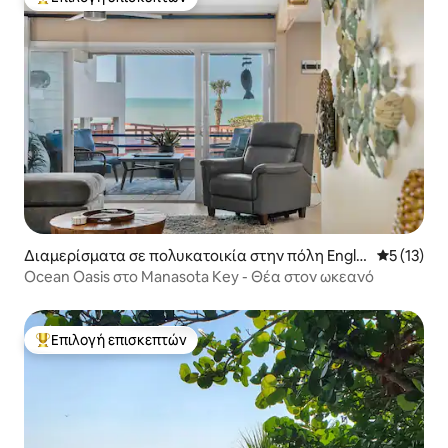
Κορυφαία επιλογή επισκεπτών
Διαμερίσματα σε πολυκατοικία στην πόλη Engle
Μέση βαθμ
5 (13)
wood
Ocean Oasis στο Manasota Key - Θέα στον ωκεανό
Επιλογή επισκεπτών
Κορυφαία επιλογή επισκεπτών