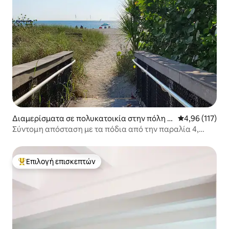
Διαμερίσματα σε πολυκατοικία στην πόλη V
Μέση βαθμολογ
4,96 (117)
enice
Σύντομη απόσταση με τα πόδια από την παραλία 4,
υπνοδωμάτιο, φιλικό προς σκύλους
Επιλογή επισκεπτών
Κορυφαία επιλογή επισκεπτών