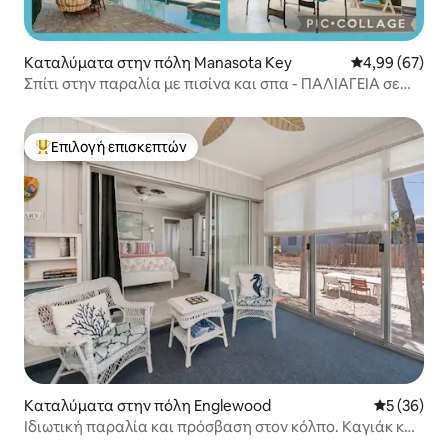
Καταλύματα στην πόλη Manasota Key
Μέση βαθμολογ
4,99 (67)
Σπίτι στην παραλία με πισίνα και σπα - ΠΑΛΙΑΓΕΙΑ σε
ΛΙΓΟΤΕΡΟ από 1 ΛΕΠΤΟ
Επιλογή επισκεπτών
Κορυφαία επιλογή επισκεπτών
Καταλύματα στην πόλη Englewood
Μέση βαθμο
5 (36)
Ιδιωτική παραλία και πρόσβαση στον κόλπο. Καγιάκ και
όρθια κωπηλασία