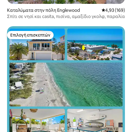
Καταλύματα στην πόλη Englewood
Μέση βαθμολογί
4,93 (169)
Σπίτι σε νησί και casita, πισίνα, αμαξίδιο γκολφ, παραλία
Επιλογή επισκεπτών
Επιλογή επισκεπτών