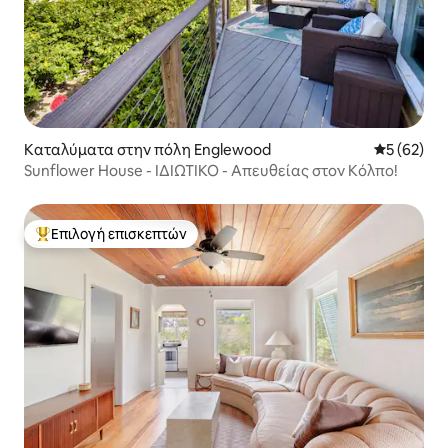
Καταλύματα στην πόλη Englewood
Μέση βαθμο
5 (62)
Sunflower House - ΙΔΙΩΤΙΚΟ - Απευθείας στον Κόλπο!
Επιλογή επισκεπτών
Κορυφαία επιλογή επισκεπτών