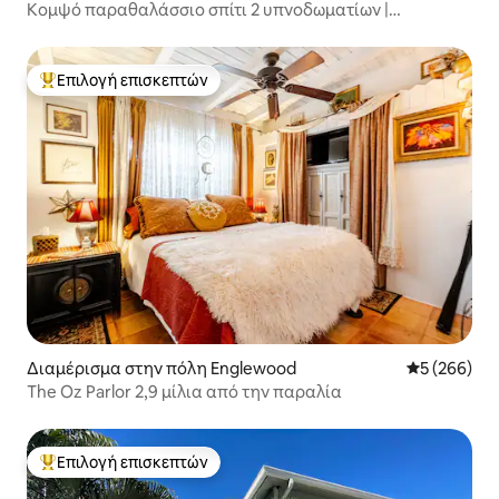
Κομψό παραθαλάσσιο σπίτι 2 υπνοδωματίων |
Πρόσβαση στον κόλπο και τον όρμο | Μονάδα Α
Επιλογή επισκεπτών
Κορυφαία επιλογή επισκεπτών
Διαμέρισμα στην πόλη Englewood
Μέση βαθμολ
5 (266)
The Oz Parlor 2,9 μίλια από την παραλία
Επιλογή επισκεπτών
Κορυφαία επιλογή επισκεπτών