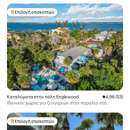
Επιλογή επισκεπτών
Κορυφαία επιλογή επισκεπτών
Καταλύματα στην πόλη Englewood
Μέση βαθμολογ
4,96 (53)
Ιδανικός χώρος για ζευγαριών στην παραλία στο
Manasota Key, Φλόριντα
Επιλογή επισκεπτών
Κορυφαία επιλογή επισκεπτών