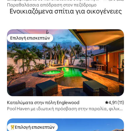
glewood
Παραθαλάσσια απόδραση στον πεζόδρομο
Ενοικιαζόμενα σπίτια για οικογένειες
Επιλογή επισκεπτών
Επιλογή επισκεπτών
Καταλύματα στην πόλη Englewood
Μέση βαθμολο
4,91 (11)
Pool Haven με ιδιωτική πρόσβαση στην παραλία, φιλικό
προς τους σκύλους
Επιλογή επισκεπτών
Κορυφαία επιλογή επισκεπτών