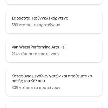
Σαρασότα Τζούνγκλ Γκάρντενς
589 ντόπιοι το προτείνουν
Van Wezel Performing Arts Hall
214 ντόπιοι το προτείνουν
Καταφύγιο μεγάλων γατών και αποθεματικό
ακτής του Κόλπου
309 ντόπιοι το προτείνουν