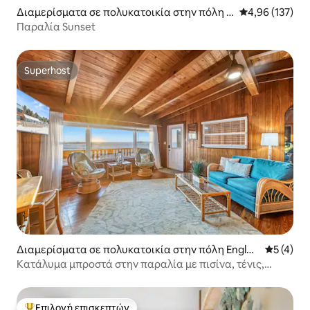
Διαμερίσματα σε πολυκατοικία στην πόλη E
Μέση βαθμολογί
4,96 (137)
nglewood
Παραλία Sunset
Superhost
Superhost
Διαμερίσματα σε πολυκατοικία στην πόλη Engle
Μέση βαθμ
5 (4)
wood
Κατάλυμα μπροστά στην παραλία με πισίνα, τένις,
καγιάκ κ.λπ.!
Επιλογή επισκεπτών