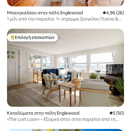
Μπανγκαλόου στην πόλη Englewood
Μέση βαθμολογ
4,96 (26)
1 μίλι από την παραλία. 1+ στρέμμα ζούγκλας Πισίνα &
Pickleball
Επιλογή επισκεπτών
Κορυφαία επιλογή επισκεπτών
Καταλύματα στην πόλη Englewood
Μέση βαθμο
5 (50)
«The Lost Loon» – Εξοχικό σπίτι στην παραλία από τη
Roxy Rentals