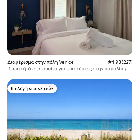
Διαμέρισμα στην πόλη Venice
Μέση βαθμολογί
4,93 (227)
Ιδιωτική, άνετη σουίτα για επισκέπτες στην παραλία με
πάρκινγκ δίπλα
Επιλογή επισκεπτών
Επιλογή επισκεπτών