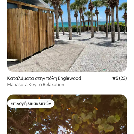
Καταλύματα στην πόλη Englewood
Μέση βαθμο
5 (23)
Manasota Key to Relaxation
Επιλογή επισκεπτών
Επιλογή επισκεπτών