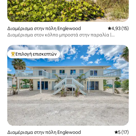
Διαμέρισμα στην πόλη Englewood
Μέση βαθμολο
4,93 (15)
Διαμέρισμα στον κόλπο μπροστά στην παραλία |
Englewood Beach | Πισίνα
Επιλογή επισκεπτών
Κορυφαία επιλογή επισκεπτών
Διαμέρισμα στην πόλη Englewood
Μέση βαθμ
5 (17)