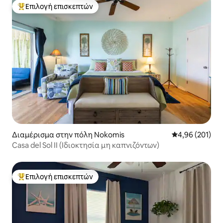
Επιλογή επισκεπτών
Κορυφαία επιλογή επισκεπτών
Διαμέρισμα στην πόλη Nokomis
Μέση βαθμολογί
4,96 (201)
Casa del Sol II (Ιδιοκτησία μη καπνιζόντων)
Επιλογή επισκεπτών
Κορυφαία επιλογή επισκεπτών