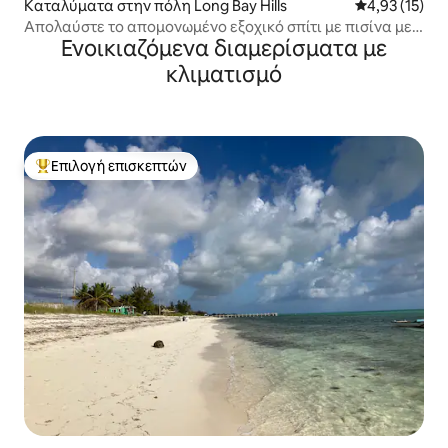
Καταλύματα στην πόλη Long Bay Hills
Μέση βαθμολο
4,93 (15)
Απολαύστε το απομονωμένο εξοχικό σπίτι με πισίνα με
Ενοικιαζόμενα διαμερίσματα με
τζακούζι μπροστά
κλιματισμό
Επιλογή επισκεπτών
Κορυφαία επιλογή επισκεπτών