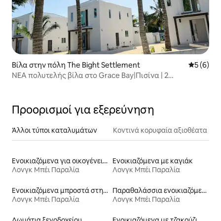
Βίλα στην πόλη The Bight Settlement
Μέση βαθμ
5 (6)
ΝΕΑ πολυτελής βίλα στο Grace Bay|Πισίνα | 2
λεπτά>Παραλία|Ύφαλος
Προορισμοί για εξερεύνηση
Άλλοι τύποι καταλυμάτων
Κοντινά κορυφαία αξιοθέατα
Ενοικιαζόμενα για οικογένειες
Ενοικιαζόμενα με καγιάκ
Λονγκ Μπέι Παραλία
Λονγκ Μπέι Παραλία
Ενοικιαζόμενα μπροστά στη θάλασσα
Παραθαλάσσια ενοικιαζόμενα
Λονγκ Μπέι Παραλία
Λονγκ Μπέι Παραλία
Δωμάτια ξενοδοχείου
Ενοικιαζόμενα με τζακούζι