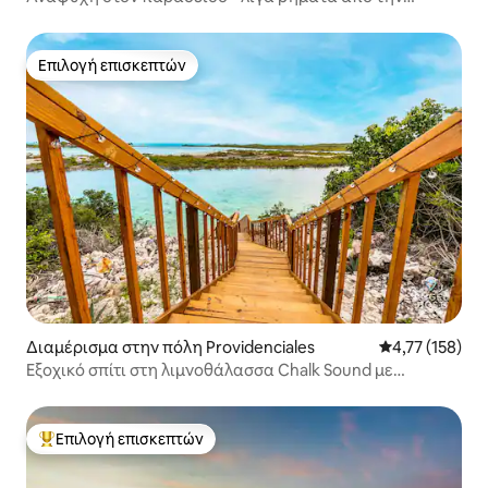
παραλία, με πισίνα
Επιλογή επισκεπτών
Επιλογή επισκεπτών
Διαμέρισμα στην πόλη Providenciales
Μέση βαθμολογ
4,77 (158)
Εξοχικό σπίτι στη λιμνοθάλασσα Chalk Sound με
αποβάθρα για καγιάκ
Επιλογή επισκεπτών
Κορυφαία επιλογή επισκεπτών