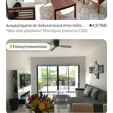
Διαμερίσματα σε πολυκατοικία στην πόλη Pr
Μέση βαθμολογ
4,9 (168)
ovidenciales
*Θέα από μπαλκόνι* Μοντέρνο στούντιο C202
Επιλογή επισκεπτών
Κορυφαία επιλογή επισκεπτών