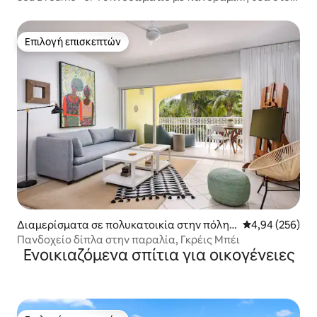
ωκεανό!
Επιλογή επισκεπτών
Επιλογή επισκεπτών
Διαμερίσματα σε πολυκατοικία στην πόλη
Μέση βαθμολογί
4,94 (256)
Grace Bay
Πανδοχείο δίπλα στην παραλία, Γκρέις Μπέι
Ενοικιαζόμενα σπίτια για οικογένειες