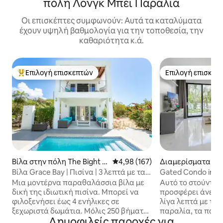
πόλη Λονγκ Μπέι Παραλία
Οι επισκέπτες συμφωνούν: Αυτά τα καταλύματα
έχουν υψηλή βαθμολογία για την τοποθεσία, την
καθαριότητα κ.ά.
Επιλογή επισκεπτών
Επιλογή επισκεπ
Κορυφαία επιλογή επισκεπτών
Επιλογή επισκεπ
Βίλα στην πόλη The Bight S
Μέση βαθμολογία: 4,98 στα 5, 1
4,98 (167)
Διαμερίσματα σε
ettlement
ικία στην πόλη Gr
Βίλα Grace Bay | Πισίνα | 3 λεπτά με τα
Gated Condo in Gr
πόδια από την παραλία και τον ύφαλο
to Everything
Μια μοντέρνα παραθαλάσσια βίλα με
Αυτό το στούντιο 
δική της ιδιωτική πισίνα. Μπορεί να
προσφέρει άνεση 
φιλοξενήσει έως 4 ενήλικες σε
λίγα λεπτά με τα 
ξεχωριστά δωμάτια. Μόλις 250 βήματα
παραλία, τα παντ
Δημοφιλείς παροχές για
από τα γαλάζια νερά και την απαλή
εστιατόρια, τις δ