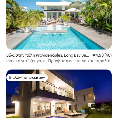
Βίλα στην πόλη Providenciales, Long Bay Beac
Μέση βαθμολογ
4,98 (40)
h
Ιδανικό για 1 ζευγάρι - Πρόσβαση σε πισίνα και παραλία
Επιλογή επισκεπτών
Επιλογή επισκεπτών