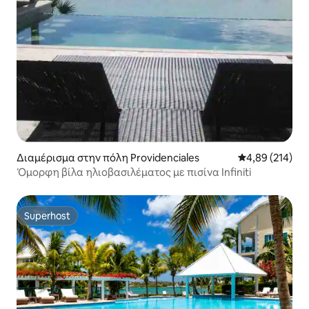
Διαμέρισμα στην πόλη Providenciales
Μέση βαθμολογί
4,89 (214)
Όμορφη βίλα ηλιοβασιλέματος με πισίνα Infiniti
Superhost
Superhost