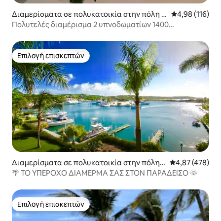
Διαμερίσματα σε πολυκατοικία στην πόλη G
Μέση βαθμολογί
4,98 (116)
race Bay
Πολυτελές διαμέρισμα 2 υπνοδωματίων 1400
τετραγωνικών ποδιών στο Γκρέις Μπέι
Επιλογή επισκεπτών
Επιλογή επισκεπτών
Διαμερίσματα σε πολυκατοικία στην πόλη P
Μέση βαθμολογί
4,87 (478)
rovidenciales and West Caicos
🌴 ΤΟ ΥΠΈΡΟΧΟ ΔΙΑΜΈΡΜΑ ΣΑΣ ΣΤΟΝ ΠΑΡΑΔΕΊΣΟ 🌞
Επιλογή επισκεπτών
Επιλογή επισκεπτών