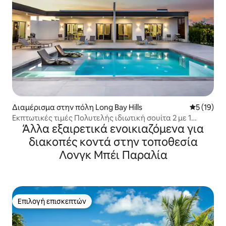
Διαμέρισμα στην πόλη Long Bay Hills
Μέση βαθμο
5 (19)
Εκπτωτικές τιμές Πολυτελής ιδιωτική σουίτα 2 με 1
Άλλα εξαιρετικά ενοικιαζόμενα για
υπνοδωμάτιο
διακοπές κοντά στην τοποθεσία
Λονγκ Μπέι Παραλία
Επιλογή επισκεπτών
Επιλογή επισκεπτών