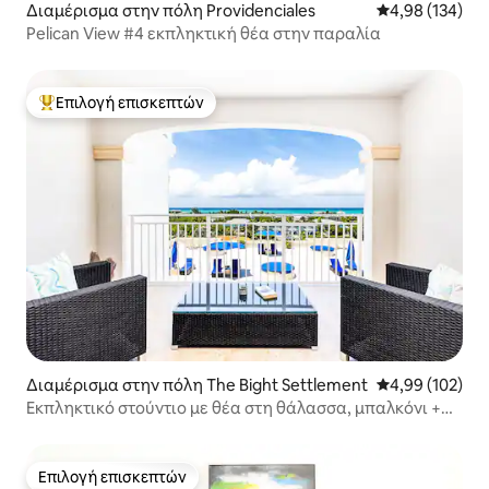
Διαμέρισμα στην πόλη Providenciales
Μέση βαθμολογί
4,98 (134)
Pelican View #4 εκπληκτική θέα στην παραλία
Επιλογή επισκεπτών
Κορυφαία επιλογή επισκεπτών
Διαμέρισμα στην πόλη The Bight Settlement
Μέση βαθμολογί
4,99 (102)
Εκπληκτικό στούντιο με θέα στη θάλασσα, μπαλκόνι +
πισίνες
Επιλογή επισκεπτών
Επιλογή επισκεπτών