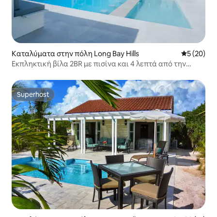
Καταλύματα στην πόλη Long Bay Hills
Μέση βαθμο
5 (20)
Εκπληκτική βίλα 2BR με πισίνα και 4 λεπτά από την
παραλία
Superhost
Superhost