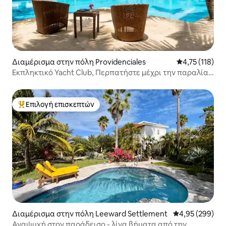
Διαμέρισμα στην πόλη Providenciales
Μέση βαθμολογ
4,75 (118)
Εκπληκτικό Yacht Club, Περπατήστε μέχρι την παραλία,
Υπέροχες κριτικές!
Επιλογή επισκεπτών
Κορυφαία επιλογή επισκεπτών
Διαμέρισμα στην πόλη Leeward Settlement
Μέση βαθμολογί
4,95 (299)
Αναψυχή στον παράδεισο - λίγα βήματα από την