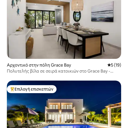
Αρχοντικό στην πόλη Grace Bay
Μέση βαθμο
5 (19)
Πολυτελής βίλα σε σειρά κατοικιών στο Grace Bay -
Seascape #16
Επιλογή επισκεπτών
Κορυφαία επιλογή επισκεπτών