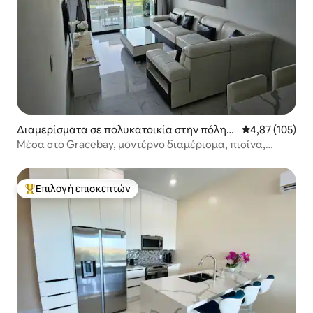
Διαμερίσματα σε πολυκατοικία στην πόλη
Μέση βαθμολογί
4,87 (105)
Grace Bay
Μέσα στο Gracebay, μοντέρνο διαμέρισμα, πισίνα,
περιφραγμένο
Επιλογή επισκεπτών
Κορυφαία επιλογή επισκεπτών