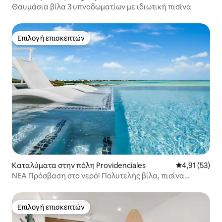
Θαυμάσια βίλα 3 υπνοδωματίων με ιδιωτική πισίνα
Επιλογή επισκεπτών
Επιλογή επισκεπτών
Καταλύματα στην πόλη Providenciales
Μέση βαθμολο
4,91 (53)
ΝΕΑ Πρόσβαση στο νερό! Πολυτελής βίλα, πισίνα
υπερχείλισης και θέα
Επιλογή επισκεπτών
Επιλογή επισκεπτών