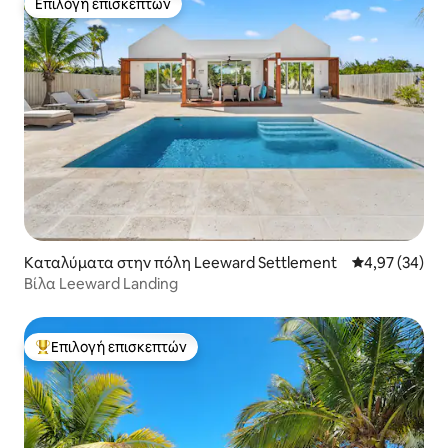
Επιλογή επισκεπτών
Επιλογή επισκεπτών
Καταλύματα στην πόλη Leeward Settlement
Μέση βαθμολογ
4,97 (34)
Βίλα Leeward Landing
Επιλογή επισκεπτών
Κορυφαία επιλογή επισκεπτών