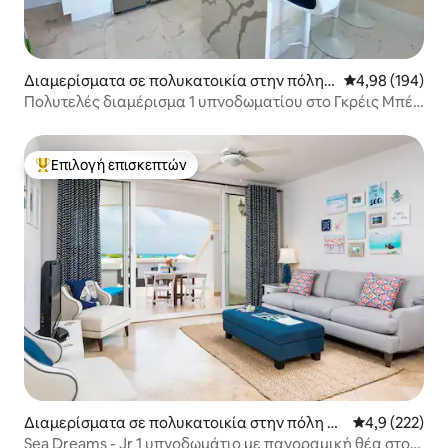
Διαμερίσματα σε πολυκατοικία στην πόλη
Μέση βαθμολογί
4,98 (194)
Grace Bay
Πολυτελές διαμέρισμα 1 υπνοδωματίου στο Γκρέις Μπέι
στην καλύτερη τοποθεσία
Επιλογή επισκεπτών
Κορυφαία επιλογή επισκεπτών
Διαμερίσματα σε πολυκατοικία στην πόλη Pr
Μέση βαθμολογ
4,9 (222)
ovidenciales
Sea Dreams - Jr 1 υπνοδωμάτιο με πανοραμική θέα στον