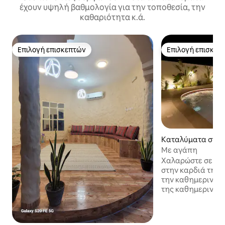
έχουν υψηλή βαθμολογία για την τοποθεσία, την
καθαριότητα κ.ά.
Επιλογή επισκεπτών
Επιλογή επισκεπ
Επιλογή επισκεπτών
Επιλογή επισκεπ
Καταλύματα στην
ut
Με αγάπη
Χαλαρώστε σε αυτ
στην καρδιά της 
την καθημερινή φ
της καθημερινότη
συναντά την πολυ
κάνει να ξεχωρίζο
γοητευτική τοποθ