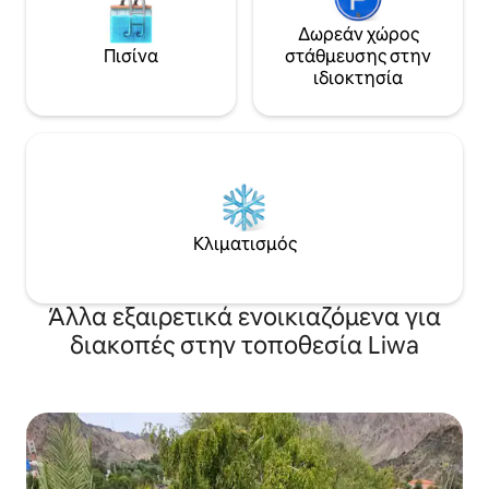
χαλάρωσης, παρακολουθώντας τα
κύματα και τα αστραφτερά νερά του
Δωρεάν χώρος
Κόλπου. Απλά δοκιμάστε το!
Πισίνα
στάθμευσης στην
ιδιοκτησία
Κλιματισμός
Άλλα εξαιρετικά ενοικιαζόμενα για
διακοπές στην τοποθεσία Liwa