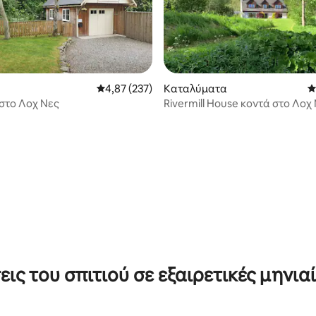
Μέση βαθμολογία: 4,87 στα 5, 237 κριτικές
4,87 (237)
Καταλύματα
Μ
 στο Λοχ Νες
Rivermill House κοντά στο Λοχ 
στα 5, 225 κριτικές
φιλικό προς τα κατοικίδια.
εις του σπιτιού σε εξαιρετικές μηνιαί