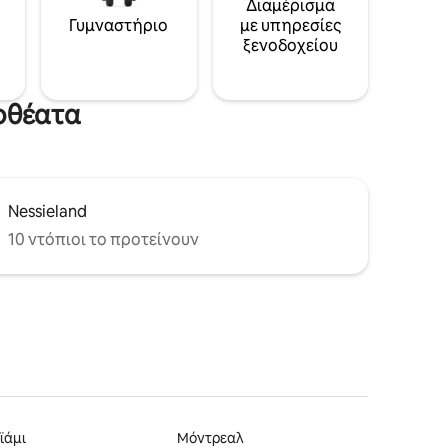
Διαμέρισμα
Γυμναστήριο
με υπηρεσίες
ξενοδοχείου
ιοθέατα
Nessieland
10 ντόπιοι το προτείνουν
ϊάμι
Μόντρεαλ