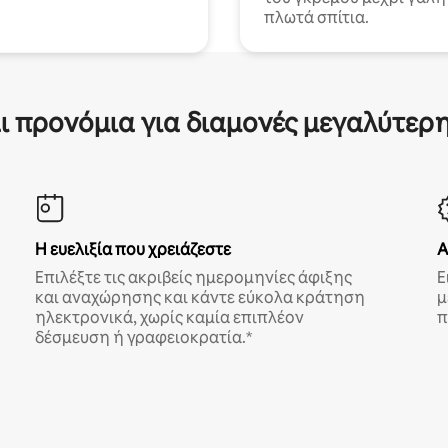
πλωτά σπίτια.
ι προνόμια για διαμονές μεγαλύτερη
Η ευελιξία που χρειάζεστε
Α
Επιλέξτε τις ακριβείς ημερομηνίες άφιξης
Ε
και αναχώρησης και κάντε εύκολα κράτηση
μ
ηλεκτρονικά, χωρίς καμία επιπλέον
π
δέσμευση ή γραφειοκρατία.*