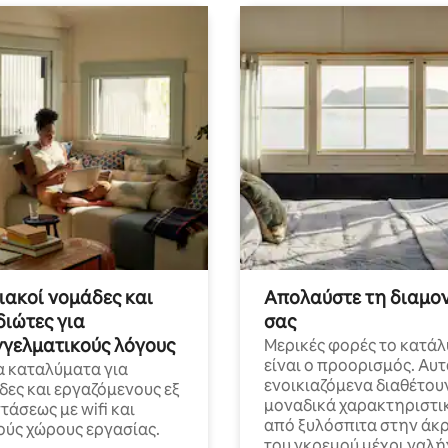
ακοί νομάδες και
Απολαύστε τη διαμο
διώτες για
σας
γελματικούς λόγους
Μερικές φορές το κατά
είναι ο προορισμός. Αυτ
α καταλύματα για
ενοικιαζόμενα διαθέτου
δες και εργαζόμενους εξ
μοναδικά χαρακτηριστι
άσεως με wifi και
από ξυλόσπιτα στην άκ
ούς χώρους εργασίας.
του γκρεμού μέχρι γαλή