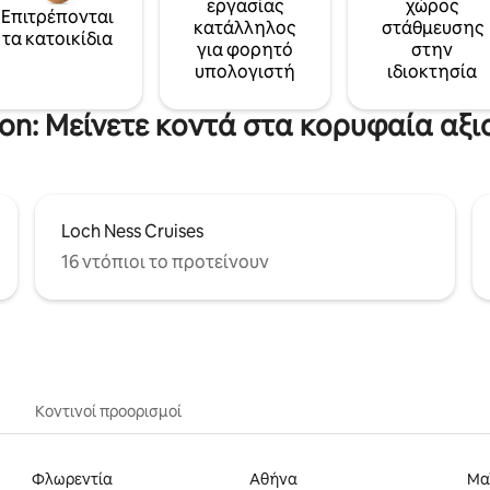
εργασίας
χώρος
Επιτρέπονται
κατάλληλος
στάθμευσης
τα κατοικίδια
για φορητό
στην
υπολογιστή
ιδιοκτησία
on: Μείνετε κοντά στα κορυφαία αξ
Loch Ness Cruises
16 ντόπιοι το προτείνουν
Κοντινοί προορισμοί
Φλωρεντία
Αθήνα
Μα