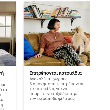
νή
Επιτρέπονται κατοικίδια
Ανακαλύψτε χώρους
διαμονής όπου επιτρέπονται
λυμα
τα κατοικίδια, για να
ά τα
μπορείτε να ταξιδέψετε με
ν
τον τετράποδο φίλο σας.
κά,
ρη
νια