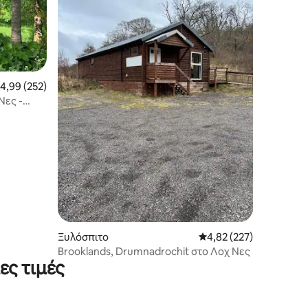
έση βαθμολογία: 4,99 στα 5, 252 κριτικές
4,99 (252)
Νες -
Ξυλόσπιτο
Μέση βαθμολογία: 4,82
4,82 (227)
Brooklands, Drumnadrochit στο Λοχ Νες
ες τιμές