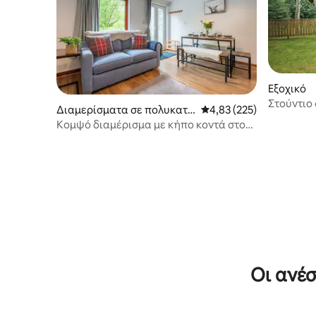
Εξοχικό
Στούντιο
Διαμερίσματα σε πολυκατο
Μέση βαθμολογία: 4,83 
4,83 (225)
ικία
Κομψό διαμέρισμα με κήπο κοντά στο
Λοχ Νες
Οι ανέσ