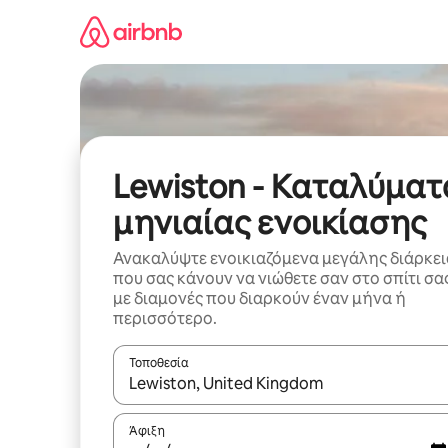
Μετάβαση
στο
περιεχόμενο
Lewiston - Καταλύματ
μηνιαίας ενοικίασης
Ανακαλύψτε ενοικιαζόμενα μεγάλης διάρκει
που σας κάνουν να νιώθετε σαν στο σπίτι σα
με διαμονές που διαρκούν έναν μήνα ή
περισσότερο.
Τοποθεσία
Όταν τα αποτελέσματα είναι διαθέσιμα, μπορείτ
Άφιξη