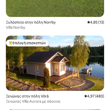
Ξυλόσπιτο στην πόλη Norrby
Μέση βαθμολο
4,85 (13)
Villa Norrby
Επιλογή επισκεπτών
Κορυφαία επιλογή επισκεπτών
Ξενώνας στην πόλη Vörå
Μέση βαθμολογί
4,97 (480)
Ξενώνας Villa Aurora με σάουνα