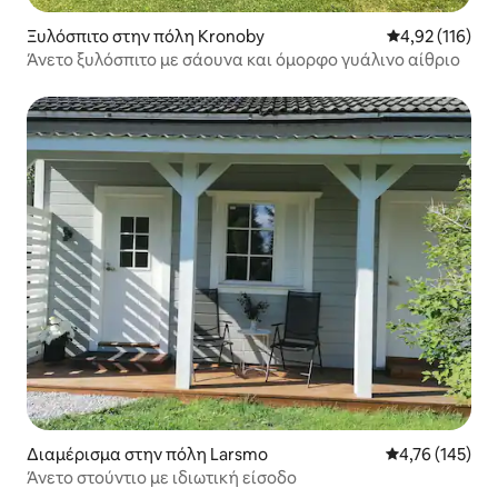
Ξυλόσπιτο στην πόλη Kronoby
Μέση βαθμολογ
4,92 (116)
Άνετο ξυλόσπιτο με σάουνα και όμορφο γυάλινο αίθριο
Διαμέρισμα στην πόλη Larsmo
Μέση βαθμολογί
4,76 (145)
Άνετο στούντιο με ιδιωτική είσοδο