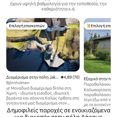
έχουν υψηλή βαθμολογία για την τοποθεσία, την
καθαριότητα κ.ά.
Επιλογή επισκεπτών
Επιλογή επισκ
Επιλογή επισκεπτών
Κορυφαία επιλογ
Διαμέρισμα στην πόλη Jako
Μέση βαθμολογία: 4,89 στα 5, 
4,89 (70)
Εξοχικό στην πόλ
bstad
Björnholmen
Παραθαλάσσια σά
🌿 Μοναδικό διαμέρισμα δίπλα στη
House στο Larsm
Καλωσορίσατε στο
λίμνη – ιδιωτική είσοδος, ιδιωτική
παραθαλάσσιο σπί
βεράντα και σάουνα Καλώς ήρθατε στο
λίγο έξω από το Pi
γοητευτικό μας διαμέρισμα στον
με το αυτοκίνητο 
επάνω όροφο με ιδιωτική είσοδο, σε
Δημοφιλείς παροχές σε ενοικιαζόμενα
το παραθαλάσσιο 
όμορφη τοποθεσία δίπλα στη λίμνη και
κουζίνα, σάουνα 