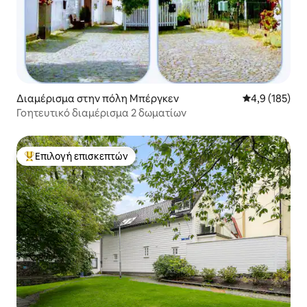
Διαμέρισμα στην πόλη Μπέργκεν
Μέση βαθμολογ
4,9 (185)
Γοητευτικό διαμέρισμα 2 δωματίων
Επιλογή επισκεπτών
Κορυφαία επιλογή επισκεπτών