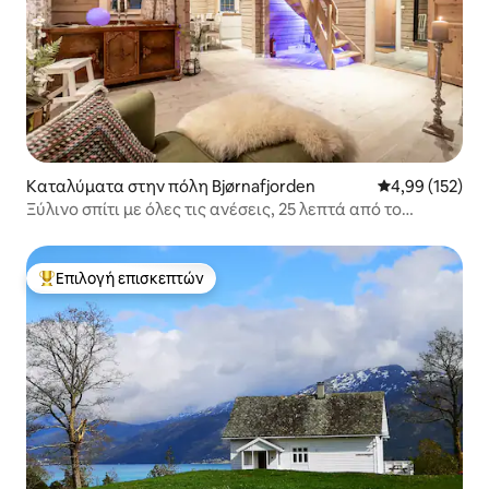
Καταλύματα στην πόλη Bjørnafjorden
Μέση βαθμολογί
4,99 (152)
Ξύλινο σπίτι με όλες τις ανέσεις, 25 λεπτά από το
Μπέργκεν
Επιλογή επισκεπτών
Κορυφαία επιλογή επισκεπτών