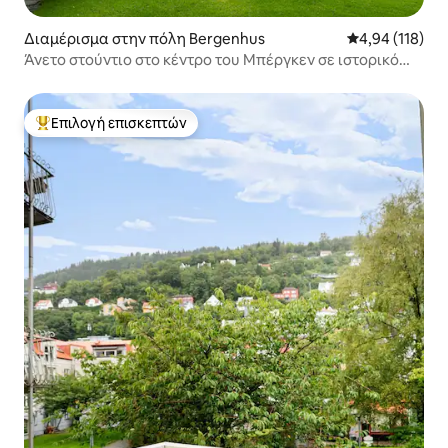
Διαμέρισμα στην πόλη Bergenhus
Μέση βαθμολογί
4,94 (118)
Άνετο στούντιο στο κέντρο του Μπέργκεν σε ιστορικό
ξύλινο σπίτι
Επιλογή επισκεπτών
Κορυφαία επιλογή επισκεπτών