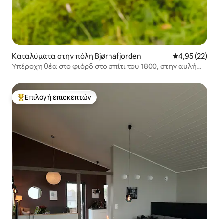
Καταλύματα στην πόλη Bjørnafjorden
Μέση βαθμολογ
4,95 (22)
Υπέροχη θέα στο φιόρδ στο σπίτι του 1800, στην αυλή
και τον φούρνο
Επιλογή επισκεπτών
Κορυφαία επιλογή επισκεπτών