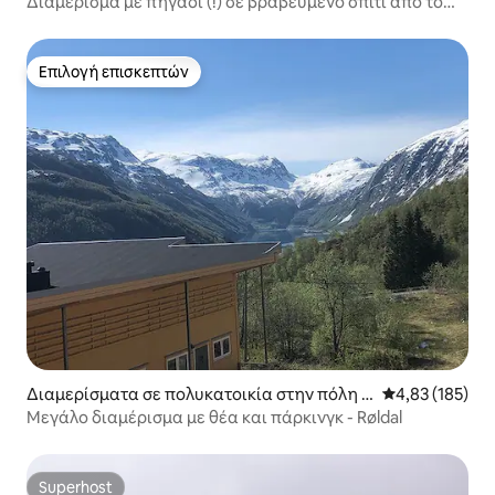
Διαμέρισμα με πηγάδι (!) σε βραβευμένο σπίτι από το
1702
Επιλογή επισκεπτών
Επιλογή επισκεπτών
Διαμερίσματα σε πολυκατοικία στην πόλη U
Μέση βαθμολογί
4,83 (185)
llensvang
Μεγάλο διαμέρισμα με θέα και πάρκινγκ - Røldal
Superhost