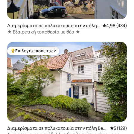
Διαμερίσματα σε πολυκατοικία στην πόλη
Μέση βαθμολογί
4,98 (434)
Bergenhus
★ Εξαιρετική τοποθεσία με θέα ★
Επιλογή επισκεπτών
Κορυφαία επιλογή επισκεπτών
Διαμερίσματα σε πολυκατοικία στην πόλη Berg
Μέση βαθμολ
5 (129)
enhus