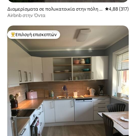
Διαμερίσματα σε πολυκατοικία στην πόλη U
Μέση βαθμολογί
4,88 (317)
llensvang
Airbnb στην Όντα
Επιλογή επισκεπτών
Κορυφαία επιλογή επισκεπτών