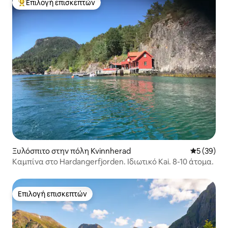
Επιλογή επισκεπτών
Κορυφαία επιλογή επισκεπτών
Ξυλόσπιτο στην πόλη Kvinnherad
Μέση βαθμο
5 (39)
Καμπίνα στο Hardangerfjorden. Ιδιωτικό Kai. 8-10 άτομα.
Επιλογή επισκεπτών
Επιλογή επισκεπτών