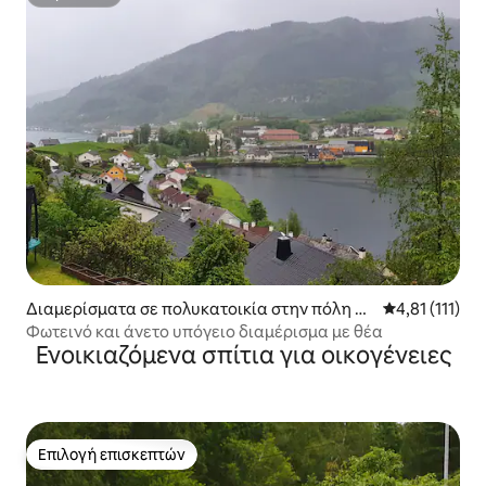
Superhost
Διαμερίσματα σε πολυκατοικία στην πόλη Kv
Μέση βαθμολογ
4,81 (111)
am
Φωτεινό και άνετο υπόγειο διαμέρισμα με θέα
Ενοικιαζόμενα σπίτια για οικογένειες
Επιλογή επισκεπτών
Επιλογή επισκεπτών