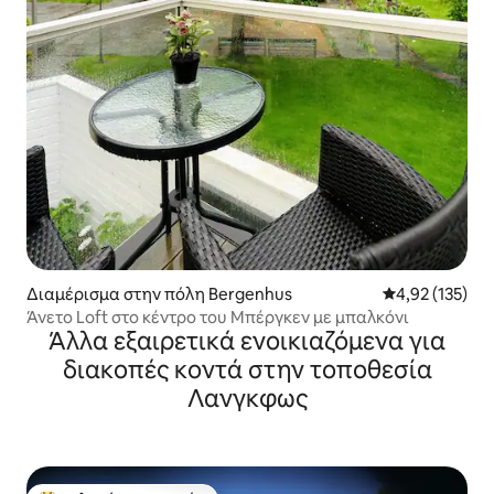
Διαμέρισμα στην πόλη Bergenhus
Μέση βαθμολογί
4,92 (135)
Άνετο Loft στο κέντρο του Μπέργκεν με μπαλκόνι
Άλλα εξαιρετικά ενοικιαζόμενα για
διακοπές κοντά στην τοποθεσία
Λανγκφως