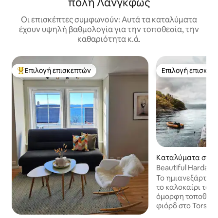
πόλη Λανγκφως
Οι επισκέπτες συμφωνούν: Αυτά τα καταλύματα
έχουν υψηλή βαθμολογία για την τοποθεσία, την
καθαριότητα κ.ά.
Επιλογή επισκεπτών
Επιλογή επισκεπ
Κορυφαία επιλογή επισκεπτών
Επιλογή επισκεπ
Καταλύματα στην
ndal kommune
Beautiful Hardang
Trolltunga, Jondal
Το ημιανεξάρτητο
το καλοκαίρι του 
όμορφη τοποθεσί
φιόρδ στο Torsnes
είναι πλήρως εξοπ