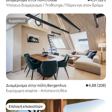
Υπόγειο διαμέρισμα / Trolltunga / Πάρκινγκ στον δρόμο
Superhost
Superhost
Διαμέρισμα στην πόλη Bergenhus
Μέση βαθμολογί
4,88 (208)
Ευρύχωρη σοφίτα - Απίστευτη θέα
Επιλογή επισκεπτών
Επιλογή επισκεπτών