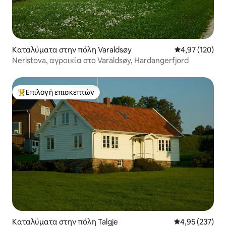
Καταλύματα στην πόλη Varaldsøy
Μέση βαθμολογί
4,97 (120)
Neristova, αγροικία στο Varaldsøy, Hardangerfjord
Επιλογή επισκεπτών
Κορυφαία επιλογή επισκεπτών
Καταλύματα στην πόλη Talgje
Μέση βαθμολογί
4,95 (237)