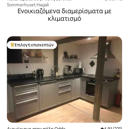
Sommerhuset Hagali
Ενοικιαζόμενα διαμερίσματα με
κλιματισμό
Επιλογή επισκεπτών
Κορυφαία επιλογή επισκεπτών
Διαμέρισμα στην πόλη Odda
Μέση βαθμολογ
4,91 (221)