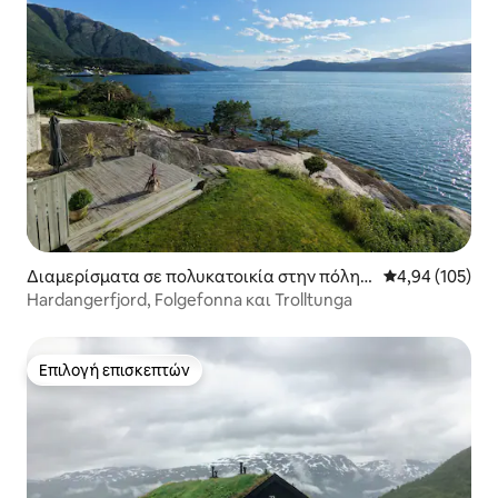
Διαμερίσματα σε πολυκατοικία στην πόλη J
Μέση βαθμολογί
4,94 (105)
ondal
Hardangerfjord, Folgefonna και Trolltunga
Επιλογή επισκεπτών
Επιλογή επισκεπτών