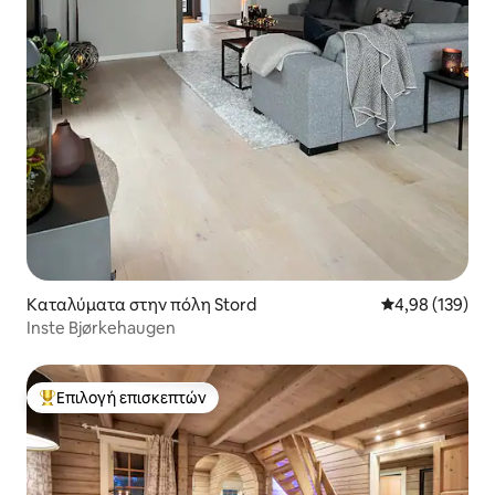
Καταλύματα στην πόλη Stord
Μέση βαθμολογί
4,98 (139)
Inste Bjørkehaugen
Επιλογή επισκεπτών
Κορυφαία επιλογή επισκεπτών