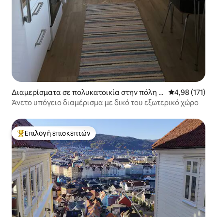
Διαμερίσματα σε πολυκατοικία στην πόλη K
Μέση βαθμολογ
4,98 (171)
vam
Άνετο υπόγειο διαμέρισμα με δικό του εξωτερικό χώρο
Επιλογή επισκεπτών
Κορυφαία επιλογή επισκεπτών