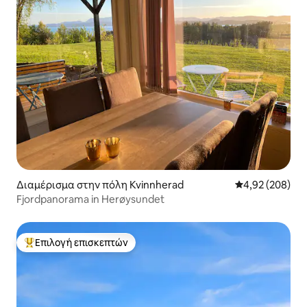
Διαμέρισμα στην πόλη Kvinnherad
Μέση βαθμολογί
4,92 (208)
Fjordpanorama in Herøysundet
Επιλογή επισκεπτών
Κορυφαία επιλογή επισκεπτών