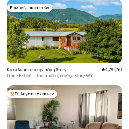
Επιλογή επισκεπτών
Επιλογή επισκεπτών
Καταλύματα στην πόλη Story
Μέση βαθμολογ
4,79 (76)
Gone Fishin' — Ιδιωτικό τζακούζι, Story WY
Επιλογή επισκεπτών
Κορυφαία επιλογή επισκεπτών