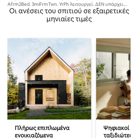
Afrm2Bed. 3miFrmTwn. YrPh λειτουργεί. ΔΕΝ υπάρχει
Οι ανέσεις του σπιτιού σε εξαιρετικές
Wi-Fi για συσκευές
μηνιαίες τιμές
Πλήρως επιπλωμένα
Ψηφιακοί νο
ενοικιαζόμενα
ταξιδιώτες γ