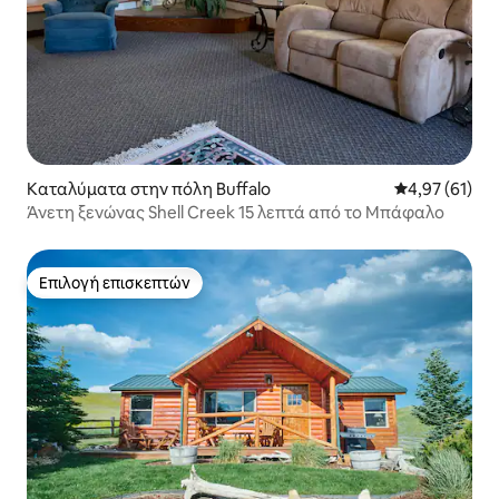
Καταλύματα στην πόλη Buffalo
Μέση βαθμολογ
4,97 (61)
Άνετη ξενώνας Shell Creek 15 λεπτά από το Μπάφαλο
Επιλογή επισκεπτών
Επιλογή επισκεπτών