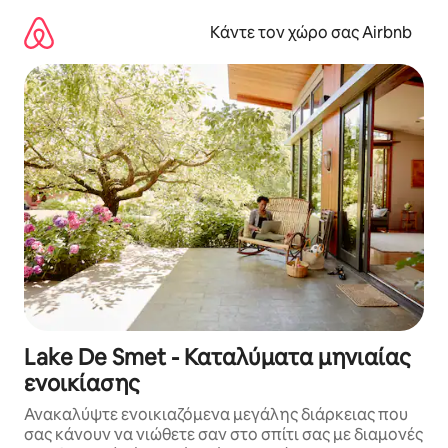
Μετάβαση
στο
Κάντε τον χώρο σας Airbnb
περιεχόμενο
Lake De Smet - Καταλύματα μηνιαίας
ενοικίασης
Ανακαλύψτε ενοικιαζόμενα μεγάλης διάρκειας που
σας κάνουν να νιώθετε σαν στο σπίτι σας με διαμονές