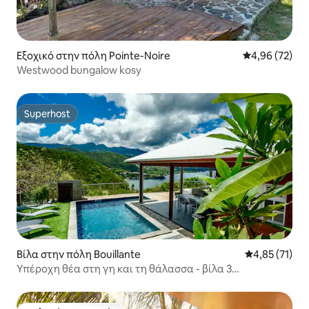
Εξοχικό στην πόλη Pointe-Noire
Μέση βαθμολογ
4,96 (72)
Westwood bungalow kosy
Superhost
Superhost
Βίλα στην πόλη Bouillante
Μέση βαθμολο
4,85 (71)
Υπέροχη θέα στη γη και τη θάλασσα - βίλα 3
υπνοδωματίων