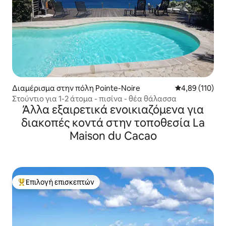
Διαμέρισμα στην πόλη Pointe-Noire
Μέση βαθμολογί
4,89 (110)
Στούντιο για 1-2 άτομα - πισίνα - θέα θάλασσα
Άλλα εξαιρετικά ενοικιαζόμενα για
διακοπές κοντά στην τοποθεσία La
Maison du Cacao
Επιλογή επισκεπτών
Κορυφαία επιλογή επισκεπτών