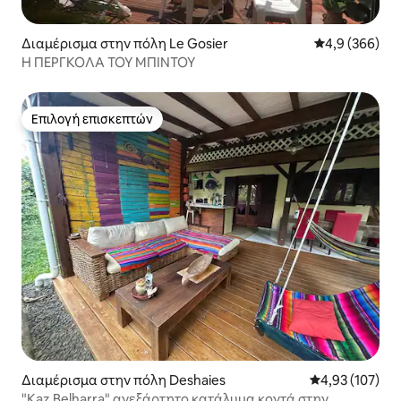
Διαμέρισμα στην πόλη Le Gosier
Μέση βαθμολογ
4,9 (366)
Η ΠΕΡΓΚΟΛΑ ΤΟΥ ΜΠΙΝΤΟΥ
Επιλογή επισκεπτών
Επιλογή επισκεπτών
Διαμέρισμα στην πόλη Deshaies
Μέση βαθμολογί
4,93 (107)
"Kaz Belharra" ανεξάρτητο κατάλυμα κοντά στην