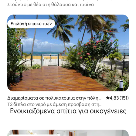
e Gosier
Στούντιο με θέα στη θάλασσα και πισίνα
Επιλογή επισκεπτών
Επιλογή επισκεπτών
Διαμερίσματα σε πολυκατοικία στην πόλη S
Μέση βαθμολογ
4,83 (151)
ainte-Anne
T2 δίπλα στο νερό με άμεση πρόσβαση στη
Ενοικιαζόμενα σπίτια για οικογένειες
λιμνοθάλασσα