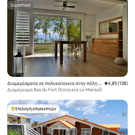
Superhost
Superhost
Διαμερίσματα σε πολυκατοικία στην πόλη P
Μέση βαθμολογί
4,85 (138)
ointe-à-Pitre
Διαμέρισμα Bas du Fort (Κατοικία Le Marisol)
Επιλογή επισκεπτών
Κορυφαία επιλογή επισκεπτών