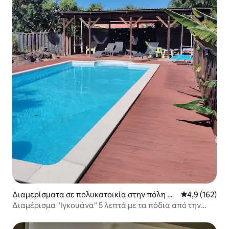
Διαμερίσματα σε πολυκατοικία στην πόλη D
Μέση βαθμολογ
4,9 (162)
eshaies
Διαμέρισμα "Ιγκουάνα" 5 λεπτά με τα πόδια από την
παραλία