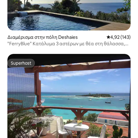
Διαμέρισμα στην πόλη Deshaies
Μέση βαθμολογί
4,92 (143)
"FerryBlue" Κατάλυμα 3 αστέρων με θέα στη θάλασσα,
πισίνα
Superhost
Superhost