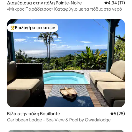
Διαμέρισμα στην πόλη Pointe-Noire
Μέση βαθμολογ
4,94 (17)
«Μικρός Παράδεισος» Καταφύγιο με τα πόδια στο νερό
Επιλογή επισκεπτών
Κορυφαία επιλογή επισκεπτών
Βίλα στην πόλη Bouillante
Μέση βαθμο
5 (28)
Caribbean Lodge – Sea View & Pool by Gwadalodge