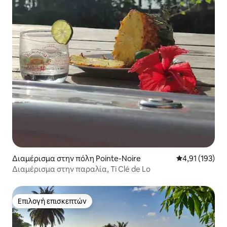
Διαμέρισμα στην πόλη Pointe-Noire
Μέση βαθμολογ
4,91 (193)
Διαμέρισμα στην παραλία, Ti Clé de Lo
Επιλογή επισκεπτών
Επιλογή επισκεπτών