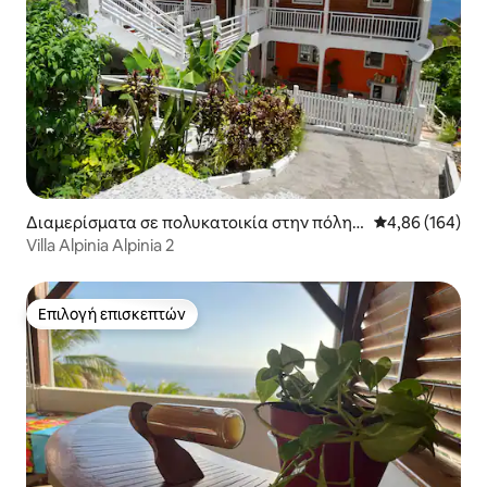
Διαμερίσματα σε πολυκατοικία στην πόλη B
Μέση βαθμολογί
4,86 (164)
ouillante
Villa Alpinia Alpinia 2
Επιλογή επισκεπτών
Επιλογή επισκεπτών