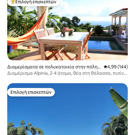
Επιλογή επισκεπτών
Κορυφαία επιλογή επισκεπτών
Διαμερίσματα σε πολυκατοικία στην πόλη T
Μέση βαθμολογί
4,99 (144)
rois-Rivières
Διαμέρισμα Alpinia, 2-4 άτομα, θέα στη θάλασσα, πισίνα
και κλιματισμός
Επιλογή επισκεπτών
Επιλογή επισκεπτών