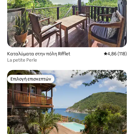
Καταλύματα στην πόλη Rifflet
Μέση βαθμολογί
4,86 (118)
La petite Perle
Επιλογή επισκεπτών
Επιλογή επισκεπτών