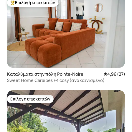
Επιλογή επισκεπτών
Κορυφαία επιλογή επισκεπτών
Καταλύματα στην πόλη Pointe-Noire
Μέση βαθμολογ
4,96 (27)
Sweet Home Caraïbes F4 cosy (ανακαινισμένο)
Επιλογή επισκεπτών
Επιλογή επισκεπτών