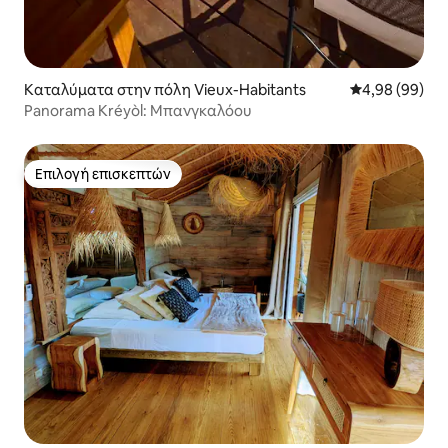
Καταλύματα στην πόλη Vieux-Habitants
Μέση βαθμολογ
4,98 (99)
Panorama Kréyòl: Μπανγκαλόου
Επιλογή επισκεπτών
Επιλογή επισκεπτών