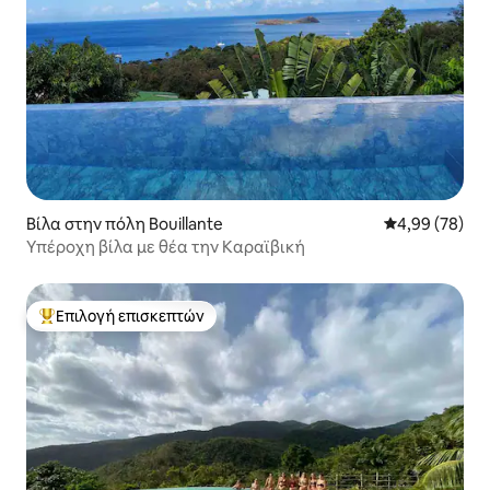
Βίλα στην πόλη Bouillante
Μέση βαθμολογ
4,99 (78)
Υπέροχη βίλα με θέα την Καραϊβική
Επιλογή επισκεπτών
Κορυφαία επιλογή επισκεπτών