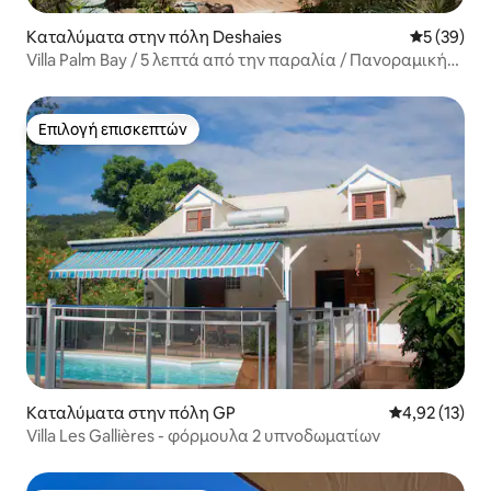
Καταλύματα στην πόλη Deshaies
Μέση βαθμο
5 (39)
Villa Palm Bay / 5 λεπτά από την παραλία / Πανοραμική
θέα
Επιλογή επισκεπτών
Επιλογή επισκεπτών
Καταλύματα στην πόλη GP
Μέση βαθμολο
4,92 (13)
Villa Les Gallières - φόρμουλα 2 υπνοδωματίων