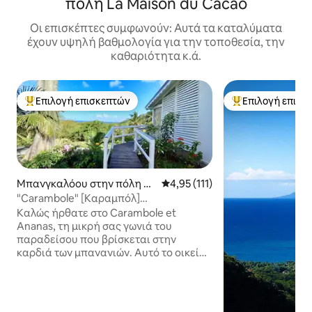
πόλη La Maison du Cacao
Οι επισκέπτες συμφωνούν: Αυτά τα καταλύματα
έχουν υψηλή βαθμολογία για την τοποθεσία, την
καθαριότητα κ.ά.
Επιλογή επισκεπτών
Επιλογή επισκ
Κορυφαία επιλογή επισκεπτών
Κορυφαία επιλογ
Μπανγκαλόου στην πόλη D
Μέση βαθμολογία: 4,95 στα 5, 1
4,95 (111)
eshaies
"Carambole" [Καραμπόλ]
Μπανγκαλόου με θέα στη θάλασσα και
Καλώς ήρθατε στο Carambole et
ιδιωτική πισίνα
Ananas, τη μικρή σας γωνιά του
παραδείσου που βρίσκεται στην
καρδιά των μπανανιών. Αυτό το οικείο
συγκρότημα 2 ολοκαίνουργιων
μπανγκαλόου προσφέρει μια υπέροχη
θέα στον εκπληκτικό κόλπο Grande
Anse. Βρίσκονται σε ιδανική τοποθεσία