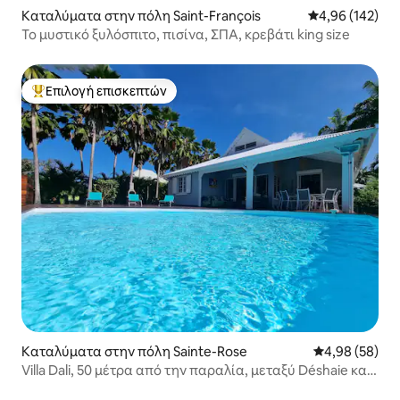
Καταλύματα στην πόλη Saint-François
Μέση βαθμολογί
4,96 (142)
Το μυστικό ξυλόσπιτο, πισίνα, ΣΠΑ, κρεβάτι king size
Επιλογή επισκεπτών
Κορυφαία επιλογή επισκεπτών
Καταλύματα στην πόλη Sainte-Rose
Μέση βαθμολογ
4,98 (58)
Villa Dali, 50 μέτρα από την παραλία, μεταξύ Déshaie και
St Rose