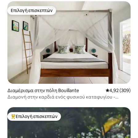
Επιλογή επισκεπτών
Επιλογή επισκεπτών
Διαμέρισμα στην πόλη Bouillante
Μέση βαθμολογί
4,92 (309)
Διαμονή στην καρδιά ενός φυσικού καταφυγίου -
υπέρδιπλο κρεβάτι με ουρανό
Επιλογή επισκεπτών
Κορυφαία επιλογή επισκεπτών