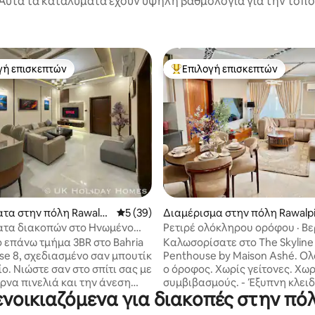
Αυτά τα καταλύματα έχουν υψηλή βαθμολογία για την τοποθ
γή επισκεπτών
Επιλογή επισκεπτών
α επιλογή επισκεπτών
Κορυφαία επιλογή επισκεπτών
5 στα 5, 3 κριτικές
τα στην πόλη Rawalpi
Μέση βαθμολογία: 5 στα 5, 39 κριτικές
5 (39)
Διαμέρισμα στην πόλη Rawalp
di
τα διακοπών στο Ηνωμένο
Ρετιρέ ολόκληρου ορόφου · Βε
• Πολυτελές τμήμα 3
Άφιξη χωρίς παρουσία οικοδ
 επάνω τμήμα 3BR στο Bahria
Καλωσορίσατε στο The Skyline
τίων στη Bahria
se 8, σχεδιασμένο σαν μπουτίκ
Penthouse by Maison Ashé. Ο
ο. Νιώστε σαν στο σπίτι σας με
ο όροφος. Χωρίς γείτονες. Χωρ
ρνα πινελιά και την άνεση
συμβιβασμούς. - Έξυπνη κλειδαριά -
ενοικιαζόμενα για διακοπές στην π
είου 5 ⭐️. 🛌 Κάθε
άφιξη χωρίς παρουσία οικοδεσπ
τιο διαθέτει ένα υπέρδιπλο
Υπνοδωμάτια | Κύριο & Δίκλινο