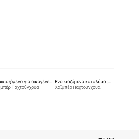
Ενοικιαζόμενα για οικογένειες
Ενοικιαζόμενα καταλύματα σε φάρμα
ϊμπέρ Παχτούνχουα
Χαϊμπέρ Παχτούνχουα