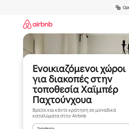
Μετάβαση
Ορι
στο
περιεχόμενο
Ενοικιαζόμενοι χώροι
για διακοπές στην
τοποθεσία Χαϊμπέρ
Παχτούνχουα
Βρείτε και κάντε κράτηση σε μοναδικά
καταλύματα στην Airbnb
Τοποθεσία