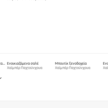
ουζίνα, μπάνιο, ποδήλατα,
 θέα"
 στα 5, 12 κριτικές
Ενοικιαζόμενα που δέχονται κατοικίδια
Ενοικιαζόμενα σαλέ
Μπουτίκ ξενοδοχεία
Χαϊμπέρ Παχτούνχουα
Χαϊμπέρ Παχτούνχουα
Χα