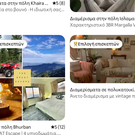
τα στην πόλη Khaira G
Μέση βαθμολογία: 5 στα 5, 8 κριτικές
5 (8)
έα στο βουνό · Η ιδιωτική σας
ής απόδραση
 στα 5, 62 κριτικές
Διαμέρισμα στην πόλη Ισλαμα
πάντ
Χαρακτηριστικό 3BR Margalla V
Street Flagship
 επισκεπτών
Επιλογή επισκεπτών
 επισκεπτών
Κορυφαία επιλογή επισκεπτών
Διαμερίσματα σε πολυκατοικί
στην πόλη Ισλαμαμπάντ
Άνετο διαμέρισμα με vintage π
στο Ισλαμαμπάντ
ν πόλη Bhurban
Μέση βαθμολογία: 5 στα 5, 12 κριτικές
5 (12)
AT Escape | 4 υπνοδωμάτια,