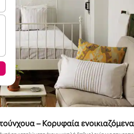
ε να πλοηγηθείτε στη σελίδα με τα κουμπιά πάνω και κάτω βέλους, ν
ούνχουα – Κορυφαία ενοικιαζόμενα