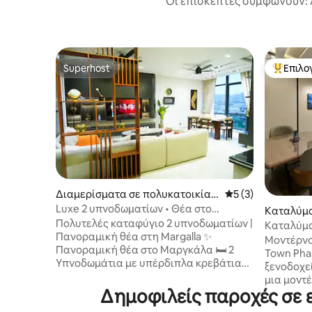
Οι επισκέπτες συμφωνούν: 
Superhost
Επιλο
Superhost
Κορυφαί
Διαμερίσματα σε πολυκατοικία σ
Μέση βαθμολογία: 
5 (3)
την πόλη Ισλαμαμπάντ
Luxe 2 υπνοδωματίων • Θέα στο
Καταλύμα
Margalla • LED 65" • D-12
Πολυτελές καταφύγιο 2 υπνοδωματίων |
ndi
Καταλύμα
Πανοραμική θέα στη Margalla ✨
Βασίλειο 
Μοντέρνο
Πανοραμική θέα στο Μαργκάλα 🛏️ 2
υπνοδωμα
Town Pha
Υπνοδωμάτια με υπέρδιπλα κρεβάτια
ξενοδοχεί
και κλινοσκεπάσματα υψηλής
μια μοντέ
ποιότητας 🔑 Check-in χωρίς παρουσία
Δημοφιλείς παροχές σε 
ενός ξενοδοχ
οικοδεσπότη μέσω Smart Lock 📺 Smart
υπνοδωμά