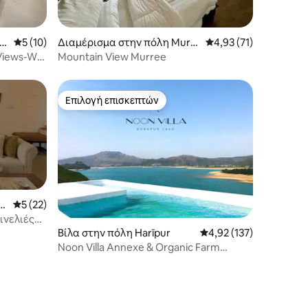
μ
Μέση βαθμολογία: 5 στα 5, 10 κριτικές
5 (10)
Διαμέρισμα στην πόλη Murr
Μέση βαθμολογία: 4,9
4,93 (71)
ee
iews-Wall
Mountain View Murree
Επιλογή επισκεπτών
Επιλογή επισκεπτών
α
Μέση βαθμολογία: 5 στα 5, 22 κριτικές
5 (22)
ινελιές
Βίλα στην πόλη Harīpur
Μέση βαθμολογία: 4,92
4,92 (137)
Noon Villa Annexe & Organic Farm
(Khanpur Lake)