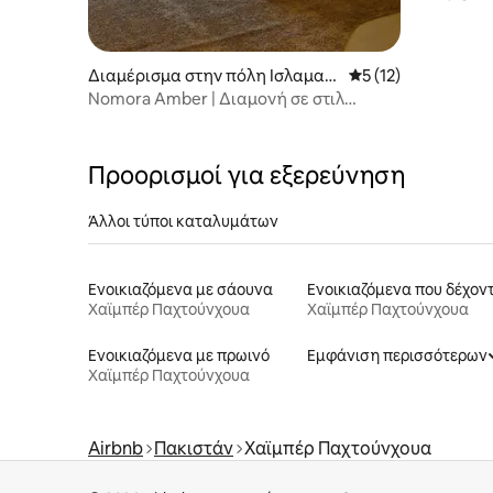
σαλόνι, κ
κήποι και
Διαμέρισμα στην πόλη Ισλαμαμ
Μέση βαθμολογία: 5
5 (12)
πάντ
Nomora Amber | Διαμονή σε στιλ
ξενοδοχείου • Θέα στο βουνό
Προορισμοί για εξερεύνηση
Άλλοι τύποι καταλυμάτων
Ενοικιαζόμενα με σάουνα
Χαϊμπέρ Παχτούνχουα
Χαϊμπέρ Παχτούνχουα
Ενοικιαζόμενα με πρωινό
Εμφάνιση περισσότερων
Χαϊμπέρ Παχτούνχουα
Airbnb
Πακιστάν
Χαϊμπέρ Παχτούνχουα