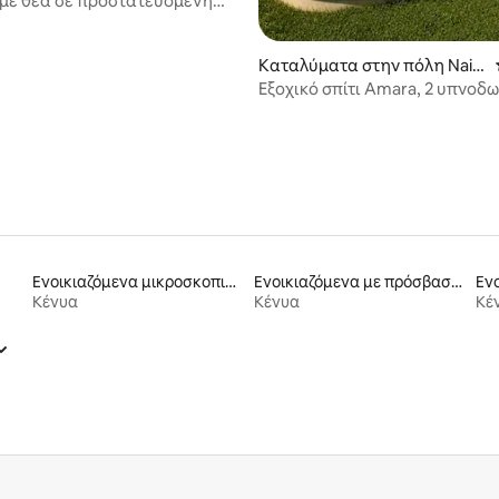
 με θέα σε προστατευόμενη
άγριας ζωής
Καταλύματα στην πόλη Naiv
asha
Εξοχικό σπίτι Amara, 2 υπνοδ
πισίνα, Green Park Naivasha
Ενοικιαζόμενα μικροσκοπικά σπίτια
Ενοικιαζόμενα με πρόσβαση σε παραλία
Ενο
Κένυα
Κένυα
Κέ