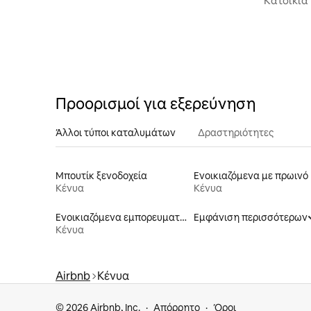
Κατοικία
περιοχή 
Προορισμοί για εξερεύνηση
Άλλοι τύποι καταλυμάτων
Δραστηριότητες
Μπουτίκ ξενοδοχεία
Ενοικιαζόμενα με πρωινό
Κένυα
Κένυα
Ενοικιαζόμενα εμπορευματοκιβώτια
Εμφάνιση περισσότερων
Κένυα
Airbnb
Κένυα
© 2026 Airbnb, Inc.
Απόρρητο
Όροι