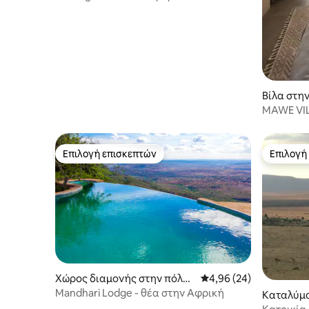
αστέρια
Βίλα στην
MAWE VIL
ρομαντι
Επιλογή επισκεπτών
Επιλογή
Επιλογή επισκεπτών
Επιλογή
Χώρος διαμονής στην πόλη
Μέση βαθμολογία: 4,96
4,96 (24)
Kwale
Mandhari Lodge - θέα στην Αφρική
Καταλύμα
unyi