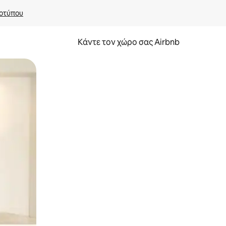
οτύπου
Κάντε τον χώρο σας Airbnb
α την εξερευνήσετε με την αφή ή να τη σύρετε με τα δάχτυλα.