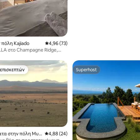
 πόλη Kajiado
Μέση βαθμολογία: 4,96 στα 5, 73 κριτικές
4,96 (73)
LA στο Champagne Ridge,
κή απόδραση
 επισκεπτών
Superhost
 επισκεπτών
Superhost
 στα 5, 24 κριτικές
τα στην πόλη Mut
Μέση βαθμολογία: 4,88 στα 5, 24 κριτικές
4,88 (24)