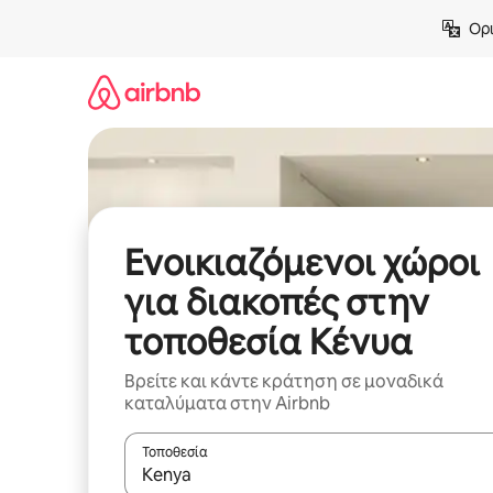
Μετάβαση
Ορι
στο
περιεχόμενο
Ενοικιαζόμενοι χώροι
για διακοπές στην
τοποθεσία Κένυα
Βρείτε και κάντε κράτηση σε μοναδικά
καταλύματα στην Airbnb
Τοποθεσία
Όταν τα αποτελέσματα είναι διαθέσιμα, μπορείτ